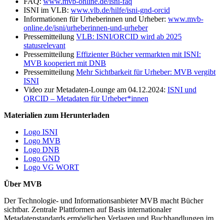
FAQ:
www.mvb-online.de/isni-faq
ISNI im VLB:
www.vlb.de/hilfe/isni-gnd-orcid
Informationen für Urheberinnen und Urheber:
www.mvb-
online.de/isni/urheberinnen-und-urheber
Pressemitteilung
VLB: ISNI/ORCID wird ab 2025
statusrelevant
Pressemitteilung
Effizienter Bücher vermarkten mit ISNI:
MVB kooperiert mit DNB
Pressemitteilung
Mehr Sichtbarkeit für Urheber: MVB vergibt
ISNI
Video zur Metadaten-Lounge am 04.12.2024:
ISNI und
ORCID – Metadaten für Urheber*innen
Materialien zum Herunterladen
Logo ISNI
Logo MVB
Logo DNB
Logo GND
Logo VG WORT
Über MVB
Der Technologie- und Informationsanbieter MVB macht Bücher
sichtbar. Zentrale Plattformen auf Basis internationaler
Metadatenstandards ermöglichen Verlagen und Buchhandlungen im