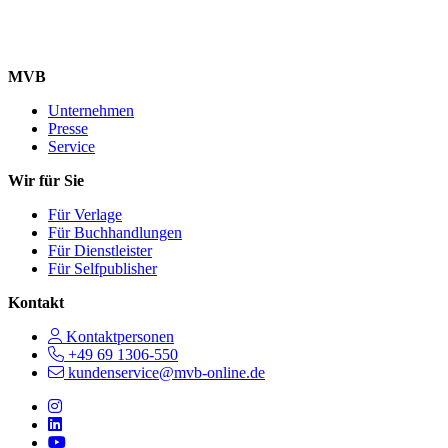
MVB
Unternehmen
Presse
Service
Wir für Sie
Für Verlage
Für Buchhandlungen
Für Dienstleister
Für Selfpublisher
Kontakt
Kontaktpersonen
+49 69 1306-550
kundenservice@mvb-online.de
Follow us on https://www.instagram.com/lifeatmvb/
Follow us on https://www.linkedin.com/company/mvbbooks
Follow us on https://www.youtube.com/@mvbbooks