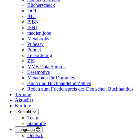
Bücherscheck
DOI
IBU
ISBN
ISNI
medien.jobs
Metabooks
Pubeasy
Pubnet
Teleordering
ZIS
MVB Data Summit
Lesemotive
Metadaten für Dummies
Buch und Buchhandel in Zahlen
Reden zum Friedenspreis des Deutschen Buchhandels
Termine
Aktuelles
Karriere
Kontakt
Team
Standorte
Language
Deutsch