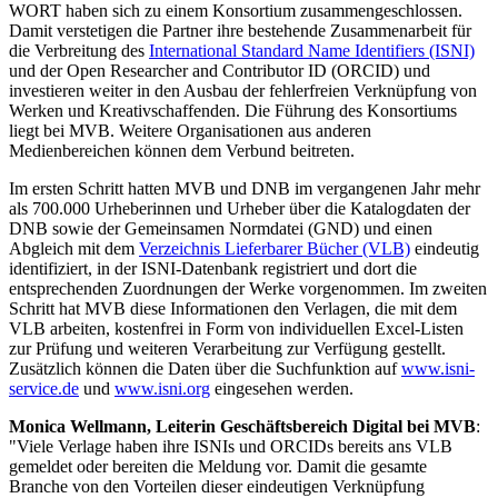
WORT haben sich zu einem Konsortium zusammengeschlossen.
Damit verstetigen die Partner ihre bestehende Zusammenarbeit für
die Verbreitung des
International Standard Name Identifiers (ISNI)
und der Open Researcher and Contributor ID (ORCID) und
investieren weiter in den Ausbau der fehlerfreien Verknüpfung von
Werken und Kreativschaffenden. Die Führung des Konsortiums
liegt bei MVB. Weitere Organisationen aus anderen
Medienbereichen können dem Verbund beitreten.
Im ersten Schritt hatten MVB und DNB im vergangenen Jahr mehr
als 700.000 Urheberinnen und Urheber über die Katalogdaten der
DNB sowie der Gemeinsamen Normdatei (GND) und einen
Abgleich mit dem
Verzeichnis Lieferbarer Bücher (VLB)
eindeutig
identifiziert, in der ISNI-Datenbank registriert und dort die
entsprechenden Zuordnungen der Werke vorgenommen. Im zweiten
Schritt hat MVB diese Informationen den Verlagen, die mit dem
VLB arbeiten, kostenfrei in Form von individuellen Excel-Listen
zur Prüfung und weiteren Verarbeitung zur Verfügung gestellt.
Zusätzlich können die Daten über die Suchfunktion auf
www.isni-
service.de
und
www.isni.org
eingesehen werden.
Monica Wellmann, Leiterin Geschäftsbereich Digital bei MVB
:
"Viele Verlage haben ihre ISNIs und ORCIDs bereits ans VLB
gemeldet oder bereiten die Meldung vor. Damit die gesamte
Branche von den Vorteilen dieser eindeutigen Verknüpfung