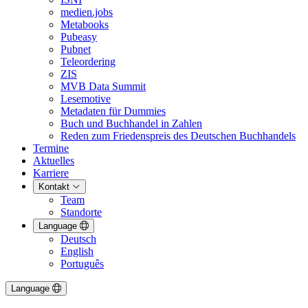
medien.jobs
Metabooks
Pubeasy
Pubnet
Teleordering
ZIS
MVB Data Summit
Lesemotive
Metadaten für Dummies
Buch und Buchhandel in Zahlen
Reden zum Friedenspreis des Deutschen Buchhandels
Termine
Aktuelles
Karriere
Kontakt
Team
Standorte
Language
Deutsch
English
Português
Language