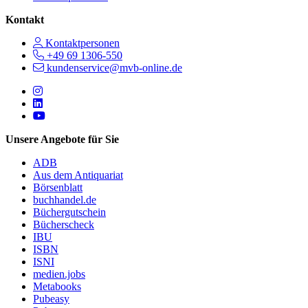
Kontakt
Kontaktpersonen
+49 69 1306-550
kundenservice@mvb-online.de
Follow us on https://www.instagram.com/lifeatmvb/
Follow us on https://www.linkedin.com/company/mvbbooks
Follow us on https://www.youtube.com/@mvbbooks
Unsere Angebote für Sie
ADB
Aus dem Antiquariat
Börsenblatt
buchhandel.de
Büchergutschein
Bücherscheck
IBU
ISBN
ISNI
medien.jobs
Metabooks
Pubeasy