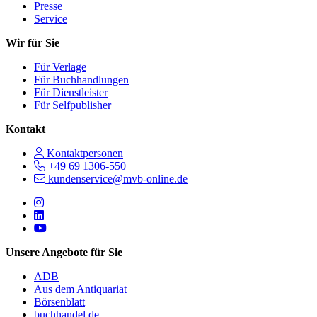
Presse
Service
Wir für Sie
Für Verlage
Für Buchhandlungen
Für Dienstleister
Für Selfpublisher
Kontakt
Kontaktpersonen
+49 69 1306-550
kundenservice@mvb-online.de
Follow us on https://www.instagram.com/lifeatmvb/
Follow us on https://www.linkedin.com/company/mvbbooks
Follow us on https://www.youtube.com/@mvbbooks
Unsere Angebote für Sie
ADB
Aus dem Antiquariat
Börsenblatt
buchhandel.de