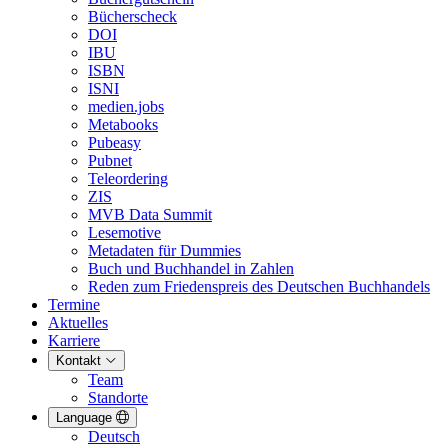
Bücherscheck
DOI
IBU
ISBN
ISNI
medien.jobs
Metabooks
Pubeasy
Pubnet
Teleordering
ZIS
MVB Data Summit
Lesemotive
Metadaten für Dummies
Buch und Buchhandel in Zahlen
Reden zum Friedenspreis des Deutschen Buchhandels
Termine
Aktuelles
Karriere
Kontakt
Team
Standorte
Language
Deutsch