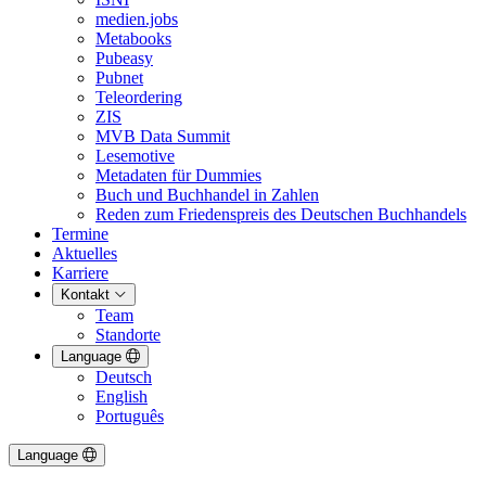
medien.jobs
Metabooks
Pubeasy
Pubnet
Teleordering
ZIS
MVB Data Summit
Lesemotive
Metadaten für Dummies
Buch und Buchhandel in Zahlen
Reden zum Friedenspreis des Deutschen Buchhandels
Termine
Aktuelles
Karriere
Kontakt
Team
Standorte
Language
Deutsch
English
Português
Language