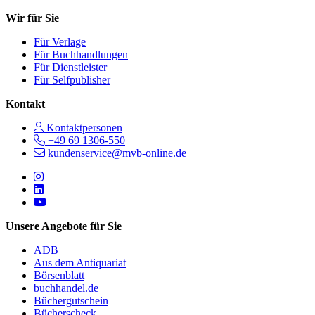
Wir für Sie
Für Verlage
Für Buchhandlungen
Für Dienstleister
Für Selfpublisher
Kontakt
Kontaktpersonen
+49 69 1306-550
kundenservice@mvb-online.de
Follow us on https://www.instagram.com/lifeatmvb/
Follow us on https://www.linkedin.com/company/mvbbooks
Follow us on https://www.youtube.com/@mvbbooks
Unsere Angebote für Sie
ADB
Aus dem Antiquariat
Börsenblatt
buchhandel.de
Büchergutschein
Bücherscheck