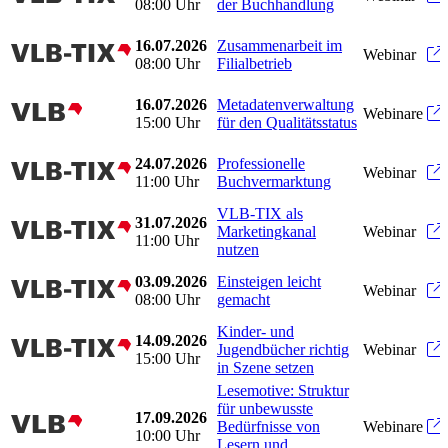
08:00 Uhr
der Buchhandlung
16.07.2026
Zusammenarbeit im
vlbtix
Webinar
08:00 Uhr
Filialbetrieb
16.07.2026
Metadatenverwaltung
vlb
Webinare
15:00 Uhr
für den Qualitätsstatus
24.07.2026
Professionelle
vlbtix
Webinar
11:00 Uhr
Buchvermarktung
VLB-TIX als
31.07.2026
vlbtix
Marketingkanal
Webinar
11:00 Uhr
nutzen
03.09.2026
Einsteigen leicht
vlbtix
Webinar
08:00 Uhr
gemacht
Kinder- und
14.09.2026
vlbtix
Jugendbücher richtig
Webinar
15:00 Uhr
in Szene setzen
Lesemotive: Struktur
für unbewusste
17.09.2026
vlb
Bedürfnisse von
Webinare
10:00 Uhr
Lesern und