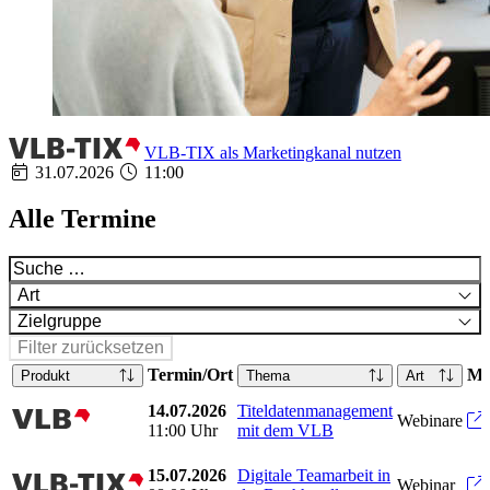
VLB-TIX als Marketingkanal nutzen
31.07.2026
11:00
Alle Termine
Art
Zielgruppe
Filter zurücksetzen
Termin/Ort
Me
Produkt
Thema
Art
14.07.2026
Titeldatenmanagement
vlb
Webinare
11:00 Uhr
mit dem VLB
15.07.2026
Digitale Teamarbeit in
vlbtix
Webinar