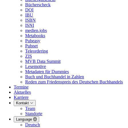
Bücherscheck
DOI
IBU
ISBN
ISNI
medien.jobs
Metabooks
Pubeasy
Pubnet
Teleordering
ZIS
MVB Data Summit
Lesemotive
Metadaten für Dummies
Buch und Buchhandel in Zahlen
Reden zum Friedenspreis des Deutschen Buchhandels
Termine
Aktuelles
Karriere
Kontakt
Team
Standorte
Language
Deutsch