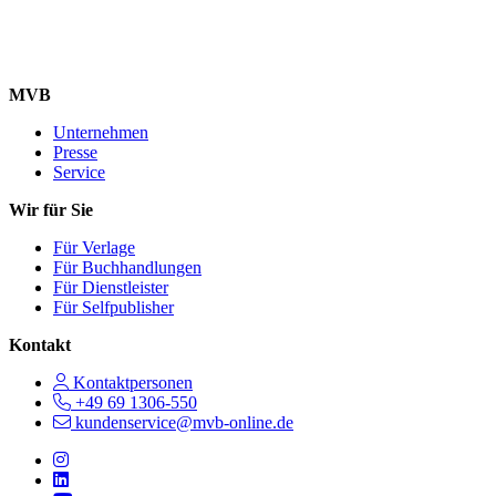
MVB
Unternehmen
Presse
Service
Wir für Sie
Für Verlage
Für Buchhandlungen
Für Dienstleister
Für Selfpublisher
Kontakt
Kontaktpersonen
+49 69 1306-550
kundenservice@mvb-online.de
Follow us on https://www.instagram.com/lifeatmvb/
Follow us on https://www.linkedin.com/company/mvbbooks