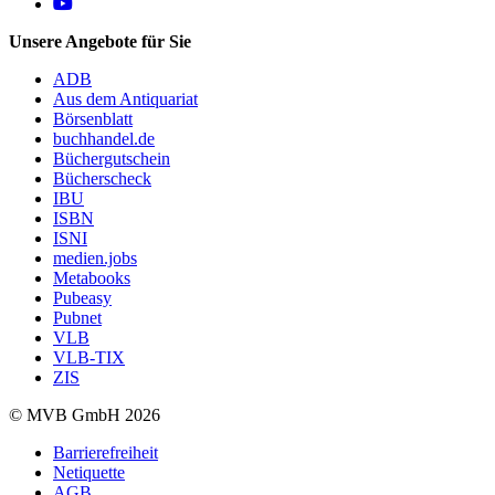
Follow us on https://www.youtube.com/@mvbbooks
Unsere Angebote für Sie
ADB
Aus dem Antiquariat
Börsenblatt
buchhandel.de
Büchergutschein
Bücherscheck
IBU
ISBN
ISNI
medien.jobs
Metabooks
Pubeasy
Pubnet
VLB
VLB-TIX
ZIS
© MVB GmbH 2026
Barrierefreiheit
Netiquette
AGB