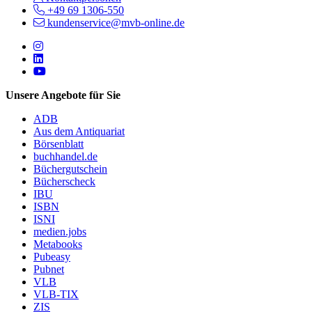
+49 69 1306-550
kundenservice@mvb-online.de
Follow us on https://www.instagram.com/lifeatmvb/
Follow us on https://www.linkedin.com/company/mvbbooks
Follow us on https://www.youtube.com/@mvbbooks
Unsere Angebote für Sie
ADB
Aus dem Antiquariat
Börsenblatt
buchhandel.de
Büchergutschein
Bücherscheck
IBU
ISBN
ISNI
medien.jobs
Metabooks
Pubeasy
Pubnet
VLB
VLB-TIX
ZIS