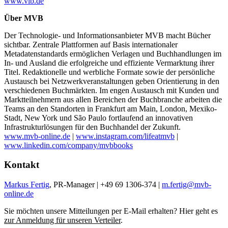
www.vlb.de
Über MVB
Der Technologie- und Informationsanbieter MVB macht Bücher
sichtbar. Zentrale Plattformen auf Basis internationaler
Metadatenstandards ermöglichen Verlagen und Buchhandlungen im
In- und Ausland die erfolgreiche und effiziente Vermarktung ihrer
Titel. Redaktionelle und werbliche Formate sowie der persönliche
Austausch bei Netzwerkveranstaltungen geben Orientierung in den
verschiedenen Buchmärkten. Im engen Austausch mit Kunden und
Marktteilnehmern aus allen Bereichen der Buchbranche arbeiten die
Teams an den Standorten in Frankfurt am Main, London, Mexiko-
Stadt, New York und São Paulo fortlaufend an innovativen
Infrastrukturlösungen für den Buchhandel der Zukunft.
www.mvb-online.de
|
www.instagram.com/lifeatmvb
|
www.linkedin.com/company/mvbbooks
Kontakt
Markus Fertig
, PR-Manager | +49 69 1306-374 |
m.fertig@mvb-
online.de
Sie möchten unsere Mitteilungen per E-Mail erhalten? Hier geht es
zur Anmeldung für unseren Verteiler
.