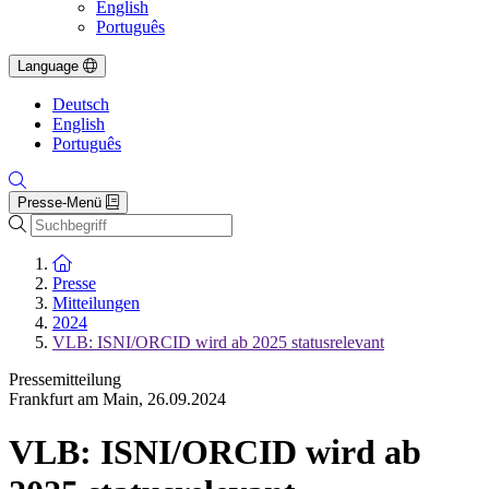
English
Português
Language
Deutsch
English
Português
Presse-Menü
Suche
Zur Startseite
Presse
Mitteilungen
2024
VLB: ISNI/ORCID wird ab 2025 statusrelevant
Pressemitteilung
Frankfurt am Main
,
26.09.2024
VLB: ISNI/ORCID wird ab