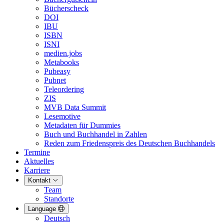
Bücherscheck
DOI
IBU
ISBN
ISNI
medien.jobs
Metabooks
Pubeasy
Pubnet
Teleordering
ZIS
MVB Data Summit
Lesemotive
Metadaten für Dummies
Buch und Buchhandel in Zahlen
Reden zum Friedenspreis des Deutschen Buchhandels
Termine
Aktuelles
Karriere
Kontakt
Team
Standorte
Language
Deutsch