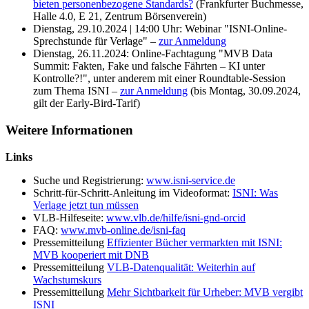
bieten personenbezogene Standards?
(Frankfurter Buchmesse,
Halle 4.0, E 21, Zentrum Börsenverein)
Dienstag, 29.10.2024 | 14:00 Uhr: Webinar "ISNI-Online-
Sprechstunde für Verlage" –
zur Anmeldung
Dienstag, 26.11.2024: Online-Fachtagung "MVB Data
Summit: Fakten, Fake und falsche Fährten – KI unter
Kontrolle?!", unter anderem mit einer Roundtable-Session
zum Thema ISNI –
zur Anmeldung
(bis Montag, 30.09.2024,
gilt der Early-Bird-Tarif)
Weitere Informationen
Links
Suche und Registrierung:
www.isni-service.de
Schritt-für-Schritt-Anleitung im Videoformat:
ISNI: Was
Verlage jetzt tun müssen
VLB-Hilfeseite:
www.vlb.de/hilfe/isni-gnd-orcid
FAQ:
www.mvb-online.de/isni-faq
Pressemitteilung
Effizienter Bücher vermarkten mit ISNI:
MVB kooperiert mit DNB
Pressemitteilung
VLB-Datenqualität: Weiterhin auf
Wachstumskurs
Pressemitteilung
Mehr Sichtbarkeit für Urheber: MVB vergibt
ISNI