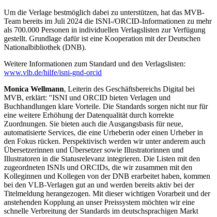
Um die Verlage bestmöglich dabei zu unterstützen, hat das MVB-
Team bereits im Juli 2024 die ISNI-/ORCID-Informationen zu mehr
als 700.000 Personen in individuellen Verlagslisten zur Verfügung
gestellt. Grundlage dafür ist eine Kooperation mit der Deutschen
Nationalbibliothek (DNB).
Weitere Informationen zum Standard und den Verlagslisten:
www.vlb.de/hilfe/isni-gnd-orcid
Monica Wellmann
, Leiterin des Geschäftsbereichs Digital bei
MVB, erklärt: "ISNI und ORCID bieten Verlagen und
Buchhandlungen klare Vorteile. Die Standards sorgen nicht nur für
eine weitere Erhöhung der Datenqualität durch korrekte
Zuordnungen. Sie bieten auch die Ausgangsbasis für neue,
automatisierte Services, die eine Urheberin oder einen Urheber in
den Fokus rücken. Perspektivisch werden wir unter anderem auch
Übersetzerinnen und Übersetzer sowie Illustratorinnen und
Illustratoren in die Statusrelevanz integrieren. Die Listen mit den
zugeordneten ISNIs und ORCIDs, die wir zusammen mit den
Kolleginnen und Kollegen von der DNB erarbeitet haben, kommen
bei den VLB-Verlagen gut an und werden bereits aktiv bei der
Titelmeldung herangezogen. Mit dieser wichtigen Vorarbeit und der
anstehenden Kopplung an unser Preissystem möchten wir eine
schnelle Verbreitung der Standards im deutschsprachigen Markt