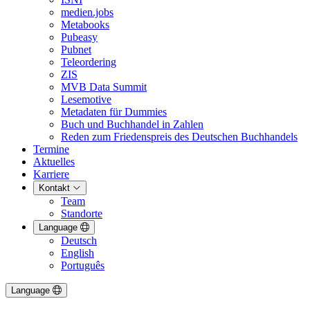
medien.jobs
Metabooks
Pubeasy
Pubnet
Teleordering
ZIS
MVB Data Summit
Lesemotive
Metadaten für Dummies
Buch und Buchhandel in Zahlen
Reden zum Friedenspreis des Deutschen Buchhandels
Termine
Aktuelles
Karriere
Kontakt
Team
Standorte
Language
Deutsch
English
Português
Language