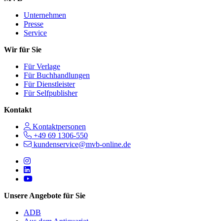
Unternehmen
Presse
Service
Wir für Sie
Für Verlage
Für Buchhandlungen
Für Dienstleister
Für Selfpublisher
Kontakt
Kontaktpersonen
+49 69 1306-550
kundenservice@mvb-online.de
Follow us on https://www.instagram.com/lifeatmvb/
Follow us on https://www.linkedin.com/company/mvbbooks
Follow us on https://www.youtube.com/@mvbbooks
Unsere Angebote für Sie
ADB