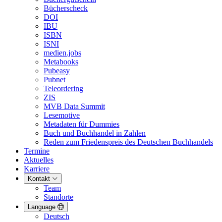
Bücherscheck
DOI
IBU
ISBN
ISNI
medien.jobs
Metabooks
Pubeasy
Pubnet
Teleordering
ZIS
MVB Data Summit
Lesemotive
Metadaten für Dummies
Buch und Buchhandel in Zahlen
Reden zum Friedenspreis des Deutschen Buchhandels
Termine
Aktuelles
Karriere
Kontakt
Team
Standorte
Language
Deutsch