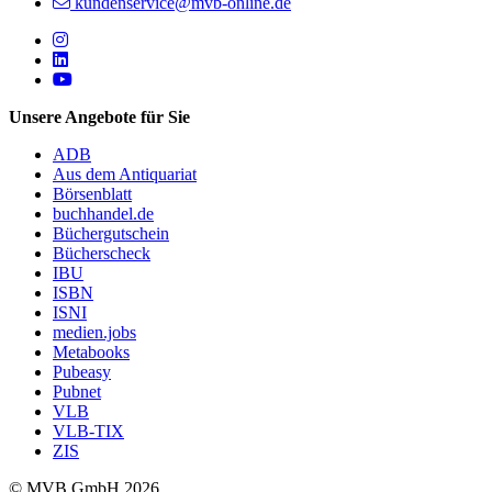
kundenservice@mvb-online.de
Follow us on https://www.instagram.com/lifeatmvb/
Follow us on https://www.linkedin.com/company/mvbbooks
Follow us on https://www.youtube.com/@mvbbooks
Unsere Angebote für Sie
ADB
Aus dem Antiquariat
Börsenblatt
buchhandel.de
Büchergutschein
Bücherscheck
IBU
ISBN
ISNI
medien.jobs
Metabooks
Pubeasy
Pubnet
VLB
VLB-TIX
ZIS
© MVB GmbH 2026