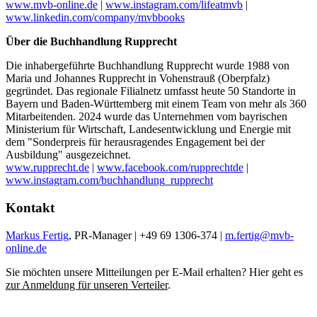
www.mvb-online.de
|
www.instagram.com/lifeatmvb
|
www.linkedin.com/company/mvbbooks
Über die Buchhandlung Rupprecht
Die inhabergeführte Buchhandlung Rupprecht wurde 1988 von
Maria und Johannes Rupprecht in Vohenstrauß (Oberpfalz)
gegründet. Das regionale Filialnetz umfasst heute 50 Standorte in
Bayern und Baden-Württemberg mit einem Team von mehr als 360
Mitarbeitenden. 2024 wurde das Unternehmen vom bayrischen
Ministerium für Wirtschaft, Landesentwicklung und Energie mit
dem "Sonderpreis für herausragendes Engagement bei der
Ausbildung" ausgezeichnet.
www.rupprecht.de
|
www.facebook.com/rupprechtde
|
www.instagram.com/buchhandlung_rupprecht
Kontakt
Markus Fertig
, PR-Manager | +49 69 1306-374 |
m.fertig@mvb-
online.de
Sie möchten unsere Mitteilungen per E-Mail erhalten? Hier geht es
zur Anmeldung für unseren Verteiler
.