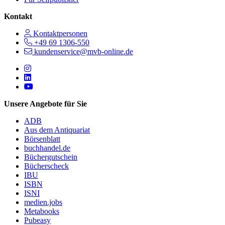
Kontakt
Kontaktpersonen
+49 69 1306-550
kundenservice@mvb-online.de
Follow us on https://www.instagram.com/lifeatmvb/
Follow us on https://www.linkedin.com/company/mvbbooks
Follow us on https://www.youtube.com/@mvbbooks
Unsere Angebote für Sie
ADB
Aus dem Antiquariat
Börsenblatt
buchhandel.de
Büchergutschein
Bücherscheck
IBU
ISBN
ISNI
medien.jobs
Metabooks
Pubeasy