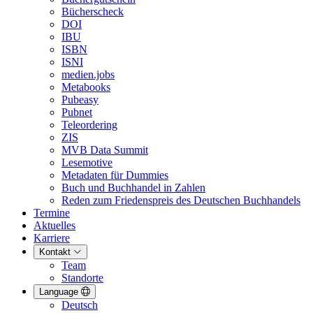
Bücherscheck
DOI
IBU
ISBN
ISNI
medien.jobs
Metabooks
Pubeasy
Pubnet
Teleordering
ZIS
MVB Data Summit
Lesemotive
Metadaten für Dummies
Buch und Buchhandel in Zahlen
Reden zum Friedenspreis des Deutschen Buchhandels
Termine
Aktuelles
Karriere
Kontakt
Team
Standorte
Language
Deutsch