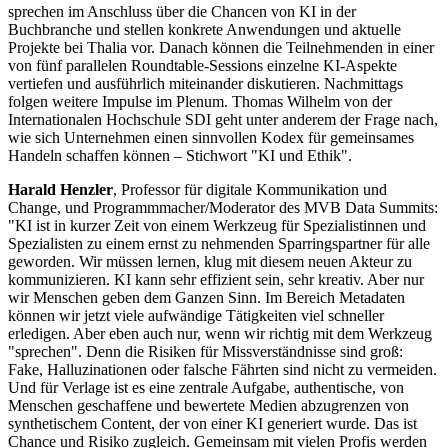
sprechen im Anschluss über die Chancen von KI in der
Buchbranche und stellen konkrete Anwendungen und aktuelle
Projekte bei Thalia vor. Danach können die Teilnehmenden in einer
von fünf parallelen Roundtable-Sessions einzelne KI-Aspekte
vertiefen und ausführlich miteinander diskutieren. Nachmittags
folgen weitere Impulse im Plenum. Thomas Wilhelm von der
Internationalen Hochschule SDI geht unter anderem der Frage nach,
wie sich Unternehmen einen sinnvollen Kodex für gemeinsames
Handeln schaffen können – Stichwort "KI und Ethik".
Harald Henzler
, Professor für digitale Kommunikation und
Change, und Programmmacher/Moderator des MVB Data Summits:
"KI ist in kurzer Zeit von einem Werkzeug für Spezialistinnen und
Spezialisten zu einem ernst zu nehmenden Sparringspartner für alle
geworden. Wir müssen lernen, klug mit diesem neuen Akteur zu
kommunizieren. KI kann sehr effizient sein, sehr kreativ. Aber nur
wir Menschen geben dem Ganzen Sinn. Im Bereich Metadaten
können wir jetzt viele aufwändige Tätigkeiten viel schneller
erledigen. Aber eben auch nur, wenn wir richtig mit dem Werkzeug
"sprechen". Denn die Risiken für Missverständnisse sind groß:
Fake, Halluzinationen oder falsche Fährten sind nicht zu vermeiden.
Und für Verlage ist es eine zentrale Aufgabe, authentische, von
Menschen geschaffene und bewertete Medien abzugrenzen von
synthetischem Content, der von einer KI generiert wurde. Das ist
Chance und Risiko zugleich. Gemeinsam mit vielen Profis werden