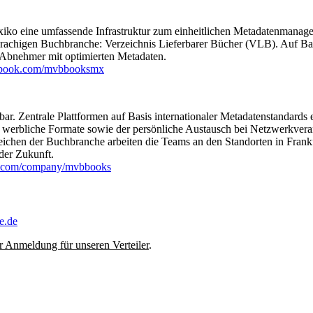
ko eine umfassende Infrastruktur zum einheitlichen Metadatenmanageme
prachigen Buchbranche: Verzeichnis Lieferbarer Bücher (VLB). Auf Bas
 Abnehmer mit optimierten Metadaten.
book.com/mvbbooksmx
r. Zentrale Plattformen auf Basis internationaler Metadatenstandard
und werbliche Formate sowie der persönliche Austausch bei Netzwerkve
eichen der Buchbranche arbeiten die Teams an den Standorten in Fra
der Zukunft.
.com/company/mvbbooks
e.de
r Anmeldung für unseren Verteiler
.