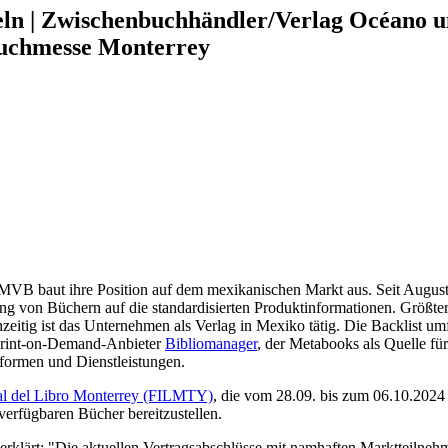
eln | Zwischenbuchhändler/Verlag Océano 
Buchmesse Monterrey
MVB baut ihre Position auf dem mexikanischen Markt aus. Seit August 
g von Büchern auf die standardisierten Produktinformationen. Größt
tig ist das Unternehmen als Verlag in Mexiko tätig. Die Backlist umfas
 Print-on-Demand-Anbieter
Bibliomanager
, der Metabooks als Quelle für
formen und Dienstleistungen.
nal del Libro Monterrey (FILMTY)
, die vom 28.09. bis zum 06.10.2024 s
verfügbaren Bücher bereitzustellen.
 erklärt: "Die aktuellen Vertragsabschlüsse mit namhaften Marktteil