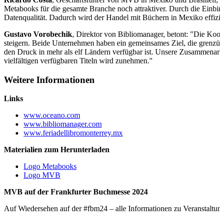
Metabooks für die gesamte Branche noch attraktiver. Durch die Einbind
Datenqualität. Dadurch wird der Handel mit Büchern in Mexiko effizi
Gustavo Vorobechik
, Direktor von Bibliomanager, betont: "Die 
steigern. Beide Unternehmen haben ein gemeinsames Ziel, die grenzüb
den Druck in mehr als elf Ländern verfügbar ist. Unsere Zusammenar
vielfältigen verfügbaren Titeln wird zunehmen."
Weitere Informationen
Links
www.oceano.com
www.bibliomanager.com
www.feriadellibromonterrey.mx
Materialien zum Herunterladen
Logo Metabooks
Logo MVB
MVB auf der Frankfurter Buchmesse 2024
Auf Wiedersehen auf der #fbm24 – alle Informationen zu Veranstalt