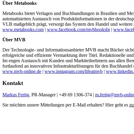
Über Metabooks
Metabooks bietet Verlagen und Buchhandlungen in Brasilien und Mexi
automatisierten Austausch von Produktinformationen in der deutschs
VLB maßgeblich prägt, versorgt das System den Handel und weitere
www.metabooks.com
|
www.facebook.com/mvbbooksbr
|
www.face
Über MVB
Der Technologie- und Informationsanbieter MVB macht Bücher sichtba
erfolgreiche und effiziente Vermarktung ihrer Titel. Redaktionelle 
Im engen Austausch mit Kunden und Marktteilnehmern aus allen Ber
fortlaufend an innovativen Infrastrukturlösungen für den Buchhandel 
www.mvb-online.de
|
www.instagram.com/lifeatmvb
|
www.linkedin
Kontakt
Markus Fertig
, PR-Manager | +49 69 1306-374 |
m.fertig@mvb-onlin
Sie möchten unsere Mitteilungen per E-Mail erhalten? Hier geht es
zu