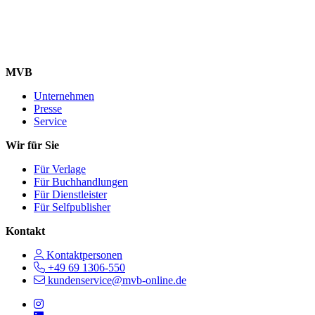
MVB
Unternehmen
Presse
Service
Wir für Sie
Für Verlage
Für Buchhandlungen
Für Dienstleister
Für Selfpublisher
Kontakt
Kontaktpersonen
+49 69 1306-550
kundenservice@mvb-online.de
Follow us on https://www.instagram.com/lifeatmvb/