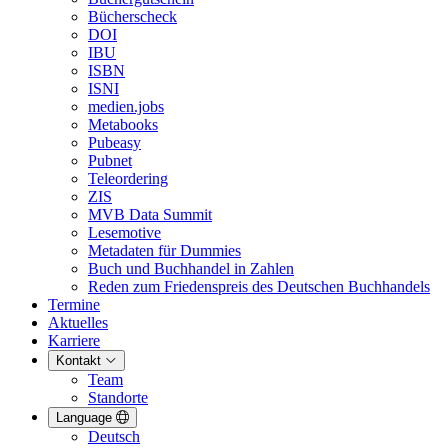
Bücherscheck
DOI
IBU
ISBN
ISNI
medien.jobs
Metabooks
Pubeasy
Pubnet
Teleordering
ZIS
MVB Data Summit
Lesemotive
Metadaten für Dummies
Buch und Buchhandel in Zahlen
Reden zum Friedenspreis des Deutschen Buchhandels
Termine
Aktuelles
Karriere
Kontakt
Team
Standorte
Language
Deutsch