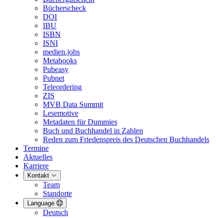
Bücherscheck
DOI
IBU
ISBN
ISNI
medien.jobs
Metabooks
Pubeasy
Pubnet
Teleordering
ZIS
MVB Data Summit
Lesemotive
Metadaten für Dummies
Buch und Buchhandel in Zahlen
Reden zum Friedenspreis des Deutschen Buchhandels
Termine
Aktuelles
Karriere
Kontakt
Team
Standorte
Language
Deutsch