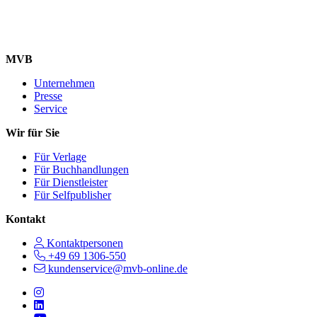
MVB
Unternehmen
Presse
Service
Wir für Sie
Für Verlage
Für Buchhandlungen
Für Dienstleister
Für Selfpublisher
Kontakt
Kontaktpersonen
+49 69 1306-550
kundenservice@mvb-online.de
Follow us on https://www.instagram.com/lifeatmvb/
Follow us on https://www.linkedin.com/company/mvbbooks