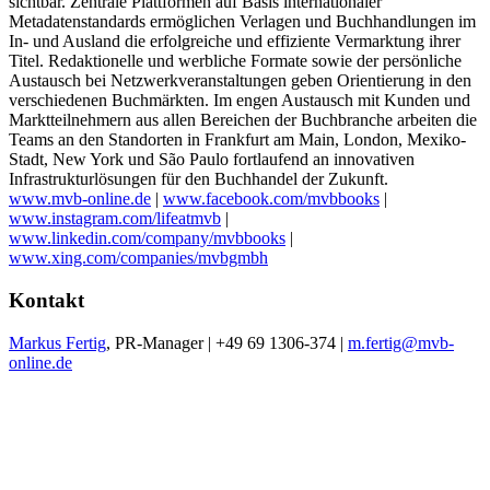
sichtbar. Zentrale Plattformen auf Basis internationaler
Metadatenstandards ermöglichen Verlagen und Buchhandlungen im
In- und Ausland die erfolgreiche und effiziente Vermarktung ihrer
Titel. Redaktionelle und werbliche Formate sowie der persönliche
Austausch bei Netzwerkveranstaltungen geben Orientierung in den
verschiedenen Buchmärkten. Im engen Austausch mit Kunden und
Marktteilnehmern aus allen Bereichen der Buchbranche arbeiten die
Teams an den Standorten in Frankfurt am Main, London, Mexiko-
Stadt, New York und São Paulo fortlaufend an innovativen
Infrastrukturlösungen für den Buchhandel der Zukunft.
www.mvb-online.de
|
www.facebook.com/mvbbooks
|
www.instagram.com/lifeatmvb
|
www.linkedin.com/company/mvbbooks
|
www.xing.com/companies/mvbgmbh
Kontakt
Markus Fertig
, PR-Manager | +49 69 1306-374 |
m.fertig@mvb-
online.de