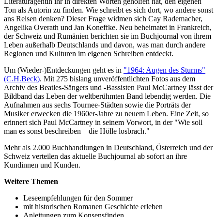
Literaturagentin ihr in direkten Worten geholfen hat, den eigenen
Ton als Autorin zu finden. Wie schreibt es sich dort, wo andere sonst
ans Reisen denken? Dieser Frage widmen sich Cay Rademacher,
Angelika Overath und Jan Koneffke. Neu beheimatet in Frankreich,
der Schweiz und Rumänien berichten sie im Buchjournal von ihrem
Leben außerhalb Deutschlands und davon, was man durch andere
Regionen und Kulturen im eigenen Schreiben entdeckt.
Um (Wieder-)Entdeckungen geht es in
"1964: Augen des Sturms"
(C.H.Beck)
. Mit 275 bislang unveröffentlichten Fotos aus dem
Archiv des Beatles-Sängers und -Bassisten Paul McCartney lässt der
Bildband das Leben der weltberühmten Band lebendig werden. Die
Aufnahmen aus sechs Tournee-Städten sowie die Porträts der
Musiker erwecken die 1960er-Jahre zu neuem Leben. Eine Zeit, so
erinnert sich Paul McCartney in seinem Vorwort, in der "Wie soll
man es sonst beschreiben – die Hölle losbrach."
Mehr als 2.000 Buchhandlungen in Deutschland, Österreich und der
Schweiz verteilen das aktuelle Buchjournal ab sofort an ihre
Kundinnen und Kunden.
Weitere Themen
Leseempfehlungen für den Sommer
mit historischen Romanen Geschichte erleben
Anleitungen zum Konsensfinden