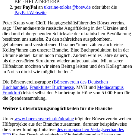
BIC: HELADEF1ERB
per PayPal
an
ukraine-toloka@boev.de
oder über die
PayPal-Webseite
Peter Kraus vom Cleff, Hauptgeschäftsführer des Börsenvereins,
sagt: "Der andauernde russische Angriffskrieg in der Ukraine und
die damit einhergehenden Schicksale der ukrainischen Bevölkerung
bestürzen uns zutiefst. Zu den zahlreichen ausgebombten,
geflohenen und verstorbenen Ukrainer*innen zählen auch viele
Kolleg*innen aus unserer Branche. Eine Buchproduktion ist in der
Ukraine aktuell kaum noch möglich. Zudem wird es Jahre dauern,
bis die zerstörten Strukturen wieder aufgebaut sind. Mit unserer
Hilfsaktion möchten wir einen Beitrag leisten und den Kolleg*innen
in Not so direkt wie möglich helfen."
Die Börsenvereinsgruppe (
Börsenverein des Deutschen
Buchhandels
,
Frankfurter Buchmesse
, MVB und
Mediacampus
Frankfurt
) leistet selbst den Startbetrag in Höhe von 5.000 Euro für
die Spendensammlung.
Weitere Unterstützungsmöglichkeiten für die Branche
Unter
www.boersenverein.de/ukraine
trägt der Börsenverein weitere
Hilfsprojekte aus der Branche zusammen, darunter beispielsweise
die Crowdfunding-Initiative
des europäischen Verlagsverbandes
FEP
für den Druck ukrainischer Kinderbücher oder Listen von