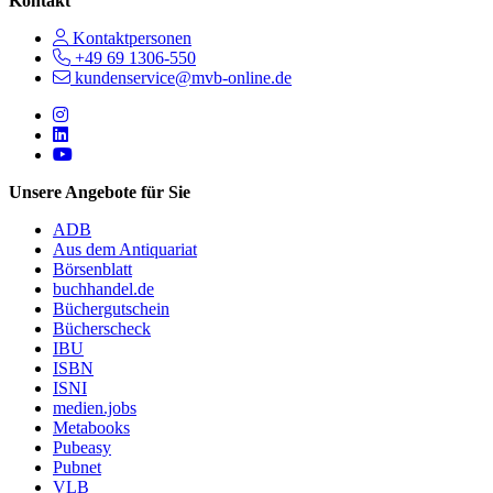
Kontakt
Kontaktpersonen
+49 69 1306-550
kundenservice@mvb-online.de
Follow us on https://www.instagram.com/lifeatmvb/
Follow us on https://www.linkedin.com/company/mvbbooks
Follow us on https://www.youtube.com/@mvbbooks
Unsere Angebote für Sie
ADB
Aus dem Antiquariat
Börsenblatt
buchhandel.de
Büchergutschein
Bücherscheck
IBU
ISBN
ISNI
medien.jobs
Metabooks
Pubeasy
Pubnet
VLB