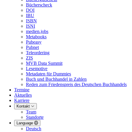
Bücherscheck
DOI
IBU
ISBN
ISNI
medien.jobs
Metabooks
Pubeasy
Pubnet
Teleordering
ZIS
MVB Data Summit
Lesemotive
Metadaten für Dummies
Buch und Buchhandel in Zahlen
Reden zum Friedenspreis des Deutschen Buchhandels
Termine
Aktuelles
Karriere
Kontakt
Team
Standorte
Language
Deutsch