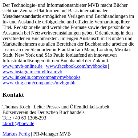
Der Technologie- und Informationsanbieter MVB macht Bücher
sichtbar. Zentrale Plattformen auf Basis internationaler
Metadatenstandards ermöglichen Verlagen und Buchhandlungen im
In- und Ausland die erfolgreiche und effiziente Vermarktung ihrer
Titel. Redaktionelle und werbliche Formate sowie der persönliche
Austausch bei Netzwerkveranstaltungen geben Orientierung in den
verschiedenen Buchmärkten. Im engen Austausch mit Kunden und
Marktteilnehmern aus allen Bereichen der Buchbranche arbeiten die
Teams an den Standorten in Frankfurt am Main, London, Mexiko-
Stadt, New York und São Paulo fortlaufend an innovativen
Infrastrukturlösungen für den Buchhandel der Zukunft.
www.mvb-online.de
|
www.facebook.com/mvbbooks
|
www.instagram.com/lifeatmvb
|
www.linkedin.com/company/mvbbooks
|
www.xing.com/companies/mvbgmbh
Kontakt
Thomas Koch | Leiter Presse- und Öffentlichkeitsarbeit
Börsenverein des Deutschen Buchhandels
Tel.: +49 69 1306-293
t.koch@boev.de
Markus Fertig
| PR-Manager MVB