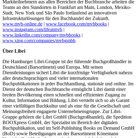
Marktteilnehmern aus allen Bereichen der Buchbranche arbeiten die
Teams an den Standorten in Frankfurt am Main, London, Mexiko-
Stadt, New York und São Paulo fortlaufend an innovativen
Infrastrukturlösungen für den Buchhandel der Zukunft.
www.mvb-online.de
|
www.facebook.com/mvbbooks
|
www.instagram.com/lifeatmvb
|
www.linkedin.com/company/mvbbooks
|
www.xing.com/companies/mvbgmbh
Über Libri
Die Hamburger Libri-Gruppe ist der führende Buchgroßhändler in
Deutschland (Barsortiment) und Europa. Mit seinen
Dienstleistungen sichert Libri die kurzfristige Verfügbarkeit nahezu
aller deutschsprachigen und vieler internationalen
Buchpublikationen in jeder Buchhandlung, stationär und online. Im
Dienst der deutschen Buchbranche ermöglicht Libri damit einer
breiten Bevölkerung einen schnellen und effizienten Zugang zu
Kultur, Information und Bildung. Libri versteht sich so als Garant
einer vielfältigen Buchkultur und als eine für die Gesellschaft und
Meinungsfreiheit engagierte Unternehmensgruppe. Zur Libri-
Gruppe gehören die Libri GmbH (Buchgroßhandel), die Spedition
BOOXpress GmbH, der Spezialist im Bereich der digitalen
Buchpublikation, und im Self-Publishing Books on Demand GmbH
(BoD) sowie Beteiligungen an der Barsortiment Könemann