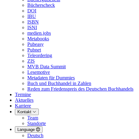
Bücherscheck
DOI
IBU
ISBN
ISNI
medien.jobs
Metabooks
Pubeasy
Pubnet
Teleordering
ZIS
MVB Data Summit
Lesemotive
Metadaten für Dummies
Buch und Buchhandel in Zahlen
Reden zum Friedenspreis des Deutschen Buchhandels
Termine
Aktuelles
Karriere
Kontakt
Team
Standorte
Language
Deutsch