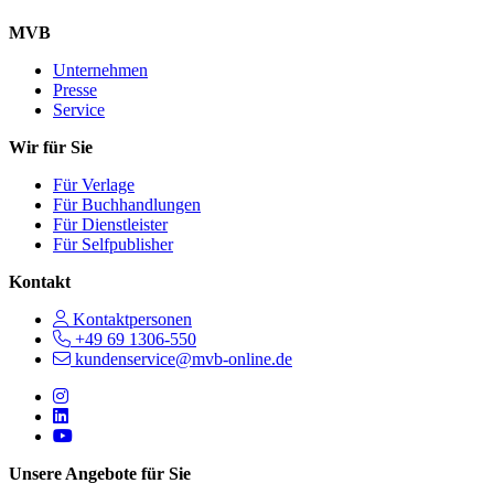
MVB
Unternehmen
Presse
Service
Wir für Sie
Für Verlage
Für Buchhandlungen
Für Dienstleister
Für Selfpublisher
Kontakt
Kontaktpersonen
+49 69 1306-550
kundenservice@mvb-online.de
Follow us on https://www.instagram.com/lifeatmvb/
Follow us on https://www.linkedin.com/company/mvbbooks
Follow us on https://www.youtube.com/@mvbbooks
Unsere Angebote für Sie