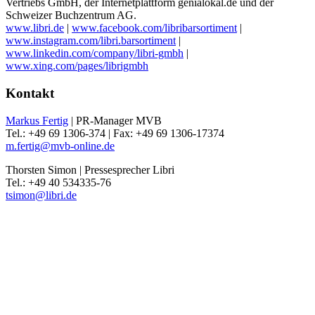
Vertriebs GmbH, der Internetplattform genialokal.de und der
Schweizer Buchzentrum AG.
www.libri.de
|
www.facebook.com/libribarsortiment
|
www.instagram.com/libri.barsortiment
|
www.linkedin.com/company/libri-gmbh
|
www.xing.com/pages/librigmbh
Kontakt
Markus Fertig
| PR-Manager MVB
Tel.: +49 69 1306-374 | Fax: +49 69 1306-17374
m.fertig@mvb-online.de
Thorsten Simon | Pressesprecher Libri
Tel.: +49 40 534335-76
tsimon@libri.de