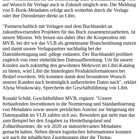
auf Wunsch für Verlage auch in Zukunft möglich sein. Die Meldung
von E-Book-Metadaten erfolgt auch weiterhin durch die Verlage
oder ihre Dienstleister direkt an Libri.
"Partnerschaftlich mit Verlagen und dem Buchhandel an
zukunftsweisenden Projekten für das Buch zusammenzuarbeiten, ist
unsere Mission. Wir freuen uns daher über die Kooperation mit
MVB, bei der wir das VLB als gemeinsame Branchenlösung nutzen
und damit unsere Verlagspartner nachhaltig bei der
Datenübertragung und -pflege entlasten. Der Buchhandel profitiert
zugleich von einer einheitlichen Datenaufbereitung. Um für unsere
Kunden auch zukünftig den gewohnten Mehrwert im Libri-Katalog
zu bieten, wird Libri die hinterlegten Produktinformationen bei
Bedarf erweitern. Wir kommen damit dem besonderen Wunsch
unserer Kunden nach bestmöglich aufbereiteten Daten nach", erklärt
Alyna Wnukowsky, Sprecherin der Geschäftsführung von Libri.
Ronald Schild, Geschäftsführer MVB, ergänzt: "Unsere
fortlaufenden Investitionen in die Normierung und Standardisierung
von Metadaten sowie unsere preislichen Anreize zur Steigerung der
Datenqualität im VLB zahlen sich aus. Besonders gut sieht man das
zum Beispiel bei den Angaben zu Herstellungsland und
Zolltarifnummer, die wir 2020 zu statusrelevanten Metadaten
gemacht haben. Neben diesen logistischen Informationen konnten
wir auch die inhaltlichen Zuordnungen über die Thema-