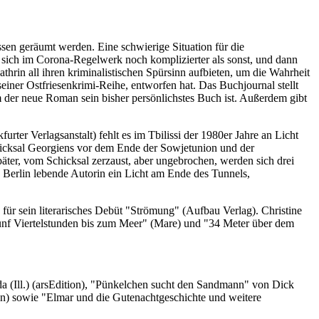
üssen geräumt werden. Eine schwierige Situation für die
 sich im Corona-Regelwerk noch komplizierter als sonst, und dann
athrin all ihren kriminalistischen Spürsinn aufbieten, um die Wahrheit
seiner Ostfriesenkrimi-Reihe, entworfen hat. Das Buchjournal stellt
um der neue Roman sein bisher persönlichstes Buch ist. Außerdem gibt
er Verlagsanstalt) fehlt es im Tbilissi der 1980er Jahre an Licht
hicksal Georgiens vor dem Ende der Sowjetunion und der
äter, vom Schicksal zerzaust, aber ungebrochen, werden sich drei
n Berlin lebende Autorin ein Licht am Ende des Tunnels,
für sein literarisches Debüt "Strömung" (Aufbau Verlag). Christine
nf Viertelstunden bis zum Meer" (Mare) und "34 Meter über dem
 (Ill.) (arsEdition), "Pünkelchen sucht den Sandmann" von Dick
on) sowie "Elmar und die Gutenachtgeschichte und weitere