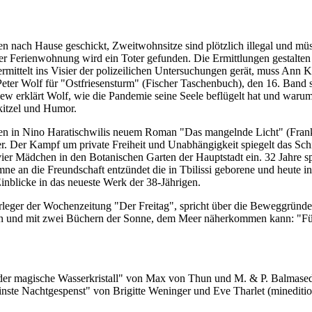
rden nach Hause geschickt, Zweitwohnsitze sind plötzlich illegal und m
r Ferienwohnung wird ein Toter gefunden. Die Ermittlungen gestalten
ermittelt ins Visier der polizeilichen Untersuchungen gerät, muss Ann K
s-Peter Wolf für "Ostfriesensturm" (Fischer Taschenbuch), den 16. Band 
rview erklärt Wolf, wie die Pandemie seine Seele beflügelt hat und war
kitzel und Humor.
 in Nino Haratischwilis neuem Roman "Das mangelnde Licht" (Frankfurt
r. Der Kampf um private Freiheit und Unabhängigkeit spiegelt das Sc
er Mädchen in den Botanischen Garten der Hauptstadt ein. 32 Jahre sp
ymne an die Freundschaft entzündet die in Tbilissi geborene und heute i
inblicke in das neueste Werk der 38-Jährigen.
rleger der Wochenzeitung "Der Freitag", spricht über die Beweggründe 
en und mit zwei Büchern der Sonne, dem Meer näherkommen kann: "Fü
der magische Wasserkristall" von Max von Thun und M. & P. Balmaseda
nste Nachtgespenst" von Brigitte Weninger und Eve Tharlet (minediti