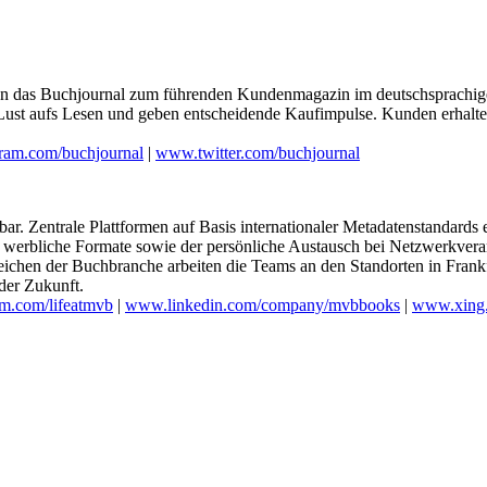
chen das Buchjournal zum führenden Kundenmagazin im deutschsprachig
t aufs Lesen und geben entscheidende Kaufimpulse. Kunden erhalten
ram.com/buchjournal
|
www.twitter.com/buchjournal
r. Zentrale Plattformen auf Basis internationaler Metadatenstandard
und werbliche Formate sowie der persönliche Austausch bei Netzwerkve
eichen der Buchbranche arbeiten die Teams an den Standorten in Fra
der Zukunft.
m.com/lifeatmvb
|
www.linkedin.com/company/mvbbooks
|
www.xing