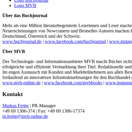
Logo Buchjournal
Logo MVB
Über das Buchjournal
Mehr als eine Million literaturbegeisterte Leserinnen und Leser ma
Neuerscheinungen von Newcomern und Bestseller-Autoren machen Lus
Deutschland, Österreich und der Schweiz.
www.buchjournal.de
|
www.facebook.com/buchjournal
|
www.instag
Über MVB
Der Technologie- und Informationsanbieter MVB macht Bücher sichtba
erfolgreiche und effiziente Vermarktung ihrer Titel. Redaktionelle 
Im engen Austausch mit Kunden und Marktteilnehmern aus allen Ber
fortlaufend an innovativen Infrastrukturlösungen für den Buchhandel 
www.mvb-online.de
|
www.facebook.com/mvbbooks
|
www.instagra
Kontakt
Markus Fertig
| PR-Manager
+49 69 1306-374 | Fax: +49 69 1306-17374
m.fertig@mvb-online.de