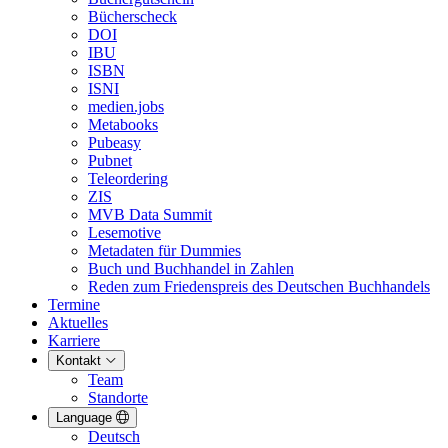
Bücherscheck
DOI
IBU
ISBN
ISNI
medien.jobs
Metabooks
Pubeasy
Pubnet
Teleordering
ZIS
MVB Data Summit
Lesemotive
Metadaten für Dummies
Buch und Buchhandel in Zahlen
Reden zum Friedenspreis des Deutschen Buchhandels
Termine
Aktuelles
Karriere
Kontakt
Team
Standorte
Language
Deutsch