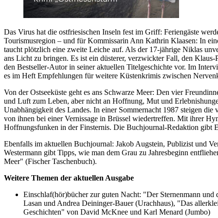
Das Virus hat die ostfriesischen Inseln fest im Griff: Feriengäste we
Tourismusregion – und für Kommissarin Ann Kathrin Klaasen: In eine
taucht plötzlich eine zweite Leiche auf. Als der 17-jährige Niklas unv
ans Licht zu bringen. Es ist ein düsterer, verzwickter Fall, den Klau
den Bestseller-Autor in seiner aktuellen Titelgeschichte vor. Im Inte
es im Heft Empfehlungen für weitere Küstenkrimis zwischen Nerven
Von der Ostseeküste geht es ans Schwarze Meer: Den vier Freundinnen
und Luft zum Leben, aber nicht an Hoffnung, Mut und Erlebnishunge
Unabhängigkeit des Landes. In einer Sommernacht 1987 steigen die vi
von ihnen bei einer Vernissage in Brüssel wiedertreffen. Mit ihrer H
Hoffnungsfunken in der Finsternis. Die Buchjournal-Redaktion gibt E
Ebenfalls im aktuellen Buchjournal: Jakob Augstein, Publizist und Ve
Westermann gibt Tipps, wie man dem Grau zu Jahresbeginn entflieh
Meer" (Fischer Taschenbuch).
Weitere Themen der aktuellen Ausgabe
Einschlaf(hör)bücher zur guten Nacht: "Der Sternenmann und 
Lasan und Andrea Deininger-Bauer (Urachhaus), "Das allerklei
Geschichten" von David McKnee und Karl Menard (Jumbo)