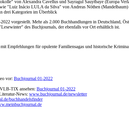
rotokolle" von Alexandra Cavellus und Sayragul Sauytbaye (Europa Ver
owie "Luiz Inácio LULA da Silva" von Andreas Nöthen (Mandelbaum)
in drei Kategorien im Überblick
2022 vorgestellt. Mehr als 2.000 Buchhandlungen in Deutschland, Öste
sewinter" des Buchjournals, der ebenfalls vor Ort erhältlich ist.
mit Empfehlungen für opulente Familiensagas und historische Krimina
deo vor:
Buchjournal 01-2022
 in VLB-TIX ansehen:
Buchjournal 01-2022
Literatur-News:
www.buchjournal.de/newsletter
l.de/buchhandelsfinder
w.meinbuchjournal.de