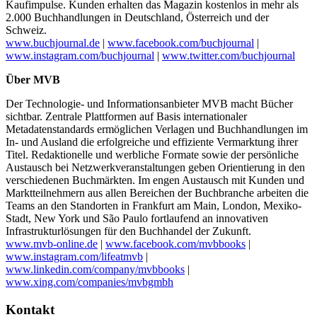
Kaufimpulse. Kunden erhalten das Magazin kostenlos in mehr als
2.000 Buchhandlungen in Deutschland, Österreich und der
Schweiz.
www.buchjournal.de
|
www.facebook.com/buchjournal
|
www.instagram.com/buchjournal
|
www.twitter.com/buchjournal
Über MVB
Der Technologie- und Informationsanbieter MVB macht Bücher
sichtbar. Zentrale Plattformen auf Basis internationaler
Metadatenstandards ermöglichen Verlagen und Buchhandlungen im
In- und Ausland die erfolgreiche und effiziente Vermarktung ihrer
Titel. Redaktionelle und werbliche Formate sowie der persönliche
Austausch bei Netzwerkveranstaltungen geben Orientierung in den
verschiedenen Buchmärkten. Im engen Austausch mit Kunden und
Marktteilnehmern aus allen Bereichen der Buchbranche arbeiten die
Teams an den Standorten in Frankfurt am Main, London, Mexiko-
Stadt, New York und São Paulo fortlaufend an innovativen
Infrastrukturlösungen für den Buchhandel der Zukunft.
www.mvb-online.de
|
www.facebook.com/mvbbooks
|
www.instagram.com/lifeatmvb
|
www.linkedin.com/company/mvbbooks
|
www.xing.com/companies/mvbgmbh
Kontakt