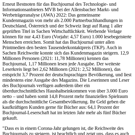
Erneut Bestnoten für das Buchjournal des Technologie- und
Informationsanbieters MVB bei der Allensbacher Markt- und
Werbeträgeranalyse (AWA) 2022: Das gemeinsame
Kundenmagazin von mehr als 2.000 Partnerbuchhandlungen in
Deutschland, Österreich und der Schweiz liegt auf Rang 1 aller
geprüften Titel in Sachen Wirtschaftlichkeit. Werbende Verlage
können für nur 4,43 Euro (Vorjahr: 4,57 Euro) 1.000 lesebegeisterte
Menschen erreichen. Somit hat das Buchjournal unter allen
Printmedien den besten Tausenderkontaktpreis (TKP). Auch in
Sachen Reichweite konnte sich das Kundenmagazin steigern. 12,9
Millionen Personen (2021: 11,78 Millionen) kennen das
Buchjournal, 1,17 Millionen lesen jede Ausgabe. Der weiteste
Leserkreis liegt bei 2,62 Millionen (2021: 2,52 Millionen), das
entspricht 3,7 Prozent der deutschsprachigen Bevölkerung, und liest
mindestens eine Ausgabe des Magazins. Die Leserinnen und Leser
des Buchjournals verfügen außerdem über ein
überdurchschnittliches Haushaltseinkommen von über 3.000 Euro
netto – und haben somit 14,8 Prozent mehr finanziellen Spielraum
als die durchschnittliche Gesamtbevölkerung. Ihr Geld geben die
kaufkräftigen Kunden gerne für Bücher aus: 64,1 Prozent der
Buchjournal-Leserschaft hat im letzten Jahr mehr als fünf Bücher
gekauft.
"Dass es in einem Corona-Jahr gelungen ist, die Reichweite des
Buchjournals zu steigern, ist beachtlich und zeigt uns, dass es auch