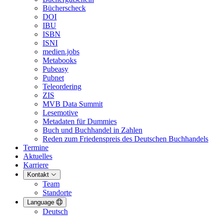
Bücherscheck
DOI
IBU
ISBN
ISNI
medien.jobs
Metabooks
Pubeasy
Pubnet
Teleordering
ZIS
MVB Data Summit
Lesemotive
Metadaten für Dummies
Buch und Buchhandel in Zahlen
Reden zum Friedenspreis des Deutschen Buchhandels
Termine
Aktuelles
Karriere
Kontakt
Team
Standorte
Language
Deutsch