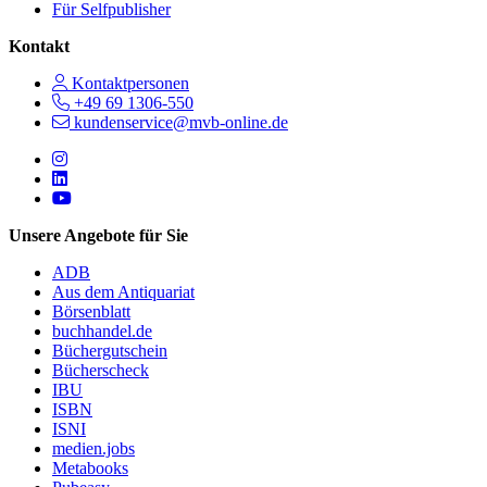
Für Selfpublisher
Kontakt
Kontaktpersonen
+49 69 1306-550
kundenservice@mvb-online.de
Follow us on https://www.instagram.com/lifeatmvb/
Follow us on https://www.linkedin.com/company/mvbbooks
Follow us on https://www.youtube.com/@mvbbooks
Unsere Angebote für Sie
ADB
Aus dem Antiquariat
Börsenblatt
buchhandel.de
Büchergutschein
Bücherscheck
IBU
ISBN
ISNI
medien.jobs
Metabooks