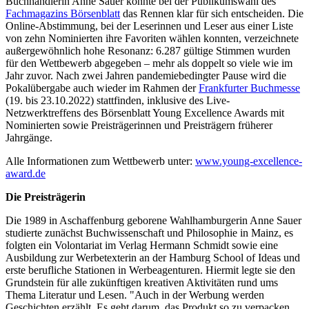
Buchhändlerin Anne Sauer konnte bei der Publikumswahl des
Fachmagazins Börsenblatt
das Rennen klar für sich entscheiden. Die
Online-Abstimmung, bei der Leserinnen und Leser aus einer Liste
von zehn Nominierten ihre Favoriten wählen konnten, verzeichnete
außergewöhnlich hohe Resonanz: 6.287 gültige Stimmen wurden
für den Wettbewerb abgegeben – mehr als doppelt so viele wie im
Jahr zuvor. Nach zwei Jahren pandemiebedingter Pause wird die
Pokalübergabe auch wieder im Rahmen der
Frankfurter Buchmesse
(19. bis 23.10.2022) stattfinden, inklusive des Live-
Netzwerktreffens des Börsenblatt Young Excellence Awards mit
Nominierten sowie Preisträgerinnen und Preisträgern früherer
Jahrgänge.
Alle Informationen zum Wettbewerb unter:
www.young-excellence-
award.de
Die Preisträgerin
Die 1989 in Aschaffenburg geborene Wahlhamburgerin Anne Sauer
studierte zunächst Buchwissenschaft und Philosophie in Mainz, es
folgten ein Volontariat im Verlag Hermann Schmidt sowie eine
Ausbildung zur Werbetexterin an der Hamburg School of Ideas und
erste berufliche Stationen in Werbeagenturen. Hiermit legte sie den
Grundstein für alle zukünftigen kreativen Aktivitäten rund ums
Thema Literatur und Lesen. "Auch in der Werbung werden
Geschichten erzählt. Es geht darum, das Produkt so zu verpacken,