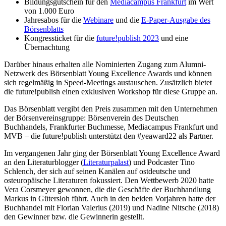
Bildungsgutschein für den
Mediacampus Frankfurt
im Wert
von 1.000 Euro
Jahresabos für die
Webinare
und die
E-Paper-Ausgabe des
Börsenblatts
Kongressticket für die
future!publish 2023
und eine
Übernachtung
Darüber hinaus erhalten alle Nominierten Zugang zum Alumni-
Netzwerk des Börsenblatt Young Excellence Awards und können
sich regelmäßig in Speed-Meetings austauschen. Zusätzlich bietet
die future!publish einen exklusiven Workshop für diese Gruppe an.
Das Börsenblatt vergibt den Preis zusammen mit den Unternehmen
der Börsenvereinsgruppe: Börsenverein des Deutschen
Buchhandels, Frankfurter Buchmesse, Mediacampus Frankfurt und
MVB – die future!publish unterstützt den #yeaward22 als Partner.
Im vergangenen Jahr ging der Börsenblatt Young Excellence Award
an den Literaturblogger (
Literaturpalast
) und Podcaster Tino
Schlench, der sich auf seinen Kanälen auf ostdeutsche und
osteuropäische Literaturen fokussiert. Den Wettbewerb 2020 hatte
Vera Corsmeyer gewonnen, die die Geschäfte der Buchhandlung
Markus in Gütersloh führt. Auch in den beiden Vorjahren hatte der
Buchhandel mit Florian Valerius (2019) und Nadine Nitsche (2018)
den Gewinner bzw. die Gewinnerin gestellt.