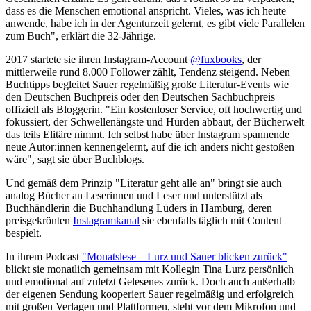
dass es die Menschen emotional anspricht. Vieles, was ich heute
anwende, habe ich in der Agenturzeit gelernt, es gibt viele Parallelen
zum Buch", erklärt die 32-Jährige.
2017 startete sie ihren Instagram-Account
@fuxbooks
, der
mittlerweile rund 8.000 Follower zählt, Tendenz steigend. Neben
Buchtipps begleitet Sauer regelmäßig große Literatur-Events wie
den Deutschen Buchpreis oder den Deutschen Sachbuchpreis
offiziell als Bloggerin. "Ein kostenloser Service, oft hochwertig und
fokussiert, der Schwellenängste und Hürden abbaut, der Bücherwelt
das teils Elitäre nimmt. Ich selbst habe über Instagram spannende
neue Autor:innen kennengelernt, auf die ich anders nicht gestoßen
wäre", sagt sie über Buchblogs.
Und gemäß dem Prinzip "Literatur geht alle an" bringt sie auch
analog Bücher an Leserinnen und Leser und unterstützt als
Buchhändlerin die Buchhandlung Lüders in Hamburg, deren
preisgekrönten
Instagramkanal
sie ebenfalls täglich mit Content
bespielt.
In ihrem Podcast
"Monatslese – Lurz und Sauer blicken zurück"
blickt sie monatlich gemeinsam mit Kollegin Tina Lurz persönlich
und emotional auf zuletzt Gelesenes zurück. Doch auch außerhalb
der eigenen Sendung kooperiert Sauer regelmäßig und erfolgreich
mit großen Verlagen und Plattformen, steht vor dem Mikrofon und