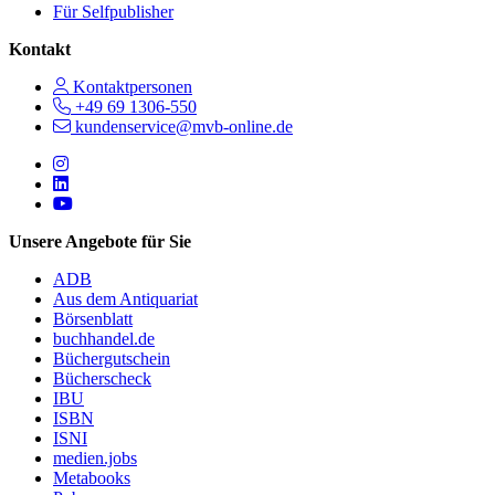
Für Selfpublisher
Kontakt
Kontaktpersonen
+49 69 1306-550
kundenservice@mvb-online.de
Follow us on https://www.instagram.com/lifeatmvb/
Follow us on https://www.linkedin.com/company/mvbbooks
Follow us on https://www.youtube.com/@mvbbooks
Unsere Angebote für Sie
ADB
Aus dem Antiquariat
Börsenblatt
buchhandel.de
Büchergutschein
Bücherscheck
IBU
ISBN
ISNI
medien.jobs
Metabooks