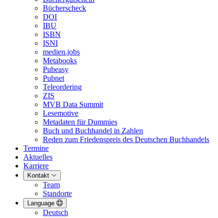
Bücherscheck
DOI
IBU
ISBN
ISNI
medien.jobs
Metabooks
Pubeasy
Pubnet
Teleordering
ZIS
MVB Data Summit
Lesemotive
Metadaten für Dummies
Buch und Buchhandel in Zahlen
Reden zum Friedenspreis des Deutschen Buchhandels
Termine
Aktuelles
Karriere
Kontakt
Team
Standorte
Language
Deutsch