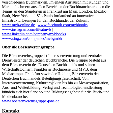
verschiedenen Buchmärkten. Im engen Austausch mit Kunden und
Marktteilnehmern aus allen Bereichen der Buchbranche arbeiten die
Teams an den Standorten in Frankfurt am Main, London, Mexiko-
Stadt, New York und São Paulo fortlaufend an innovativen
Infrastrukturlösungen für den Buchhandel der Zukunft.
www.mvb-online.de
|
www.facebook.com/mvbbooks
|
www.instagram.com/lifeatmvb
|
www.linkedin.com/company/mvbbooks
|
www.xing.com/companies/mvbgmbh
Über die Börsenvereinsgruppe
Die Börsenvereinsgruppe ist Interessenvertretung und zentraler
Dienstleister der deutschen Buchbranche. Die Gruppe besteht aus
dem Börsenverein des Deutschen Buchhandels und seinen
Wirtschaftstöchtern Frankfurter Buchmesse und MVB, dem
Mediacampus Frankfurt sowie der Holding Börsenverein des
Deutschen Buchhandels Beteiligungsgesellschaft. Von
Interessenvertretung, Kulturprojekten bis hin zu Messeorganisation,
Aus- und Weiterbildung, Verlag und Technologiedienstleistung
bündeln sich hier Service- und Bildungsangebote für die Buch- und
Medienbranche.
www.boersenvereinsgruppe-jobs.de
Kontakt