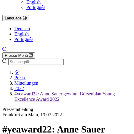
English
Português
Language
Deutsch
English
Português
Presse-Menü
Suche
Zur Startseite
Presse
Mitteilungen
2022
#yeaward22: Anne Sauer gewinnt Börsenblatt Young
Excellence Award 2022
Pressemitteilung
Frankfurt am Main
,
19.07.2022
#yeaward22: Anne Sauer