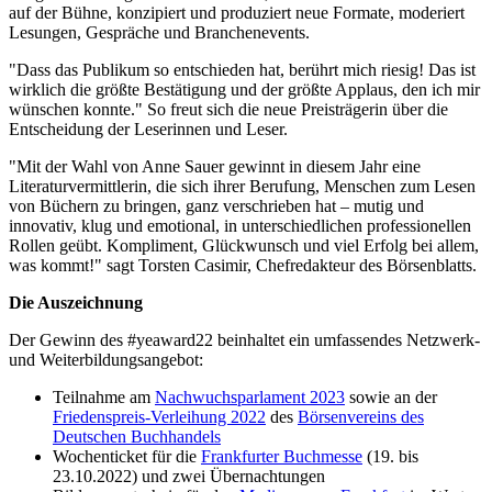
auf der Bühne, konzipiert und produziert neue Formate, moderiert
Lesungen, Gespräche und Branchenevents.
"Dass das Publikum so entschieden hat, berührt mich riesig! Das ist
wirklich die größte Bestätigung und der größte Applaus, den ich mir
wünschen konnte." So freut sich die neue Preisträgerin über die
Entscheidung der Leserinnen und Leser.
"Mit der Wahl von Anne Sauer gewinnt in diesem Jahr eine
Literaturvermittlerin, die sich ihrer Berufung, Menschen zum Lesen
von Büchern zu bringen, ganz verschrieben hat – mutig und
innovativ, klug und emotional, in unterschiedlichen professionellen
Rollen geübt. Kompliment, Glückwunsch und viel Erfolg bei allem,
was kommt!" sagt Torsten Casimir, Chefredakteur des Börsenblatts.
Die Auszeichnung
Der Gewinn des #yeaward22 beinhaltet ein umfassendes Netzwerk-
und Weiterbildungsangebot:
Teilnahme am
Nachwuchsparlament 2023
sowie an der
Friedenspreis-Verleihung 2022
des
Börsenvereins des
Deutschen Buchhandels
Wochenticket für die
Frankfurter Buchmesse
(19. bis
23.10.2022) und zwei Übernachtungen