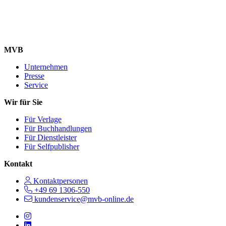
MVB
Unternehmen
Presse
Service
Wir für Sie
Für Verlage
Für Buchhandlungen
Für Dienstleister
Für Selfpublisher
Kontakt
Kontaktpersonen
+49 69 1306-550
kundenservice@mvb-online.de
Follow us on https://www.instagram.com/lifeatmvb/
Follow us on https://www.linkedin.com/company/mvbbooks