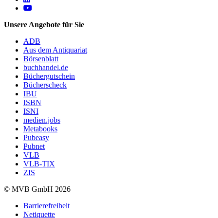
Follow us on https://www.youtube.com/@mvbbooks
Unsere Angebote für Sie
ADB
Aus dem Antiquariat
Börsenblatt
buchhandel.de
Büchergutschein
Bücherscheck
IBU
ISBN
ISNI
medien.jobs
Metabooks
Pubeasy
Pubnet
VLB
VLB-TIX
ZIS
© MVB GmbH 2026
Barrierefreiheit
Netiquette