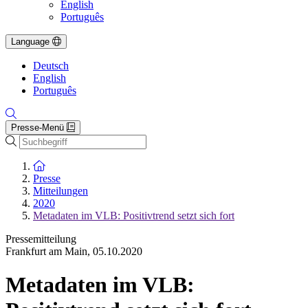
English
Português
Language
Deutsch
English
Português
Presse-Menü
Suche
Zur Startseite
Presse
Mitteilungen
2020
Metadaten im VLB: Positivtrend setzt sich fort
Pressemitteilung
Frankfurt am Main
,
05.10.2020
Metadaten im VLB: