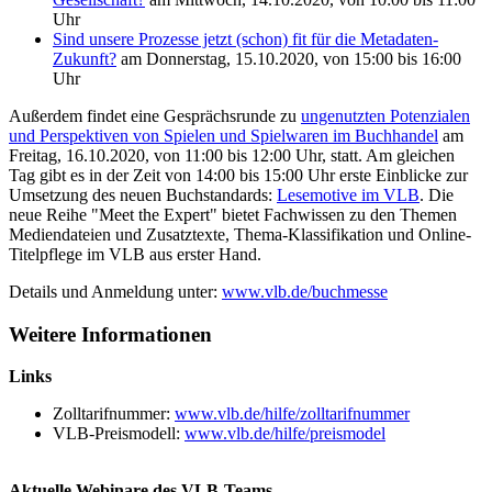
Uhr
Sind unsere Prozesse jetzt (schon) fit für die Metadaten-
Zukunft?
am Donnerstag, 15.10.2020, von 15:00 bis 16:00
Uhr
Außerdem findet eine Gesprächsrunde zu
ungenutzten Potenzialen
und Perspektiven von Spielen und Spielwaren im Buchhandel
am
Freitag, 16.10.2020, von 11:00 bis 12:00 Uhr, statt. Am gleichen
Tag gibt es in der Zeit von 14:00 bis 15:00 Uhr erste Einblicke zur
Umsetzung des neuen Buchstandards:
Lesemotive im VLB
. Die
neue Reihe "Meet the Expert" bietet Fachwissen zu den Themen
Mediendateien und Zusatztexte, Thema-Klassifikation und
Online-
Titelpflege im VLB aus erster Hand.
Details und Anmeldung unter:
www.vlb.de/buchmesse
Weitere Informationen
Links
Zolltarifnummer:
www.vlb.de/hilfe/zolltarifnummer
VLB-Preismodell:
www.vlb.de/hilfe/preismodel
Aktuelle Webinare des VLB-Teams