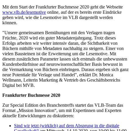
Mit dem Start der Frankfurter Buchmesse 2020 geht die Webseite
www.vlb.de/lesemotive
online, auf der es bereits erste Eindrücke
geben wird, wie die Lesemotive im VLB dargestellt werden
können.
"Unsere gemeinsamen Bemühungen mit den Verlagen tragen
Früchte, 2020 wird ein guter Metadatenjahrgang. Trotz dieses
Erfolgs arbeiten wir weiter intensiv daran, die Sichtbarkeit von
Büchern mithilfe von Metadaten nachhaltig zu steigern. Einer von
vielen Bausteinen ist die Erweiterung um die Lesemotive. Mit
diesem zusätzlichen Parameter lassen sich erstmals die unbewussten
Kundenbedürfnisse auf neurowissenschaftlicher Basis bewusst in
die Vermarktung von Büchern einbringen. Daraus ergeben sich ganz
neue Potentiale für Verlage und Handel", erklärt Dr. Monica
Wellmann, Leiterin Marketing & Vertrieb des Geschäftsbereichs
Digital bei MVB.
Frankfurter Buchmesse 2020
Zur Special Edition des Branchentreffs startet das VLB-Team das
Format „Mission Innovation“, um mit Expertinnen und Experten
aktuelle Entwicklungen zu diskutieren:
Sind wir jetzt (wirklich) auf dem Absprung in die digitale
Gesellschaft?
am Mittwoch, 14.10.2020, von 10:00 bis 11:00