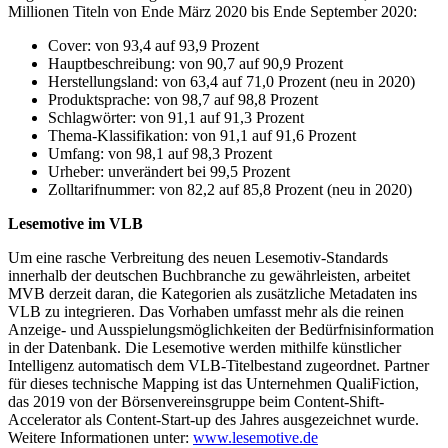
Millionen Titeln von Ende März 2020 bis Ende September 2020:
Cover: von 93,4 auf 93,9 Prozent
Hauptbeschreibung: von 90,7 auf 90,9 Prozent
Herstellungsland: von 63,4 auf 71,0 Prozent (neu in 2020)
Produktsprache: von 98,7 auf 98,8 Prozent
Schlagwörter: von 91,1 auf 91,3 Prozent
Thema-Klassifikation: von 91,1 auf 91,6 Prozent
Umfang: von 98,1 auf 98,3 Prozent
Urheber: unverändert bei 99,5 Prozent
Zolltarifnummer: von 82,2 auf 85,8 Prozent (neu in 2020)
Lesemotive im VLB
Um eine rasche Verbreitung des neuen Lesemotiv-Standards
innerhalb der deutschen Buchbranche zu gewährleisten, arbeitet
MVB derzeit daran, die Kategorien als zusätzliche Metadaten ins
VLB zu integrieren. Das Vorhaben umfasst mehr als die reinen
Anzeige- und Ausspielungsmöglichkeiten der Bedürfnisinformation
in der Datenbank. Die Lesemotive werden mithilfe künstlicher
Intelligenz automatisch dem VLB-Titelbestand zugeordnet. Partner
für dieses technische Mapping ist das Unternehmen QualiFiction,
das 2019 von der Börsenvereinsgruppe beim Content-Shift-
Accelerator als Content-Start-up des Jahres ausgezeichnet wurde.
Weitere Informationen unter:
www.lesemotive.de