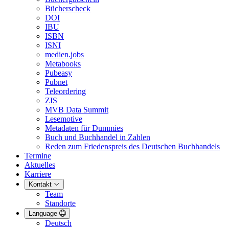
Bücherscheck
DOI
IBU
ISBN
ISNI
medien.jobs
Metabooks
Pubeasy
Pubnet
Teleordering
ZIS
MVB Data Summit
Lesemotive
Metadaten für Dummies
Buch und Buchhandel in Zahlen
Reden zum Friedenspreis des Deutschen Buchhandels
Termine
Aktuelles
Karriere
Kontakt
Team
Standorte
Language
Deutsch