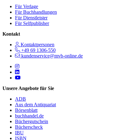
Für Verlage
Für Buchhandlungen
Für Dienstleister
Für Selfpublisher
Kontakt
Kontaktpersonen
+49 69 1306-550
kundenservice@mvb-online.de
Follow us on https://www.instagram.com/lifeatmvb/
Follow us on https://www.linkedin.com/company/mvbbooks
Follow us on https://www.youtube.com/@mvbbooks
Unsere Angebote für Sie
ADB
Aus dem Antiquariat
Börsenblatt
buchhandel.de
Büchergutschein
Bücherscheck
IBU
ISBN