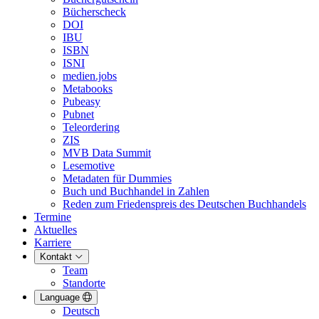
Bücherscheck
DOI
IBU
ISBN
ISNI
medien.jobs
Metabooks
Pubeasy
Pubnet
Teleordering
ZIS
MVB Data Summit
Lesemotive
Metadaten für Dummies
Buch und Buchhandel in Zahlen
Reden zum Friedenspreis des Deutschen Buchhandels
Termine
Aktuelles
Karriere
Kontakt
Team
Standorte
Language
Deutsch