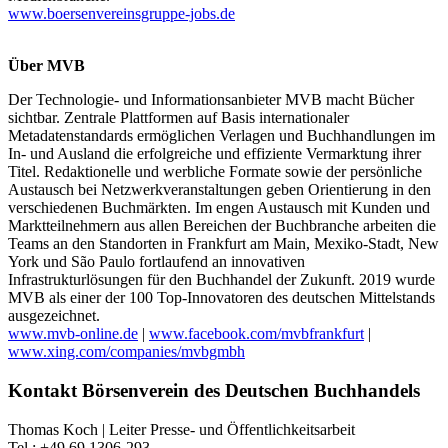
www.boersenvereinsgruppe-jobs.de
Über MVB
Der Technologie- und Informationsanbieter MVB macht Bücher
sichtbar. Zentrale Plattformen auf Basis internationaler
Metadatenstandards ermöglichen Verlagen und Buchhandlungen im
In- und Ausland die erfolgreiche und effiziente Vermarktung ihrer
Titel. Redaktionelle und werbliche Formate sowie der persönliche
Austausch bei Netzwerkveranstaltungen geben Orientierung in den
verschiedenen Buchmärkten. Im engen Austausch mit Kunden und
Marktteilnehmern aus allen Bereichen der Buchbranche arbeiten die
Teams an den Standorten in Frankfurt am Main, Mexiko-Stadt, New
York und São Paulo fortlaufend an innovativen
Infrastrukturlösungen für den Buchhandel der Zukunft. 2019 wurde
MVB als einer der 100 Top-Innovatoren des deutschen Mittelstands
ausgezeichnet.
www.mvb-online.de
|
www.facebook.com/mvbfrankfurt
|
www.xing.com/companies/mvbgmbh
Kontakt Börsenverein des Deutschen Buchhandels
Thomas Koch | Leiter Presse- und Öffentlichkeitsarbeit
Tel.: +49 69 1306-293