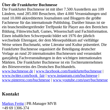
Über die Frankfurter Buchmesse
Die Frankfurter Buchmesse ist mit über 7.500 Ausstellern aus 109
Ländern, rund 285.000 Besuchern, über 4.000 Veranstaltungen und
rund 10.000 akkreditierten Journalisten und Bloggern die größte
Fachmesse für das internationale Publishing. Darüber hinaus ist sie
ein branchenübergreifender Treffpunkt für Player aus den Bereichen
Bildung, Filmwirtschaft, Games, Wissenschaft und Fachinformation.
Einen inhaltlichen Schwerpunkt bildet seit 1976 der jährlich
wechselnde Ehrengast, der dem Messepublikum auf vielfältige
Weise seinen Buchmarkt, seine Literatur und Kultur präsentiert. Die
Frankfurter Buchmesse organisiert die Beteiligung deutscher
Verlage an rund 20 internationalen Buchmessen und veranstaltet
ganzjährig Fachveranstaltungen in den wichtigen internationalen
Märkten. Die Frankfurter Buchmesse ist ein Tochterunternehmen
des Börsenvereins des Deutschen Buchhandels.
www.buchmesse.de
|
www.facebook.com/frankfurterbuchmesse
|
www.twitter.com/book_fair
|
www.instagram.com/buchmesse
|
www.pinterest.com/buchmesse
|
www.youtube.com/user/buchmesse
Kontakt
Markus Fertig
| PR-Manager MVB
+49 69 1306-374