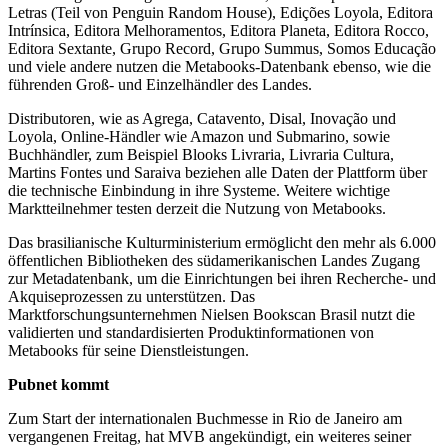
Letras (Teil von Penguin Random House), Edições Loyola, Editora
Intrínsica, Editora Melhoramentos, Editora Planeta, Editora Rocco,
Editora Sextante, Grupo Record, Grupo Summus, Somos Educação
und viele andere nutzen die Metabooks-Datenbank ebenso, wie die
führenden Groß- und Einzelhändler des Landes.
Distributoren, wie as Agrega, Catavento, Disal, Inovação und
Loyola, Online-Händler wie Amazon und Submarino, sowie
Buchhändler, zum Beispiel Blooks Livraria, Livraria Cultura,
Martins Fontes und Saraiva beziehen alle Daten der Plattform über
die technische Einbindung in ihre Systeme. Weitere wichtige
Marktteilnehmer testen derzeit die Nutzung von Metabooks.
Das brasilianische Kulturministerium ermöglicht den mehr als 6.000
öffentlichen Bibliotheken des südamerikanischen Landes Zugang
zur Metadatenbank, um die Einrichtungen bei ihren Recherche- und
Akquiseprozessen zu unterstützen. Das
Marktforschungsunternehmen Nielsen Bookscan Brasil nutzt die
validierten und standardisierten Produktinformationen von
Metabooks für seine Dienstleistungen.
Pubnet kommt
Zum Start der internationalen Buchmesse in Rio de Janeiro am
vergangenen Freitag, hat MVB angekündigt, ein weiteres seiner