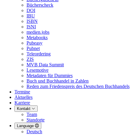
Bücherscheck
DOI
IBU
ISBN
ISNI
medien.jobs
Metabooks
Pubeasy
Pubnet
Teleordering
ZIS
MVB Data Summit
Lesemotive
Metadaten für Dummies
Buch und Buchhandel in Zahlen
Reden zum Friedenspreis des Deutschen Buchhandels
Termine
Aktuelles
Karriere
Kontakt
Team
Standorte
Language
Deutsch