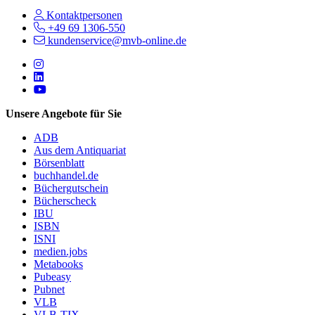
Kontaktpersonen
+49 69 1306-550
kundenservice@mvb-online.de
Follow us on https://www.instagram.com/lifeatmvb/
Follow us on https://www.linkedin.com/company/mvbbooks
Follow us on https://www.youtube.com/@mvbbooks
Unsere Angebote für Sie
ADB
Aus dem Antiquariat
Börsenblatt
buchhandel.de
Büchergutschein
Bücherscheck
IBU
ISBN
ISNI
medien.jobs
Metabooks
Pubeasy
Pubnet
VLB
VLB-TIX