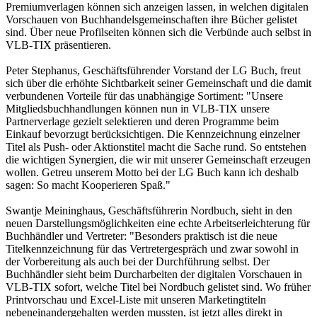
Premiumverlagen können sich anzeigen lassen, in welchen digitalen
Vorschauen von Buchhandelsgemeinschaften ihre Bücher gelistet
sind. Über neue Profilseiten können sich die Verbünde auch selbst in
VLB-TIX präsentieren.
Peter Stephanus, Geschäftsführender Vorstand der LG Buch, freut
sich über die erhöhte Sichtbarkeit seiner Gemeinschaft und die damit
verbundenen Vorteile für das unabhängige Sortiment: "Unsere
Mitgliedsbuchhandlungen können nun in VLB-TIX unsere
Partnerverlage gezielt selektieren und deren Programme beim
Einkauf bevorzugt berücksichtigen. Die Kennzeichnung einzelner
Titel als Push- oder Aktionstitel macht die Sache rund. So entstehen
die wichtigen Synergien, die wir mit unserer Gemeinschaft erzeugen
wollen. Getreu unserem Motto bei der LG Buch kann ich deshalb
sagen: So macht Kooperieren Spaß."
Swantje Meininghaus, Geschäftsführerin Nordbuch, sieht in den
neuen Darstellungsmöglichkeiten eine echte Arbeitserleichterung für
Buchhändler und Vertreter: "Besonders praktisch ist die neue
Titelkennzeichnung für das Vertretergespräch und zwar sowohl in
der Vorbereitung als auch bei der Durchführung selbst. Der
Buchhändler sieht beim Durcharbeiten der digitalen Vorschauen in
VLB-TIX sofort, welche Titel bei Nordbuch gelistet sind. Wo früher
Printvorschau und Excel-Liste mit unseren Marketingtiteln
nebeneinandergehalten werden mussten, ist jetzt alles direkt in