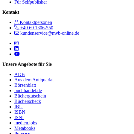
Für Selfpublisher
Kontakt
Kontaktpersonen
+49 69 1306-550
kundenservice@mvb-online.de
Follow us on https://www.instagram.com/lifeatmvb/
Follow us on https://www.linkedin.com/company/mvbbooks
Follow us on https://www.youtube.com/@mvbbooks
Unsere Angebote für Sie
ADB
Aus dem Antiquariat
Börsenblatt
buchhandel.de
Büchergutschein
Bücherscheck
IBU
ISBN
ISNI
medien.jobs
Metabooks
Pubeasy