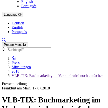
English
Português
Language
Deutsch
English
Português
Presse-Menü
Suche
Zur Startseite
Presse
Mitteilungen
2018
VLB-TIX: Buchmarketing im Verbund wird noch einfacher
Pressemitteilung
Frankfurt am Main
,
17.07.2018
VLB-TIX: Buchmarketing im