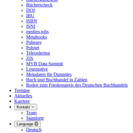
Bücherscheck
DOI
IBU
ISBN
ISNI
medien.jobs
Metabooks
Pubeasy
Pubnet
Teleordering
ZIS
MVB Data Summit
Lesemotive
Metadaten für Dummies
Buch und Buchhandel in Zahlen
Reden zum Friedenspreis des Deutschen Buchhandels
Termine
Aktuelles
Karriere
Kontakt
Team
Standorte
Language
Deutsch