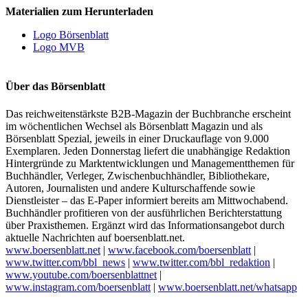
Materialien zum Herunterladen
Logo Börsenblatt
Logo MVB
Über das Börsenblatt
Das reichweitenstärkste B2B-Magazin der Buchbranche erscheint
im wöchentlichen Wechsel als Börsenblatt Magazin und als
Börsenblatt Spezial, jeweils in einer Druckauflage von 9.000
Exemplaren. Jeden Donnerstag liefert die unabhängige Redaktion
Hintergründe zu Marktentwicklungen und Managementthemen für
Buchhändler, Verleger, Zwischenbuchhändler, Bibliothekare,
Autoren, Journalisten und andere Kulturschaffende sowie
Dienstleister – das E-Paper informiert bereits am Mittwochabend.
Buchhändler profitieren von der ausführlichen Berichterstattung
über Praxisthemen. Ergänzt wird das Informationsangebot durch
aktuelle Nachrichten auf boersenblatt.net.
www.boersenblatt.net
|
www.facebook.com/boersenblatt
|
www.twitter.com/bbl_news
|
www.twitter.com/bbl_redaktion
|
www.youtube.com/boersenblattnet
|
www.instagram.com/boersenblatt
|
www.boersenblatt.net/whatsapp