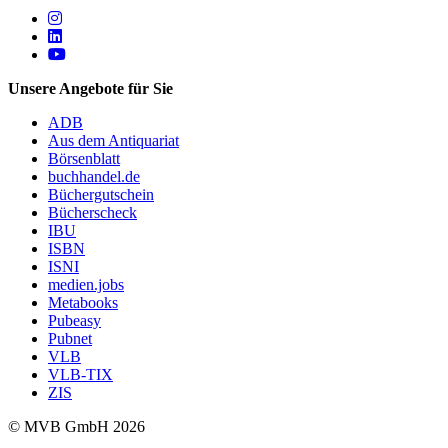
Follow us on https://www.instagram.com/lifeatmvb/
Follow us on https://www.linkedin.com/company/mvbbooks
Follow us on https://www.youtube.com/@mvbbooks
Unsere Angebote für Sie
ADB
Aus dem Antiquariat
Börsenblatt
buchhandel.de
Büchergutschein
Bücherscheck
IBU
ISBN
ISNI
medien.jobs
Metabooks
Pubeasy
Pubnet
VLB
VLB-TIX
ZIS
© MVB GmbH 2026