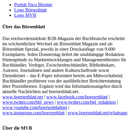
Porträt Nico Bleutge
Logo Börsenblatt
Logo MVB
Über das Börsenblatt
Das reichweitenstärkste B2B-Magazin der Buchbranche erscheint
im wöchentlichen Wechsel als Börsenblatt Magazin und als
Börsenblatt Spezial, jeweils in einer Druckauflage von 9.000
Exemplaren. Jeden Donnerstag liefert die unabhängige Redaktion
Hintergründe zu Marktentwicklungen und Managementthemen für
Buchhändler, Verleger, Zwischenbuchhändler, Bibliothekare,
Autoren, Journalisten und andere Kulturschaffende sowie
Dienstleister – das E-Paper informiert bereits am Mittwochabend.
Buchhändler profitieren von der ausführlichen Berichterstattung
über Praxisthemen. Ergänzt wird das Informationsangebot durch
aktuelle Nachrichten auf boersenblatt.net.
www.boersenblatt.net
|
www.facebook.com/boersenblatt
|
www.twitter.com/bbl_news
|
www.twitter.com/bbl_redaktion
|
www.youtube.com/boersenblattnet
|
www.instagram.com/boersenblatt
|
www.boersenblatt.net/whatsapp
Über die MVB