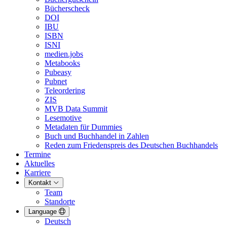
Bücherscheck
DOI
IBU
ISBN
ISNI
medien.jobs
Metabooks
Pubeasy
Pubnet
Teleordering
ZIS
MVB Data Summit
Lesemotive
Metadaten für Dummies
Buch und Buchhandel in Zahlen
Reden zum Friedenspreis des Deutschen Buchhandels
Termine
Aktuelles
Karriere
Kontakt
Team
Standorte
Language
Deutsch