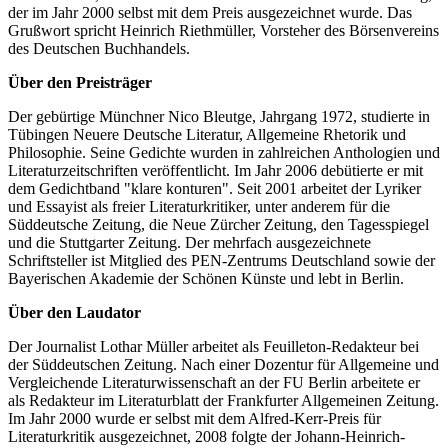
der im Jahr 2000 selbst mit dem Preis ausgezeichnet wurde. Das
Grußwort spricht Heinrich Riethmüller, Vorsteher des Börsenvereins
des Deutschen Buchhandels.
Über den Preisträger
Der gebürtige Münchner Nico Bleutge, Jahrgang 1972, studierte in
Tübingen Neuere Deutsche Literatur, Allgemeine Rhetorik und
Philosophie. Seine Gedichte wurden in zahlreichen Anthologien und
Literaturzeitschriften veröffentlicht. Im Jahr 2006 debütierte er mit
dem Gedichtband "klare konturen". Seit 2001 arbeitet der Lyriker
und Essayist als freier Literaturkritiker, unter anderem für die
Süddeutsche Zeitung, die Neue Zürcher Zeitung, den Tagesspiegel
und die Stuttgarter Zeitung. Der mehrfach ausgezeichnete
Schriftsteller ist Mitglied des PEN-Zentrums Deutschland sowie der
Bayerischen Akademie der Schönen Künste und lebt in Berlin.
Über den Laudator
Der Journalist Lothar Müller arbeitet als Feuilleton-Redakteur bei
der Süddeutschen Zeitung. Nach einer Dozentur für Allgemeine und
Vergleichende Literaturwissenschaft an der FU Berlin arbeitete er
als Redakteur im Literaturblatt der Frankfurter Allgemeinen Zeitung.
Im Jahr 2000 wurde er selbst mit dem Alfred-Kerr-Preis für
Literaturkritik ausgezeichnet, 2008 folgte der Johann-Heinrich-