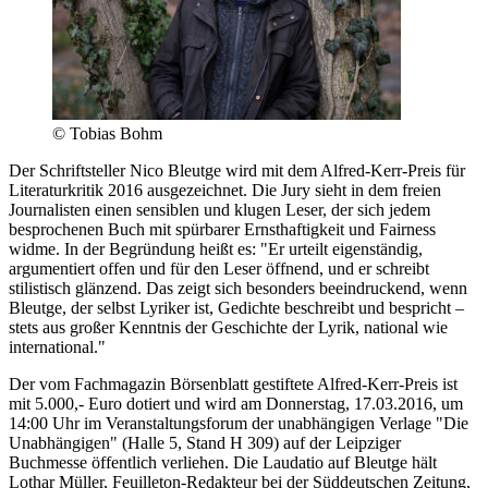
© Tobias Bohm
Der Schriftsteller Nico Bleutge wird mit dem Alfred-Kerr-Preis für
Literaturkritik 2016 ausgezeichnet. Die Jury sieht in dem freien
Journalisten einen sensiblen und klugen Leser, der sich jedem
besprochenen Buch mit spürbarer Ernsthaftigkeit und Fairness
widme. In der Begründung heißt es: "Er urteilt eigenständig,
argumentiert offen und für den Leser öffnend, und er schreibt
stilistisch glänzend. Das zeigt sich besonders beeindruckend, wenn
Bleutge, der selbst Lyriker ist, Gedichte beschreibt und bespricht –
stets aus großer Kenntnis der Geschichte der Lyrik, national wie
international."
Der vom Fachmagazin Börsenblatt gestiftete Alfred-Kerr-Preis ist
mit 5.000,- Euro dotiert und wird am Donnerstag, 17.03.2016, um
14:00 Uhr im Veranstaltungsforum der unabhängigen Verlage "Die
Unabhängigen" (Halle 5, Stand H 309) auf der Leipziger
Buchmesse öffentlich verliehen. Die Laudatio auf Bleutge hält
Lothar Müller, Feuilleton-Redakteur bei der Süddeutschen Zeitung,