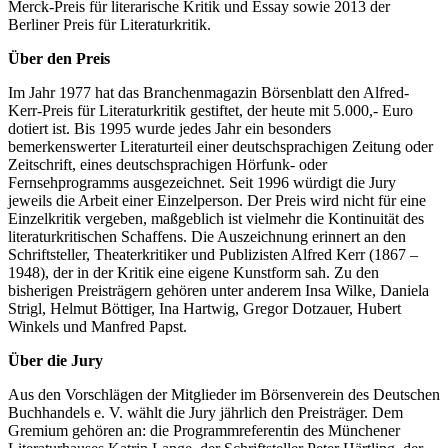
Merck-Preis für literarische Kritik und Essay sowie 2013 der
Berliner Preis für Literaturkritik.
Über den Preis
Im Jahr 1977 hat das Branchenmagazin Börsenblatt den Alfred-
Kerr-Preis für Literaturkritik gestiftet, der heute mit 5.000,- Euro
dotiert ist. Bis 1995 wurde jedes Jahr ein besonders
bemerkenswerter Literaturteil einer deutschsprachigen Zeitung oder
Zeitschrift, eines deutschsprachigen Hörfunk- oder
Fernsehprogramms ausgezeichnet. Seit 1996 würdigt die Jury
jeweils die Arbeit einer Einzelperson. Der Preis wird nicht für eine
Einzelkritik vergeben, maßgeblich ist vielmehr die Kontinuität des
literaturkritischen Schaffens. Die Auszeichnung erinnert an den
Schriftsteller, Theaterkritiker und Publizisten Alfred Kerr (1867 –
1948), der in der Kritik eine eigene Kunstform sah. Zu den
bisherigen Preisträgern gehören unter anderem Insa Wilke, Daniela
Strigl, Helmut Böttiger, Ina Hartwig, Gregor Dotzauer, Hubert
Winkels und Manfred Papst.
Über die Jury
Aus den Vorschlägen der Mitglieder im Börsenverein des Deutschen
Buchhandels e. V. wählt die Jury jährlich den Preisträger. Dem
Gremium gehören an: die Programmreferentin des Münchener