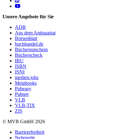
Follow us on https://www.linkedin.com/company/mvbbooks
Follow us on https://www.youtube.com/@mvbbooks
Unsere Angebote für Sie
ADB
Aus dem Antiquariat
Börsenblatt
buchhandel.de
Büchergutschein
Bücherscheck
IBU
ISBN
ISNI
medien.jobs
Metabooks
Pubeasy
Pubnet
VLB
VLB-TIX
ZIS
© MVB GmbH 2026
Barrierefreiheit
Netiquette