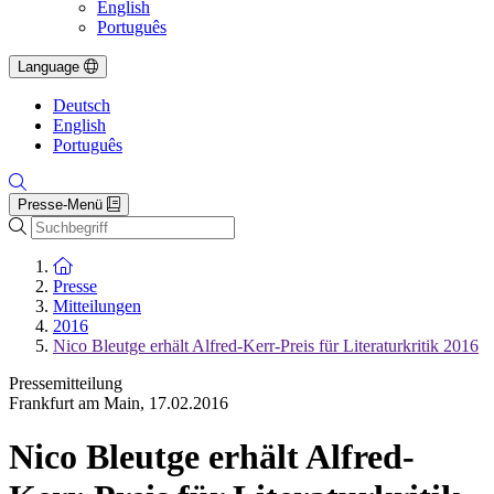
English
Português
Language
Deutsch
English
Português
Presse-Menü
Suche
Zur Startseite
Presse
Mitteilungen
2016
Nico Bleutge erhält Alfred-Kerr-Preis für Literaturkritik 2016
Pressemitteilung
Frankfurt am Main
,
17.02.2016
Nico Bleutge erhält Alfred-