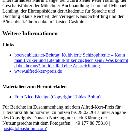
Literaturhauses Katrin Lange, der Schriftsteller Peter Härtling, der
Geschäftsführer der Münchner Buchhandlung Lehmkuhl Michael
Lemling, der Ehrenpräsident der Akademie für Sprache und
Dichtung Klaus Reichert, der Verleger Klaus Schöffling und der
Börsenblatt-Chefredakteur Torsten Casimir.
Weitere Informationen
Links
boersenblatt.net-Beitrag: Kultivierte Schizophrenie – Kann
man Lyriker und Literaturkritiker zugleich sein? Was kommt
dabei heraus? Im Idealfall eine Auszeichnung.
www.alfred-kerr-preis.de
Materialien zum Herunterladen
Foto Nico Bleutge (Copyright: Tobias Bohm)
Für Berichte im Zusammenhang mit dem Alfred-Kerr-Preis für
Literaturkritik honorarfrei zu nutzen bis 28.02.2017 unter Angabe
des Copyrights. Danach Nutzung nur nach Klärung der
Nutzungsrechte mit dem Fotografen: +49 177 88 75310 |
post@tobiasbohm.com
)