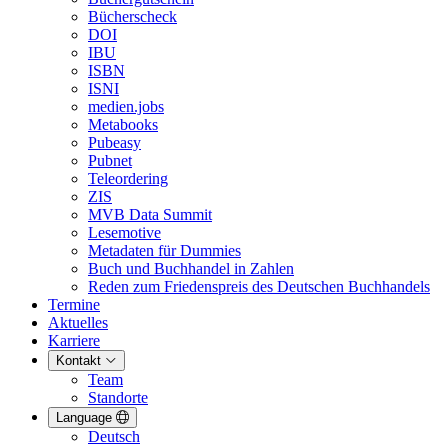
Bücherscheck
DOI
IBU
ISBN
ISNI
medien.jobs
Metabooks
Pubeasy
Pubnet
Teleordering
ZIS
MVB Data Summit
Lesemotive
Metadaten für Dummies
Buch und Buchhandel in Zahlen
Reden zum Friedenspreis des Deutschen Buchhandels
Termine
Aktuelles
Karriere
Kontakt
Team
Standorte
Language
Deutsch