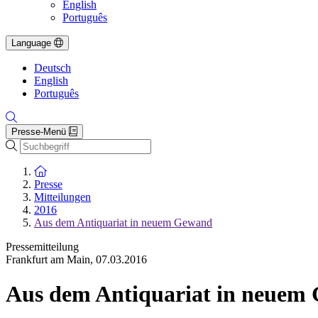
English
Português
Language
Deutsch
English
Português
Presse-Menü
Suche
Zur Startseite
Presse
Mitteilungen
2016
Aus dem Antiquariat in neuem Gewand
Pressemitteilung
Frankfurt am Main
,
07.03.2016
Aus dem Antiquariat in neuem