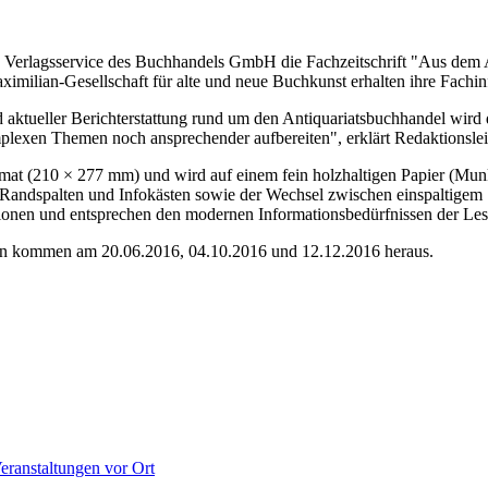
Verlagsservice des Buchhandels GmbH die Fachzeitschrift "Aus dem An
imilian-Gesellschaft für alte und neue Buchkunst erhalten ihre Fachi
ktueller Berichterstattung rund um den Antiquariatsbuchhandel wird du
lexen Themen noch ansprechender aufbereiten", erklärt Redaktionsleite
 Format (210 × 277 mm) und wird auf einem fein holzhaltigen Papier (M
 Randspalten und Infokästen sowie der Wechsel zwischen einspaltigem S
tionen und entsprechen den modernen Informationsbedürfnissen der Les
ben kommen am 20.06.2016, 04.10.2016 und 12.12.2016 heraus.
eranstaltungen vor Ort