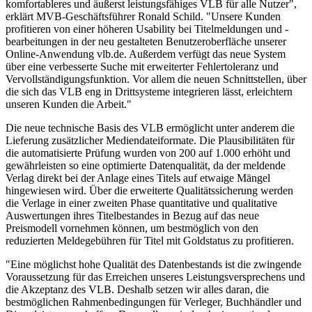
komfortableres und äußerst leistungsfähiges VLB für alle Nutzer",
erklärt MVB-Geschäftsführer Ronald Schild. "Unsere Kunden
profitieren von einer höheren Usability bei Titelmeldungen und -
bearbeitungen in der neu gestalteten Benutzeroberfläche unserer
Online-Anwendung vlb.de. Außerdem verfügt das neue System
über eine verbesserte Suche mit erweiterter Fehlertoleranz und
Vervollständigungsfunktion. Vor allem die neuen Schnittstellen, über
die sich das VLB eng in Drittsysteme integrieren lässt, erleichtern
unseren Kunden die Arbeit."
Die neue technische Basis des VLB ermöglicht unter anderem die
Lieferung zusätzlicher Mediendateiformate. Die Plausibilitäten für
die automatisierte Prüfung wurden von 200 auf 1.000 erhöht und
gewährleisten so eine optimierte Datenqualität, da der meldende
Verlag direkt bei der Anlage eines Titels auf etwaige Mängel
hingewiesen wird. Über die erweiterte Qualitätssicherung werden
die Verlage in einer zweiten Phase quantitative und qualitative
Auswertungen ihres Titelbestandes in Bezug auf das neue
Preismodell vornehmen können, um bestmöglich von den
reduzierten Meldegebühren für Titel mit Goldstatus zu profitieren.
"Eine möglichst hohe Qualität des Datenbestands ist die zwingende
Voraussetzung für das Erreichen unseres Leistungsversprechens und
die Akzeptanz des VLB. Deshalb setzen wir alles daran, die
bestmöglichen Rahmenbedingungen für Verleger, Buchhändler und