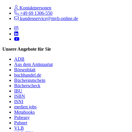
Kontaktpersonen
+49 69 1306-550
kundenservice@mvb-online.de
Follow us on https://www.instagram.com/lifeatmvb/
Follow us on https://www.linkedin.com/company/mvbbooks
Follow us on https://www.youtube.com/@mvbbooks
Unsere Angebote für Sie
ADB
Aus dem Antiquariat
Börsenblatt
buchhandel.de
Büchergutschein
Bücherscheck
IBU
ISBN
ISNI
medien.jobs
Metabooks
Pubeasy
Pubnet
VLB