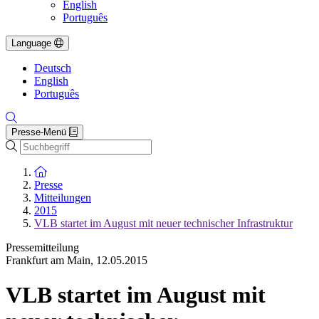
English
Português
Language
Deutsch
English
Português
Presse-Menü
Suche
Zur Startseite
Presse
Mitteilungen
2015
VLB startet im August mit neuer technischer Infrastruktur
Pressemitteilung
Frankfurt am Main
,
12.05.2015
VLB startet im August mit