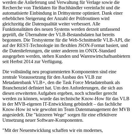
werden die Anlieferung und Verwaltung für Verlage sowie die
Recherche von Titeldaten für Buchhändler vereinfacht und die
automatisierte Einbindung in Drittsysteme optimiert. Dank einer
erheblichen Steigerung der Anzahl der Prüfroutinen wird
gleichzeitig die Datenqualität weiter verbessert. Alle
Funktionalitäten des neuen Systems werden derzeit umfassend
geprüft, die Übernahme der VLB-Bestandsdaten hat bereits
begonnen. Die Testsysteme für die Web-Schnittstelle VLB-API, die
auf der REST-Technologie im flexiblen JSON-Format basiert, und
die Datenlieferungen, die unter anderem im ONIX-Standard
ausgegeben werden, stehen Kunden und Warenwirtschaftsanbietern
seit Herbst 2014 zur Verfügung.
Die vollständig neu programmierten Komponenten sind eine
zentrale Voraussetzung für den Ausbau des VLB zur
Metadatenbank VLB+, den die Task Force Metadatenbank als
Branchenziel definiert hat. Um den Anforderungen, die sich aus
diesen erweiterten Aufgaben ergeben, noch schneller gerecht
werden zu können, wurde das technische Know-How für das VLB
in der MVB-eigenen IT-Entwicklung gebündelt – das fachliche
Know-How ist wie gewohnt im Team Datenmanagement der MVB
angesiedelt. Die "kürzeren Wege" sorgen für eine effektivere
Umsetzung neuer Software-Komponenten.
"Mit der Neuentwicklung schaffen wir ein modernes,