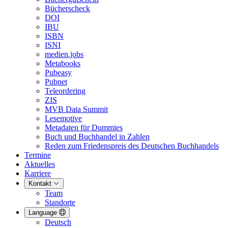
Bücherscheck
DOI
IBU
ISBN
ISNI
medien.jobs
Metabooks
Pubeasy
Pubnet
Teleordering
ZIS
MVB Data Summit
Lesemotive
Metadaten für Dummies
Buch und Buchhandel in Zahlen
Reden zum Friedenspreis des Deutschen Buchhandels
Termine
Aktuelles
Karriere
Kontakt
Team
Standorte
Language
Deutsch