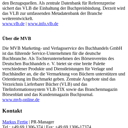
den Bezugsquellen. Als zentrale Datenbank für Referenzpreise
sichert das VLB die Einhaltung der Buchpreisbindung. Derzeit wird
das VLB zur umfassenden Metadatenbank der Branche
weiterentwickelt.
www.vlb.de
|
www.info.vlb.de
Über die MVB
Die MVB Marketing- und Verlagsservice des Buchhandels GmbH
ist das führende Service-Unternehmen für die deutsche
Buchbranche. Als Tochterunternehmen des Börsenvereins des
Deutschen Buchhandels e. V. bietet sie eine breite Palette
verschiedener Produkte und Dienstleistungen für Verlage und
Buchhändler an, die die Vermarktung von Büchern unterstützen und
Orientierung im Buchmarkt geben. Zentrale Angebote sind das
Verzeichnis Lieferbarer Bücher (VLB) und das
Titelinformationssystem VLB-TIX sowie das Branchenmagazin
Börsenblatt und das Kundenmagazin Buchjournal.
www.mvb-online.de
Kontakt
Markus Fertig
| PR-Manager
Tel.: +49 69 1306-374 | Fax: +49 69 1306-17374