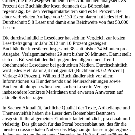
GmbH, die die Lesegewohnheiten der Abonnenten analysiert. 88
Prozent der Buchhändler lesen demnach das Börsenblatt
regelmäßig, bei den Verlagsmitarbeitern sind es 91 Prozent. Bei
einer verbreiteten Auflage von 9.130 Exemplaren hat jedes Heft im
Durchschnitt 5,8 Leser und damit eine Reichweite von fast 53.000
Lesern.
Die durchschnittliche Lesedauer hat sich im Vergleich zur letzten
Leserbefragung im Jahr 2012 um 10 Prozent gesteigert:
Buchhändler investieren insgesamt 38 statt bisher 34 Minuten pro
Ausgabe, Verlagsmitarbeiter 29 statt bisher 26 Minuten. Damit stellt
sich das Börsenblatt deutlich gegen den allgemeinen Trend
abnehmender Lesedauer bei gedruckten Medien. Durchschnittlich
wird jedes Heft dafür 2,4 mal genutzt (Buchhandel: 62 Prozent |
Verlage 40 Prozent). Während Buchhändler sich vor allem
Informationen zu Kundentrends und Neuerscheinungen sowie
Buchempfehlungen wünschen, suchen Leser in Verlagen
insbesondere konkrete Marktdaten und erwarten Antworten auf
aktuelle Rechtsfragen.
In Sachen Aktualität, fachliche Qualität der Texte, Artikellänge und
Themenvielfalt haben die Leser dem Börsenblatt Bestnoten
ausgestellt. Ihr allgemeiner Eindruck lautet: nützlich, praxisnah und
vielseitig. Das gilt auch für das Portal boersenblatt.net, das für die
meisten crossmedialen Nutzer das Magazin gut bis sehr gut ergänzt.
Jeder zweite von ihnen nutzt Verweise im Heft auf weiterführende