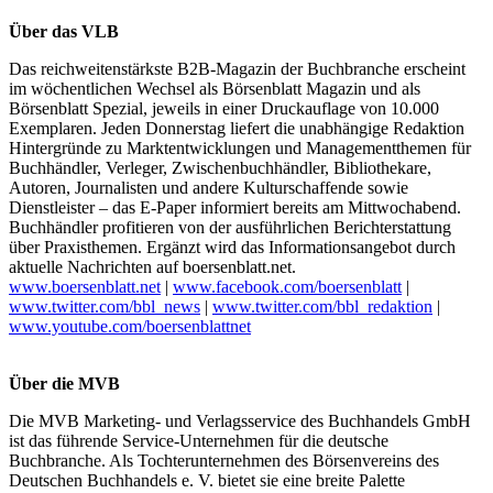
Über das VLB
Das reichweitenstärkste B2B-Magazin der Buchbranche erscheint
im wöchentlichen Wechsel als Börsenblatt Magazin und als
Börsenblatt Spezial, jeweils in einer Druckauflage von 10.000
Exemplaren. Jeden Donnerstag liefert die unabhängige Redaktion
Hintergründe zu Marktentwicklungen und Managementthemen für
Buchhändler, Verleger, Zwischenbuchhändler, Bibliothekare,
Autoren, Journalisten und andere Kulturschaffende sowie
Dienstleister – das E-Paper informiert bereits am Mittwochabend.
Buchhändler profitieren von der ausführlichen Berichterstattung
über Praxisthemen. Ergänzt wird das Informationsangebot durch
aktuelle Nachrichten auf boersenblatt.net.
www.boersenblatt.net
|
www.facebook.com/boersenblatt
|
www.twitter.com/bbl_news
|
www.twitter.com/bbl_redaktion
|
www.youtube.com/boersenblattnet
Über die MVB
Die MVB Marketing- und Verlagsservice des Buchhandels GmbH
ist das führende Service-Unternehmen für die deutsche
Buchbranche. Als Tochterunternehmen des Börsenvereins des
Deutschen Buchhandels e. V. bietet sie eine breite Palette