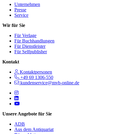
Unternehmen
Presse
Service
Wir für Sie
Für Verlage
Für Buchhandlungen
Für Dienstleister
Für Selfpublisher
Kontakt
Kontaktpersonen
+49 69 1306-550
kundenservice@mvb-online.de
Follow us on https://www.instagram.com/lifeatmvb/
Follow us on https://www.linkedin.com/company/mvbbooks
Follow us on https://www.youtube.com/@mvbbooks
Unsere Angebote für Sie
ADB
Aus dem Antiquariat