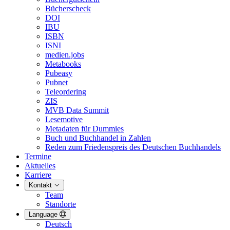
Bücherscheck
DOI
IBU
ISBN
ISNI
medien.jobs
Metabooks
Pubeasy
Pubnet
Teleordering
ZIS
MVB Data Summit
Lesemotive
Metadaten für Dummies
Buch und Buchhandel in Zahlen
Reden zum Friedenspreis des Deutschen Buchhandels
Termine
Aktuelles
Karriere
Kontakt
Team
Standorte
Language
Deutsch