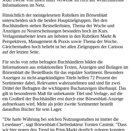
Informationen im Netz.
Hinsichtlich der meistgelesenen Rubriken im Börsenblatt
unterscheiden sich die beiden Hauptzielgruppen. Bei den
Buchhändlern stehen Bestsellerlisten, Thema der Woche und
Anzeigen zu Neuerscheinungen besonders hoch im Kurs.
Verlagsmitarbeiter lesen am liebsten in den Rubriken Markt &
Perspektiven, Management & Praxis sowie Thema der Woche.
Gleichermaßen hoch beliebt ist bei allen Zielgruppen der Cartoon
auf der letzten Seite.
Für sechs von zehn befragten Buchhändlern bilden die
Informationen aus redaktionellen Texten, Anzeigen und Beilagen im
Börsenblatt die Bestellbasis für das reguläre Sortiment. Besonders
Anzeigen zu nicht-angekündigten Titeln helfen 72 Prozent der
Sortimenter dabei, Relevantes wahrzunehmen und sind für zwei
Drittel der Befragten die wichtigsten Buchanzeigen überhaupt. Das
gilt in besonderem Maß für unbekannte Titel und Verlage, auf die
ein Großteil der Buchhändler erst durch eine Börsenblatt-Anzeige
aufmerksam wird. Mehr als jeder zweite Sortimenter bestellt
daraufhin Bücher für sein Lager.
"Die harte Währung bei solchen Nutzungsstudien ist immer die
Lesedauer", sagt Börsenblatt-Chefredakteur Torsten Casimir. "Dass
wir hier gegen den Trend im Print-Markt deutlich zulegen konnten,