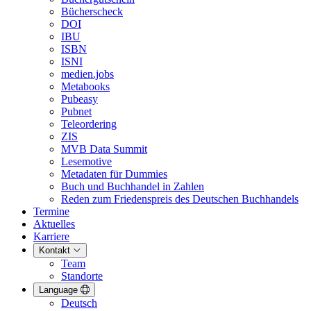
Bücherscheck
DOI
IBU
ISBN
ISNI
medien.jobs
Metabooks
Pubeasy
Pubnet
Teleordering
ZIS
MVB Data Summit
Lesemotive
Metadaten für Dummies
Buch und Buchhandel in Zahlen
Reden zum Friedenspreis des Deutschen Buchhandels
Termine
Aktuelles
Karriere
Kontakt
Team
Standorte
Language
Deutsch