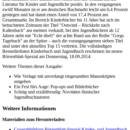
Literatur für Kinder und Jugendliche positiv. In den vergangenen
zwölf Monaten ist er am deutschen Buchmarkt leicht um 0,4 Prozent
gestiegen und hat damit einen Anteil von 17,4 Prozent am
Gesamtmarkt. Im Bereich Kinderbücher bis 11 Jahre hat sich im
betrachteten Zeitraum der Titel "Ostwind – Rückkehr nach
Kaltenbach" am meisten verkauft, bei den Jugendbüchern ab 12
Jahren steht mit "Echt übel!" der achte Band aus der Reihe "Gregs
Tagebuch" an der Spitze – auch die vorangegangenen sieben Titel
sind unter den aktuellen Top 15 vertreten. Die vollständigen
Bestsellerlisten Kinderbuch und Jugendbuch erscheinen im neuen
Börsenblatt-Spezial am Donnerstag, 18.09.2014.
Weitere Themen dieser Ausgabe:
Wie Verlage mit unverlangt eingesandten Manuskripten
umgehen
Ein Fest fürs Auge: Pop-ups und Bilderbücher
Schräg und erzählfreudig: Novitäten finnischer
Jugendbuchautoren
Weitere Informationen
Materialien zum Herunterladen
Coverabbildung Börsenblatt-Spezial Kinder- und Jugendbuch