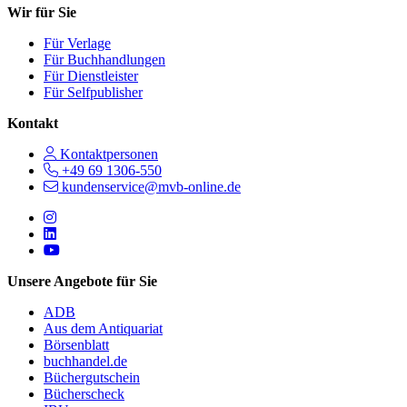
Wir für Sie
Für Verlage
Für Buchhandlungen
Für Dienstleister
Für Selfpublisher
Kontakt
Kontaktpersonen
+49 69 1306-550
kundenservice@mvb-online.de
Follow us on https://www.instagram.com/lifeatmvb/
Follow us on https://www.linkedin.com/company/mvbbooks
Follow us on https://www.youtube.com/@mvbbooks
Unsere Angebote für Sie
ADB
Aus dem Antiquariat
Börsenblatt
buchhandel.de
Büchergutschein
Bücherscheck