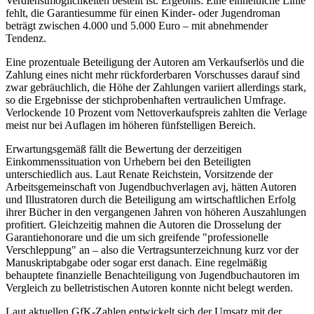
Verdienstmöglichkeiten bestellt ist. Ergebnis: Eine einheitliche Linie
fehlt, die Garantiesumme für einen Kinder- oder Jugendroman
beträgt zwischen 4.000 und 5.000 Euro – mit abnehmender
Tendenz.
Eine prozentuale Beteiligung der Autoren am Verkaufserlös und die
Zahlung eines nicht mehr rückforderbaren Vorschusses darauf sind
zwar gebräuchlich, die Höhe der Zahlungen variiert allerdings stark,
so die Ergebnisse der stichprobenhaften vertraulichen Umfrage.
Verlockende 10 Prozent vom Nettoverkaufspreis zahlten die Verlage
meist nur bei Auflagen im höheren fünfstelligen Bereich.
Erwartungsgemäß fällt die Bewertung der derzeitigen
Einkommenssituation von Urhebern bei den Beteiligten
unterschiedlich aus. Laut Renate Reichstein, Vorsitzende der
Arbeitsgemeinschaft von Jugendbuchverlagen avj, hätten Autoren
und Illustratoren durch die Beteiligung am wirtschaftlichen Erfolg
ihrer Bücher in den vergangenen Jahren von höheren Auszahlungen
profitiert. Gleichzeitig mahnen die Autoren die Drosselung der
Garantiehonorare und die um sich greifende "professionelle
Verschleppung" an – also die Vertragsunterzeichnung kurz vor der
Manuskriptabgabe oder sogar erst danach. Eine regelmäßig
behauptete finanzielle Benachteiligung von Jugendbuchautoren im
Vergleich zu belletristischen Autoren konnte nicht belegt werden.
Laut aktuellen GfK-Zahlen entwickelt sich der Umsatz mit der