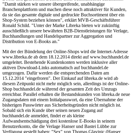
"Damit stärken wir unsere übergreifende, unabhängige
Branchenplattform und machen diese noch attraktiver für Kunden,
da sie das gesamte digitale und gedruckte Buchsortiment über ein
Shop-System beziehen können", erklärt MVB-Geschäftsführer
Ronald Schild. "Unter der Marke Libreka bieten wir zukünftig
ausschließlich unsere bewährten B2B-Dienstleistungen für Verlage,
Buchhandlungen und Handelspartner zur Aggregation und
Distribution von E-Books an."
Mit der der Bündelung der Online-Shops wird die Internet-Adresse
www.libreka.de ab dem 18.12.2014 direkt auf www.buchhandel.de
umgeleitet. Bestehende Kundenkonten werden inklusive aller
aktiven Download-Links automatisch auf buchhandel.de
umgezogen. Dafür werden die entsprechenden Daten am
15.12.2014 "eingefroren". Der Einkauf auf libreka.de wird ab
diesem Zeitpunkt nicht mehr möglich sein, allerdings ist der Online-
Shop buchhandel.de während der gesamten Zeit des Umzugs
erreichbar. Parallel erhalten die Bestandskunden von libreka.de neue
Zugangsdaten mit einem Initialpasswort, da eine Übernahme der
bisherigen Passwörter aus Sicherheitsgründen nicht möglich ist.
Sobald sich ein Kunde über seinen neuen Zugang auf
buchhandel.de anmeldet, findet er als kleine
Aufwandsentschädigung drei kostenlose E-Books in seinem
Benutzerkonto, die die Verlage Hanser und Bastei Lübbe zur
Verfügung gestellt haben: "Sex" von Thomas Glavinic (Hanser