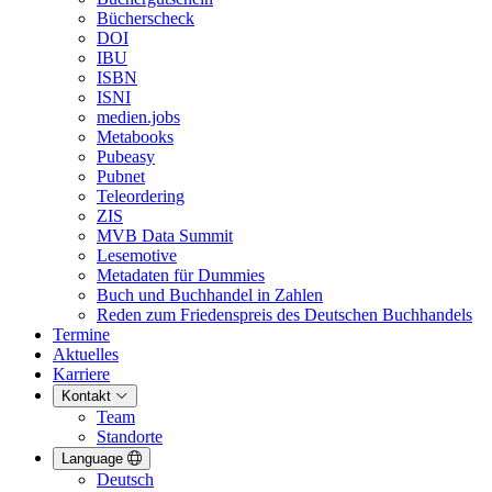
Bücherscheck
DOI
IBU
ISBN
ISNI
medien.jobs
Metabooks
Pubeasy
Pubnet
Teleordering
ZIS
MVB Data Summit
Lesemotive
Metadaten für Dummies
Buch und Buchhandel in Zahlen
Reden zum Friedenspreis des Deutschen Buchhandels
Termine
Aktuelles
Karriere
Kontakt
Team
Standorte
Language
Deutsch