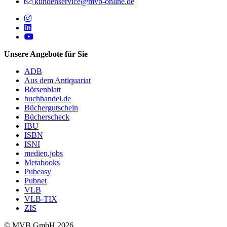
kundenservice@mvb-online.de
Follow us on https://www.instagram.com/lifeatmvb/
Follow us on https://www.linkedin.com/company/mvbbooks
Follow us on https://www.youtube.com/@mvbbooks
Unsere Angebote für Sie
ADB
Aus dem Antiquariat
Börsenblatt
buchhandel.de
Büchergutschein
Bücherscheck
IBU
ISBN
ISNI
medien.jobs
Metabooks
Pubeasy
Pubnet
VLB
VLB-TIX
ZIS
© MVB GmbH 2026