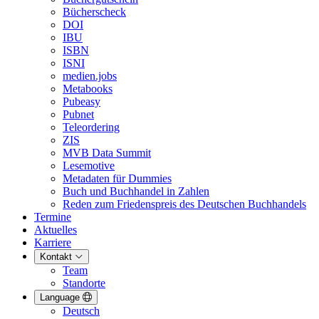
Bücherscheck
DOI
IBU
ISBN
ISNI
medien.jobs
Metabooks
Pubeasy
Pubnet
Teleordering
ZIS
MVB Data Summit
Lesemotive
Metadaten für Dummies
Buch und Buchhandel in Zahlen
Reden zum Friedenspreis des Deutschen Buchhandels
Termine
Aktuelles
Karriere
Kontakt
Team
Standorte
Language
Deutsch