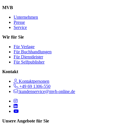
MVB
Unternehmen
Presse
Service
Wir für Sie
Für Verlage
Für Buchhandlungen
Für Dienstleister
Für Selfpublisher
Kontakt
Kontaktpersonen
+49 69 1306-550
kundenservice@mvb-online.de
Follow us on https://www.instagram.com/lifeatmvb/
Follow us on https://www.linkedin.com/company/mvbbooks
Follow us on https://www.youtube.com/@mvbbooks
Unsere Angebote für Sie