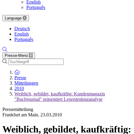
English
Português
Language
Deutsch
English
Português
Presse-Menü
Suche
Zur Startseite
Presse
Mitteilungen
2010
Weiblich, gebildet, kaufkräftig: Kundenmagazin
"Buchjournal" präsentiert Leserstrukturanalyse
Pressemitteilung
Frankfurt am Main
,
23.03.2010
Weiblich, gebildet, kaufkräftig: