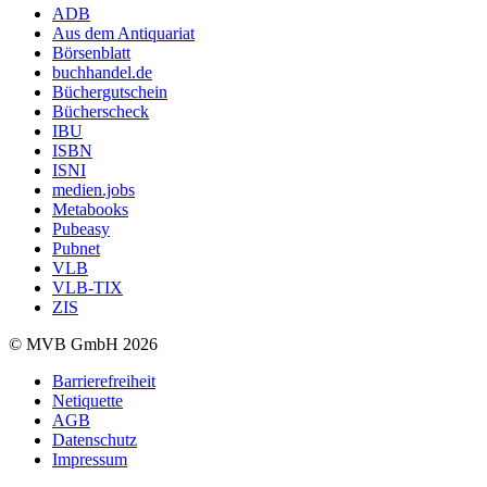
ADB
Aus dem Antiquariat
Börsenblatt
buchhandel.de
Büchergutschein
Bücherscheck
IBU
ISBN
ISNI
medien.jobs
Metabooks
Pubeasy
Pubnet
VLB
VLB-TIX
ZIS
© MVB GmbH 2026
Barrierefreiheit
Netiquette
AGB
Datenschutz
Impressum