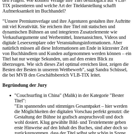
den Fragen: Wie können Verlage ihre Titel bestmöglich auf VLB-
TIX präsentieren und welche Art der Titeldarstellung schafft
Aufmerksamkeit im Buchhandel?
"Unsere Premiumverlage und ihre Agenturen gestalten ihre Auftritte
mit viel Kreativität. Sie reichern ihre Titel mit statischen und
dynamischen Bühnen an und integrieren Zusatzelemente wie
Verkaufsargumente und Werbemittel, Innenansichten, Videos und
digitale Leseexemplare oder Veranstaltungsinformationen. Aber
natürlich müssen all diese Informationen am Ende in kürzester Zeit
von Buchhändlern und Kunden aufgenommen werden können – ein
Titel hat nur wenige Sekunden, um auf den ersten Blick zu
überzeugen. Wie sich dieses Ziel optimal erreichen lässt, zeigen die
Besten der Besten in unserem Wettbewerb", sagt Sandra Schüssel,
die bei MVB den Geschäftsbereich VLB-TIX leitet.
Begründung der Jury
"Couchsurfing in China" (Malik) in der Kategorie "Bester
Titel":
"Ein spannendes und stimmiges Gesamtpaket – hier werden
die Möglichkeiten der digitalen Vorschau perfekt genutzt: die
Gestaltung der Bühne ist grafisch anspruchsvoll und doch
wohl dosiert. Klug gewählte Bild- und Textelemente geben
erste Hinweise auf den Inhalt des Buches, sind aber doch so
zurückgenommen, dass der Titel selbst sehr schön in Szene