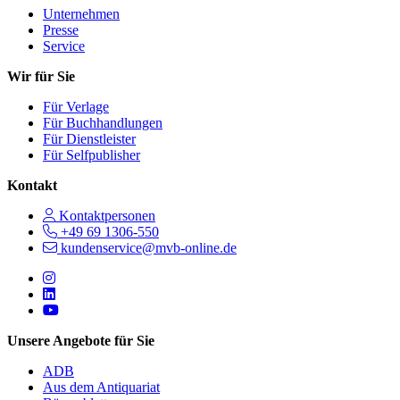
Unternehmen
Presse
Service
Wir für Sie
Für Verlage
Für Buchhandlungen
Für Dienstleister
Für Selfpublisher
Kontakt
Kontaktpersonen
+49 69 1306-550
kundenservice@mvb-online.de
Follow us on https://www.instagram.com/lifeatmvb/
Follow us on https://www.linkedin.com/company/mvbbooks
Follow us on https://www.youtube.com/@mvbbooks
Unsere Angebote für Sie
ADB
Aus dem Antiquariat