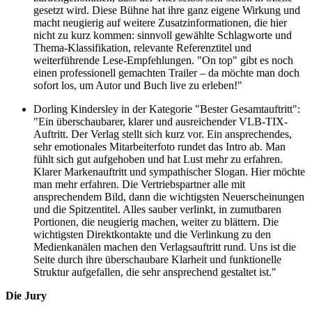
gesetzt wird. Diese Bühne hat ihre ganz eigene Wirkung und
macht neugierig auf weitere Zusatzinformationen, die hier
nicht zu kurz kommen: sinnvoll gewählte Schlagworte und
Thema-Klassifikation, relevante Referenztitel und
weiterführende Lese-Empfehlungen. "On top" gibt es noch
einen professionell gemachten Trailer – da möchte man doch
sofort los, um Autor und Buch live zu erleben!"
Dorling Kindersley in der Kategorie "Bester Gesamtauftritt":
"Ein überschaubarer, klarer und ausreichender VLB-TIX-
Auftritt. Der Verlag stellt sich kurz vor. Ein ansprechendes,
sehr emotionales Mitarbeiterfoto rundet das Intro ab. Man
fühlt sich gut aufgehoben und hat Lust mehr zu erfahren.
Klarer Markenauftritt und sympathischer Slogan. Hier möchte
man mehr erfahren. Die Vertriebspartner alle mit
ansprechendem Bild, dann die wichtigsten Neuerscheinungen
und die Spitzentitel. Alles sauber verlinkt, in zumutbaren
Portionen, die neugierig machen, weiter zu blättern. Die
wichtigsten Direktkontakte und die Verlinkung zu den
Medienkanälen machen den Verlagsauftritt rund. Uns ist die
Seite durch ihre überschaubare Klarheit und funktionelle
Struktur aufgefallen, die sehr ansprechend gestaltet ist."
Die Jury