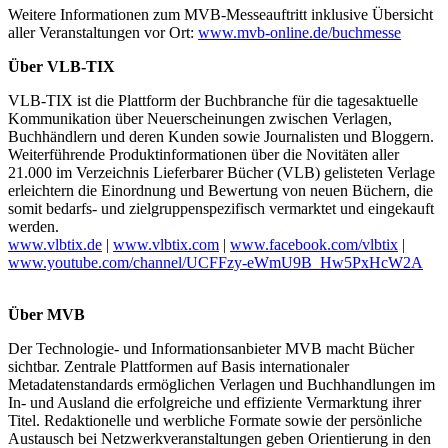
Weitere Informationen zum MVB-Messeauftritt inklusive Übersicht
aller Veranstaltungen vor Ort:
www.mvb-online.de/buchmesse
Über VLB-TIX
VLB-TIX ist die Plattform der Buchbranche für die tagesaktuelle
Kommunikation über Neuerscheinungen zwischen Verlagen,
Buchhändlern und deren Kunden sowie Journalisten und Bloggern.
Weiterführende Produktinformationen über die Novitäten aller
21.000 im Verzeichnis Lieferbarer Bücher (VLB) gelisteten Verlage
erleichtern die Einordnung und Bewertung von neuen Büchern, die
somit bedarfs- und zielgruppenspezifisch vermarktet und eingekauft
werden.
www.vlbtix.de
|
www.vlbtix.com
|
www.facebook.com/vlbtix
|
www.youtube.com/channel/UCFFzy-eWmU9B_Hw5PxHcW2A
Über MVB
Der Technologie- und Informationsanbieter MVB macht Bücher
sichtbar. Zentrale Plattformen auf Basis internationaler
Metadatenstandards ermöglichen Verlagen und Buchhandlungen im
In- und Ausland die erfolgreiche und effiziente Vermarktung ihrer
Titel. Redaktionelle und werbliche Formate sowie der persönliche
Austausch bei Netzwerkveranstaltungen geben Orientierung in den