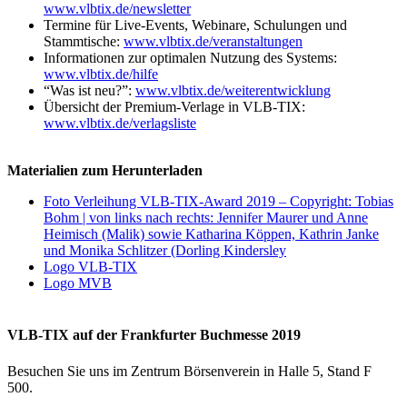
www.vlbtix.de/newsletter
Termine für Live-Events, Webinare, Schulungen und
Stammtische:
www.vlbtix.de/veranstaltungen
Informationen zur optimalen Nutzung des Systems:
www.vlbtix.de/hilfe
“Was ist neu?”:
www.vlbtix.de/weiterentwicklung
Übersicht der Premium-Verlage in VLB-TIX:
www.vlbtix.de/verlagsliste
Materialien zum Herunterladen
Foto Verleihung VLB-TIX-Award 2019 – Copyright: Tobias
Bohm | von links nach rechts: Jennifer Maurer und Anne
Heimisch (Malik) sowie Katharina Köppen, Kathrin Janke
und Monika Schlitzer (Dorling Kindersley
Logo VLB-TIX
Logo MVB
VLB-TIX auf der Frankfurter Buchmesse 2019
Besuchen Sie uns im Zentrum Börsenverein in Halle 5, Stand F
500.