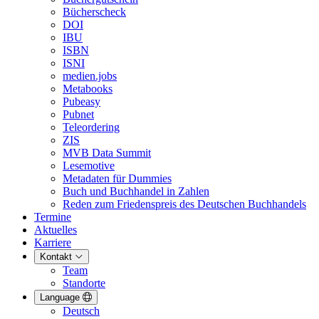
Bücherscheck
DOI
IBU
ISBN
ISNI
medien.jobs
Metabooks
Pubeasy
Pubnet
Teleordering
ZIS
MVB Data Summit
Lesemotive
Metadaten für Dummies
Buch und Buchhandel in Zahlen
Reden zum Friedenspreis des Deutschen Buchhandels
Termine
Aktuelles
Karriere
Kontakt
Team
Standorte
Language
Deutsch