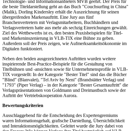
Technologie- und Informationsanbieters MVB geehrt. Der Preis für
die beste Titeldarstellung geht an das Buch "Couchsurfing in China"
(Malik), Dorling Kindersley erhält die Auszeichnung für seinen
übergreifenden Markenauftritt. Eine Jury aus fünf
Branchenvertretern mit Verlagsmitarbeitern, Buchhändlern und
Verlagsvertretern hatte aus mehr als sechzig Einreichungen gewählt.
Ziel des Wettbewerbs ist es, den besten Praxisbeispielen für Titel-
und Markeninszenierung in VLB-TIX eine Bühne zu geben.
Außerdem soll der Preis zeigen, wie Aufmerksamkeitsökonomie im
Digitalen funktioniert.
Neben den beiden ausgezeichneten Auftritten wurden weitere
inspirierende Best-Practice-Beispiele für die Gestaltung von
Titelbühnen und -ansichten sowie für Unternehmensprofile in VLB-
TIX vorgestellt: In der Kategorie "Bester Titel" sind das die Bücher
"Blind" (Blanvalet), "Tel Aviv by Neni" (Brandstätter Verlag) und
"1793" (Piper Verlag) – in der Kategorie "Bester Gesamtauftritt" die
Verlagspräsentationen von Goldmann und Dreimastbuch sowie der
Auftritt der Vertriebskooperation Aurora.
Bewertungskriterien
Ausschlaggebend für die Entscheidung des Expertengremiums
waren Informationsgehalt, grafische Darstellung, Übersichtlichkeit
und Interaktionsmöglichkeiten. Geleitet wurde die Jury dabei von