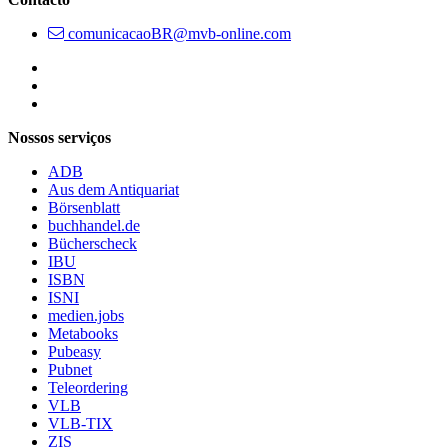
comunicacaoBR@mvb-online.com
Follow us on https://www.instagram.com/lifeatmvb/
Follow us on https://www.linkedin.com/company/mvbbooks
Follow us on https://www.youtube.com/@mvbbooks
Nossos serviços
ADB
Aus dem Antiquariat
Börsenblatt
buchhandel.de
Bücherscheck
IBU
ISBN
ISNI
medien.jobs
Metabooks
Pubeasy
Pubnet
Teleordering
VLB
VLB-TIX
ZIS