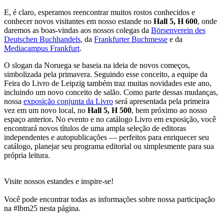
E, é claro, esperamos reencontrar muitos rostos conhecidos e
conhecer novos visitantes em nosso estande no
Hall 5, H 600
, onde
daremos as boas-vindas aos nossos colegas da
Börsenverein des
Deutschen Buchhandels
, da
Frankfurter Buchmesse
e da
Mediacampus Frankfurt
.
O slogan da Noruega se baseia na ideia de novos começos,
simbolizada pela primavera. Seguindo esse conceito, a equipe da
Feira do Livro de Leipzig também traz muitas novidades este ano,
incluindo um novo conceito de salão. Como parte dessas mudanças,
nossa
exposição conjunta da Livro
será apresentada pela primeira
vez em um novo local, no
Hall
5, H 500
, bem próximo ao nosso
espaço anterior
.
No evento e no catálogo Livro em exposição, você
encontrará novos títulos de uma ampla seleção de editoras
independentes e autopublicações — perfeitos para enriquecer seu
catálogo, planejar seu programa editorial ou simplesmente para sua
própria leitura.
Visite nossos estandes e inspire-se!
Você pode encontrar todas as informações sobre nossa participação
na #lbm25 nesta página.