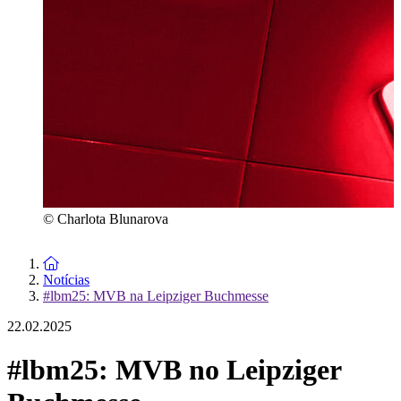
© Charlota Blunarova
To the homepage
Notícias
#lbm25: MVB na Leipziger Buchmesse
22.02.2025
#lbm25: MVB no Leipziger