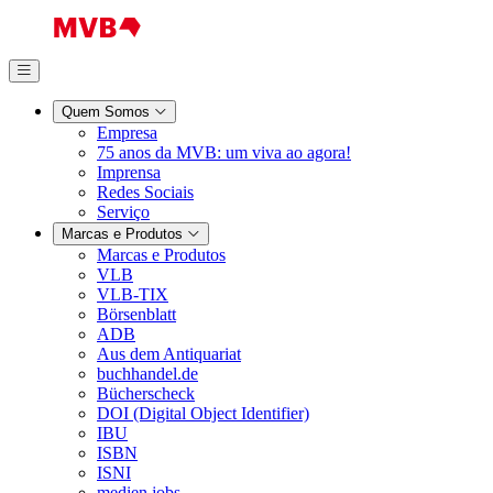
Quem Somos
Empresa
75 anos da MVB: um viva ao agora!
Imprensa
Redes Sociais
Serviço
Marcas e Produtos
Marcas e Produtos
VLB
VLB-TIX
Börsenblatt
ADB
Aus dem Antiquariat
buchhandel.de
Bücherscheck
DOI (Digital Object Identifier)
IBU
ISBN
ISNI
medien.jobs