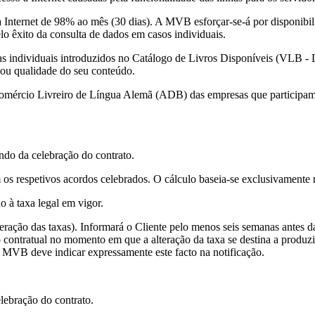
nternet de 98% ao mês (30 dias). A MVB esforçar-se-á por disponibiliza
lo êxito da consulta de dados em casos individuais.
 individuais introduzidos no Catálogo de Livros Disponíveis (VLB - Dir
 ou qualidade do seu conteúdo.
mércio Livreiro de Língua Alemã (ADB) das empresas que participam n
ndo da celebração do contrato.
m os respetivos acordos celebrados. O cálculo baseia-se exclusivamen
o à taxa legal em vigor.
teração das taxas). Informará o Cliente pelo menos seis semanas antes d
 contratual no momento em que a alteração da taxa se destina a produzi
A MVB deve indicar expressamente este facto na notificação.
lebração do contrato.