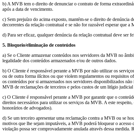
b) A MVB tem o direito de denunciar o contrato de forma extraordiná
após a data de vencimento.
c) Sem prejuízo do acima exposto, mantém-se o direito de denúncia do
decorrentes da relação contratual e se não for razoável esperar que 
d) Para ser eficaz, qualquer denúncia da relação contratual deve ser feit
5. Bloqueio/eliminação de conteúdos
a) Se o Cliente armazenar conteúdos nos servidores da MVB no âmbito
legalidade dos conteúdos armazenados e/ou de outros dados.
b) O Cliente é responsável perante a MVB por não utilizar os serviços
ou de outra forma ilícitos ou que violem regulamentos ou requisitos o
os conteúdos por si armazenados nos servidores disponibilizados não in
MVB de reclamações de terceiros e pelos custos de um litígio judicia
c) O Cliente é responsável perante a MVB por garantir que o conteúdo 
direitos necessários para utilizar os serviços da MVB. A este respeito
honorários de advogados).
d) Se um terceiro apresentar uma reclamação contra a MVB ou se houve
motivos que lhe sejam imputáveis, a MVB poderá bloquear o acesso de 
violação possa ser comprovadamente anulada através dessa medida. R