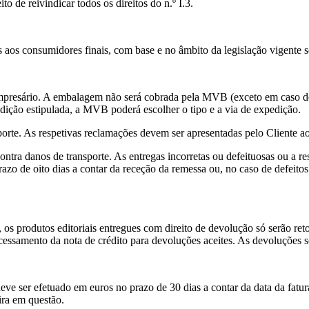
 de reivindicar todos os direitos do n.º I.3.
s aos consumidores finais, com base e no âmbito da legislação vigente s
um empresário. A embalagem não será cobrada pela MVB (exceto em caso d
dição estipulada, a MVB poderá escolher o tipo e a via de expedição.
rte. As respetivas reclamações devem ser apresentadas pelo Cliente ao
ontra danos de transporte. As entregas incorretas ou defeituosas ou a r
prazo de oito dias a contar da receção da remessa ou, no caso de defei
os produtos editoriais entregues com direito de devolução só serão re
essamento da nota de crédito para devoluções aceites. As devoluções s
ve ser efetuado em euros no prazo de 30 dias a contar da data da fatura
ira em questão.