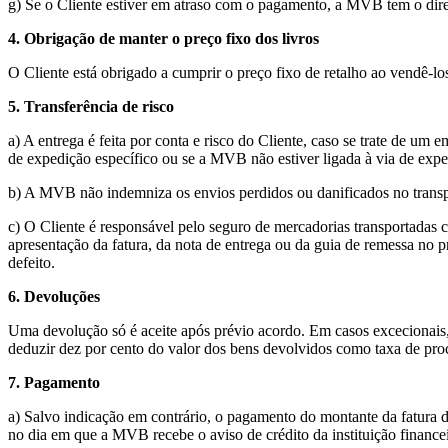
g) Se o Cliente estiver em atraso com o pagamento, a MVB tem o direito
4. Obrigação de manter o preço fixo dos livros
O Cliente está obrigado a cumprir o preço fixo de retalho ao vendê-lo
5. Transferência de risco
a) A entrega é feita por conta e risco do Cliente, caso se trate de 
de expedição específico ou se a MVB não estiver ligada à via de expe
b) A MVB não indemniza os envios perdidos ou danificados no transpo
c) O Cliente é responsável pelo seguro de mercadorias transportadas c
apresentação da fatura, da nota de entrega ou da guia de remessa no 
defeito.
6. Devoluções
Uma devolução só é aceite após prévio acordo. Em casos excecionais, 
deduzir dez por cento do valor dos bens devolvidos como taxa de proc
7. Pagamento
a) Salvo indicação em contrário, o pagamento do montante da fatura de
no dia em que a MVB recebe o aviso de crédito da instituição finance