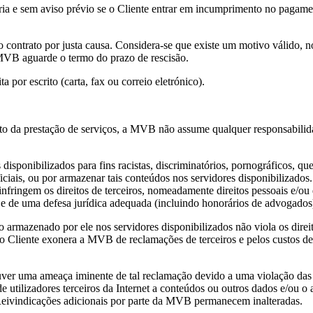
ria e sem aviso prévio se o Cliente entrar em incumprimento no pagam
 contrato por justa causa. Considera-se que existe um motivo válido, 
a MVB aguarde o termo do prazo de rescisão.
a por escrito (carta, fax ou correio eletrónico).
 da prestação de serviços, a MVB não assume qualquer responsabilidad
 disponibilizados para fins racistas, discriminatórios, pornográficos, 
ficiais, ou por armazenar tais conteúdos nos servidores disponibilizad
fringem os direitos de terceiros, nomeadamente direitos pessoais e/ou di
l e de uma defesa jurídica adequada (incluindo honorários de advogados
armazenado por ele nos servidores disponibilizados não viola os direito
, o Cliente exonera a MVB de reclamações de terceiros e pelos custos de
r uma ameaça iminente de tal reclamação devido a uma violação das reg
utilizadores terceiros da Internet a conteúdos ou outros dados e/ou o a
eivindicações adicionais por parte da MVB permanecem inalteradas.