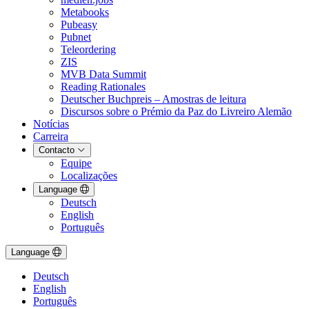
Metabooks
Pubeasy
Pubnet
Teleordering
ZIS
MVB Data Summit
Reading Rationales
Deutscher Buchpreis – Amostras de leitura
Discursos sobre o Prémio da Paz do Livreiro Alemão
Notícias
Carreira
Contacto
Equipe
Localizações
Language
Deutsch
English
Português
Language
Deutsch
English
Português