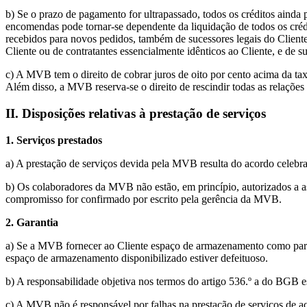
b) Se o prazo de pagamento for ultrapassado, todos os créditos ain
encomendas pode tornar-se dependente da liquidação de todos os cré
recebidos para novos pedidos, também de sucessores legais do Cliente
Cliente ou de contratantes essencialmente idênticos ao Cliente, e de s
c) A MVB tem o direito de cobrar juros de oito por cento acima da t
Além disso, a MVB reserva-se o direito de rescindir todas as relações 
II. Disposições relativas à prestação de serviços
1. Serviços prestados
a) A prestação de serviços devida pela MVB resulta do acordo celebr
b) Os colaboradores da MVB não estão, em princípio, autorizados a as
compromisso for confirmado por escrito pela gerência da MVB.
2. Garantia
a) Se a MVB fornecer ao Cliente espaço de armazenamento como parte 
espaço de armazenamento disponibilizado estiver defeituoso.
b) A responsabilidade objetiva nos termos do artigo 536.º a do BGB 
c) A MVB não é responsável por falhas na prestação de serviços de aces