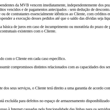
da pendentes da MVB vencem imediatamente, independentemente dos pra
ditos vencidos e de pagamentos antecipados - sem dedução de desconto
 ou de contratantes essencialmente idênticos ao Cliente, com créditos e
uspender a execução desses pedidos até que o saldo das dívidas seja liq
axa básica de juros em caso de incumprimento ou moratória do prazo de
contratuais existentes com o Cliente.
ado com o Cliente em cada caso específico.
sumir compromissos distintos relacionados com as capacidades dos serv
dos seus serviços, o Cliente terá direito a uma garantia de acordo co
está excluída para defeitos no espaço de armazenamento disponibilizado
so à Internet causadas pela funcionalidade das linhas para os servidore