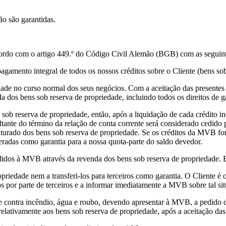
ão são garantidas.
acordo com o artigo 449.º do Código Civil Alemão (BGB) com as seguint
amento integral de todos os nossos créditos sobre o Cliente (bens sob
iedade no curso normal dos seus negócios. Com a aceitação das presen
da dos bens sob reserva de propriedade, incluindo todos os direitos de g
s sob reserva de propriedade, então, após a liquidação de cada crédito i
sultante do término da relação de conta corrente será considerado cedido
aturado dos bens sob reserva de propriedade. Se os créditos da MVB for
eradas como garantia para a nossa quota-parte do saldo devedor.
edidos à MVB através da revenda dos bens sob reserva de propriedade. E
opriedade nem a transferi-los para terceiros como garantia. O Cliente 
os por parte de terceiros e a informar imediatamente a MVB sobre tal si
de contra incêndio, água e roubo, devendo apresentar à MVB, a pedido d
relativamente aos bens sob reserva de propriedade, após a aceitação da