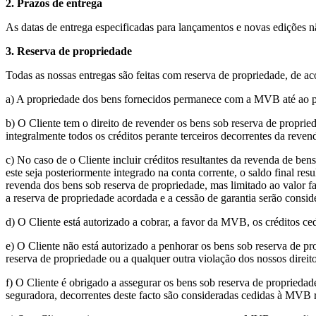
2. Prazos de entrega
As datas de entrega especificadas para lançamentos e novas edições n
3. Reserva de propriedade
Todas as nossas entregas são feitas com reserva de propriedade, de 
a) A propriedade dos bens fornecidos permanece com a MVB até ao pag
b) O Cliente tem o direito de revender os bens sob reserva de propr
integralmente todos os créditos perante terceiros decorrentes da reven
c) No caso de o Cliente incluir créditos resultantes da revenda de ben
este seja posteriormente integrado na conta corrente, o saldo final re
revenda dos bens sob reserva de propriedade, mas limitado ao valor f
a reserva de propriedade acordada e a cessão de garantia serão consid
d) O Cliente está autorizado a cobrar, a favor da MVB, os créditos c
e) O Cliente não está autorizado a penhorar os bens sob reserva de pr
reserva de propriedade ou a qualquer outra violação dos nossos direit
f) O Cliente é obrigado a assegurar os bens sob reserva de proprieda
seguradora, decorrentes deste facto são consideradas cedidas à MVB 