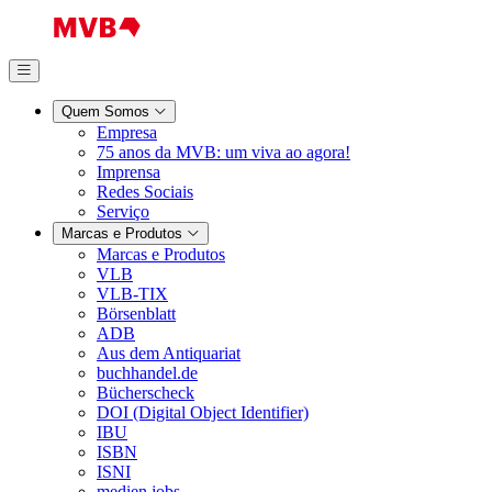
Quem Somos
Empresa
75 anos da MVB: um viva ao agora!
Imprensa
Redes Sociais
Serviço
Marcas e Produtos
Marcas e Produtos
VLB
VLB-TIX
Börsenblatt
ADB
Aus dem Antiquariat
buchhandel.de
Bücherscheck
DOI (Digital Object Identifier)
IBU
ISBN
ISNI
medien.jobs