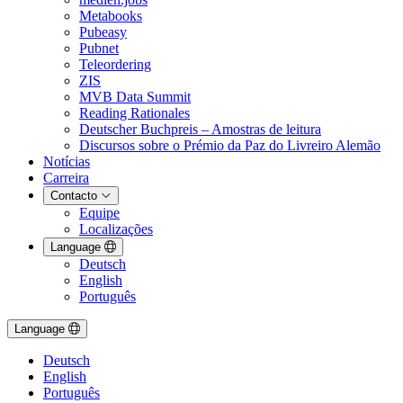
Metabooks
Pubeasy
Pubnet
Teleordering
ZIS
MVB Data Summit
Reading Rationales
Deutscher Buchpreis – Amostras de leitura
Discursos sobre o Prémio da Paz do Livreiro Alemão
Notícias
Carreira
Contacto
Equipe
Localizações
Language
Deutsch
English
Português
Language
Deutsch
English
Português