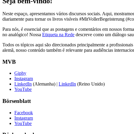
Seja bem-vindo!
Neste espaço, apresentamos vários discursos sociais. Aqui, mostramo
diariamente para tornar os livros visíveis #MitVollerBegeisterung (#c
Para nós, é essencial que as postagens e comentários em nossos forma
no analógico! Nossa
Etiqueta na Rede
descreve como um diálogo saud
Todos os tópicos aqui são direcionados principalmente a profissionai
alemã, nosso conteúdo também é relevante para audiências internacion
MVB
Giphy
Instagram
LinkedIn
(Alemanha) |
LinkedIn
(Reino Unido)
YouTube
Börsenblatt
Facebook
Instagram
YouTube