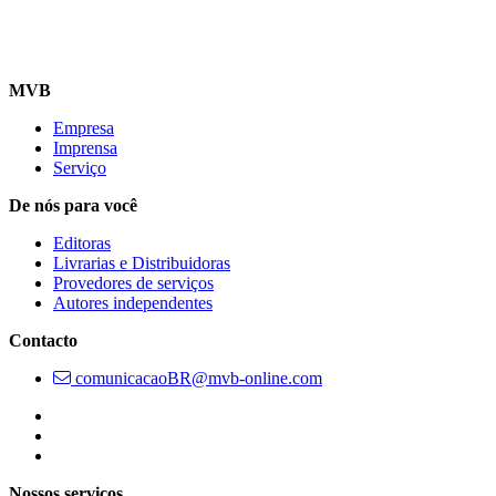
MVB
Empresa
Imprensa
Serviço
De nós para você
Editoras
Livrarias e Distribuidoras
Provedores de serviços
Autores independentes
Contacto
comunicacaoBR@mvb-online.com
Follow us on https://www.instagram.com/lifeatmvb/
Follow us on https://www.linkedin.com/company/mvbbooks
Follow us on https://www.youtube.com/@mvbbooks
Nossos serviços