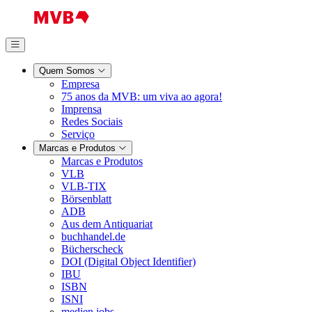
Quem Somos
Empresa
75 anos da MVB: um viva ao agora!
Imprensa
Redes Sociais
Serviço
Marcas e Produtos
Marcas e Produtos
VLB
VLB-TIX
Börsenblatt
ADB
Aus dem Antiquariat
buchhandel.de
Bücherscheck
DOI (Digital Object Identifier)
IBU
ISBN
ISNI
medien.jobs