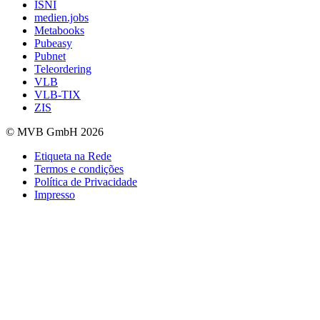
ISNI
medien.jobs
Metabooks
Pubeasy
Pubnet
Teleordering
VLB
VLB-TIX
ZIS
© MVB GmbH 2026
Etiqueta na Rede
Termos e condições
Política de Privacidade
Impresso