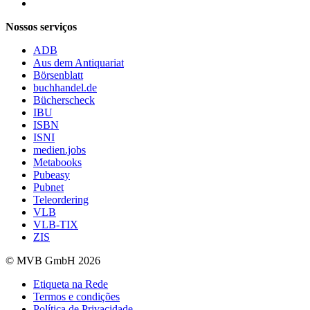
Follow us on https://www.youtube.com/@mvbbooks
Nossos serviços
ADB
Aus dem Antiquariat
Börsenblatt
buchhandel.de
Bücherscheck
IBU
ISBN
ISNI
medien.jobs
Metabooks
Pubeasy
Pubnet
Teleordering
VLB
VLB-TIX
ZIS
© MVB GmbH 2026
Etiqueta na Rede
Termos e condições
Política de Privacidade