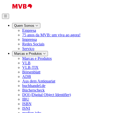
Quem Somos
Empresa
75 anos da MVB: um viva ao agora!
Imprensa
Redes Sociais
Serviço
Marcas e Produtos
Marcas e Produtos
VLB
VLB-TIX
Börsenblatt
ADB
Aus dem Antiquariat
buchhandel.de
Bücherscheck
DOI (Digital Object Identifier)
IBU
ISBN
ISNI
medien.jobs