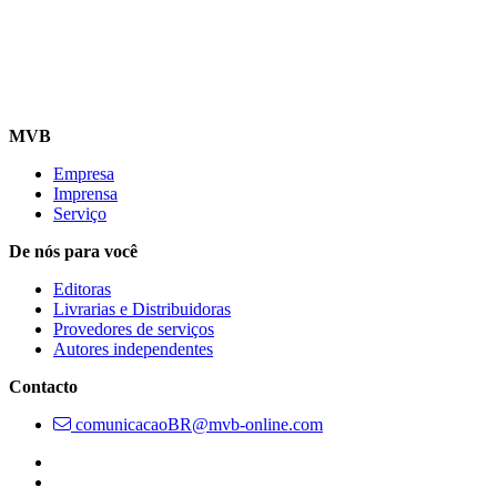
MVB
Empresa
Imprensa
Serviço
De nós para você
Editoras
Livrarias e Distribuidoras
Provedores de serviços
Autores independentes
Contacto
comunicacaoBR@mvb-online.com
Follow us on https://www.instagram.com/lifeatmvb/
Follow us on https://www.linkedin.com/company/mvbbooks