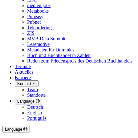
medien.jobs
Metabooks
Pubeasy
Pubnet
Teleordering
ZIS
MVB Data Summit
Lesemotive
Metadaten für Dummies
Buch und Buchhandel in Zahlen
Reden zum Friedenspreis des Deutschen Buchhandels
Termine
Aktuelles
Karriere
Kontakt
Team
Standorte
Language
Deutsch
English
Português
Language