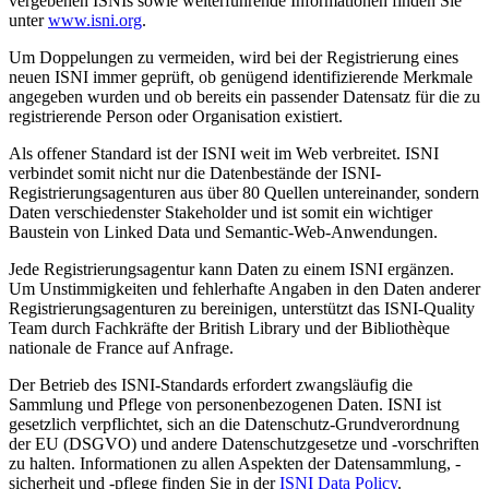
vergebenen ISNIs sowie weiterführende Informationen finden Sie
unter
www.isni.org
.
Um Doppelungen zu vermeiden, wird bei der Registrierung eines
neuen ISNI immer geprüft, ob genügend identifizierende Merkmale
angegeben wurden und ob bereits ein passender Datensatz für die zu
registrierende Person oder Organisation existiert.
Als offener Standard ist der ISNI weit im Web verbreitet. ISNI
verbindet somit nicht nur die Datenbestände der ISNI-
Registrierungsagenturen aus über 80 Quellen untereinander, sondern
Daten verschiedenster Stakeholder und ist somit ein wichtiger
Baustein von Linked Data und Semantic-Web-Anwendungen.
Jede Registrierungsagentur kann Daten zu einem ISNI ergänzen.
Um Unstimmigkeiten und fehlerhafte Angaben in den Daten anderer
Registrierungsagenturen zu bereinigen, unterstützt das ISNI-Quality
Team durch Fachkräfte der British Library und der Bibliothèque
nationale de France auf Anfrage.
Der Betrieb des ISNI-Standards erfordert zwangsläufig die
Sammlung und Pflege von personenbezogenen Daten. ISNI ist
gesetzlich verpflichtet, sich an die Datenschutz-Grundverordnung
der EU (DSGVO) und andere Datenschutzgesetze und -vorschriften
zu halten. Informationen zu allen Aspekten der Datensammlung, -
sicherheit und -pflege finden Sie in der
ISNI Data Policy
.