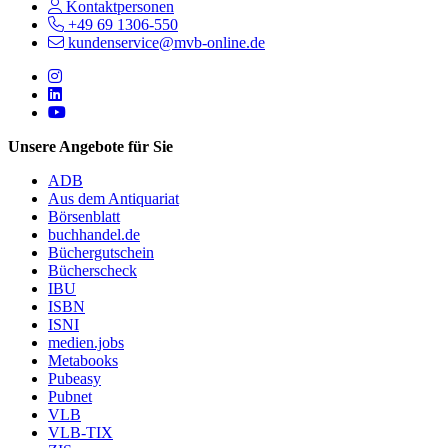
Kontaktpersonen
+49 69 1306-550
kundenservice@mvb-online.de
Follow us on https://www.instagram.com/lifeatmvb/
Follow us on https://www.linkedin.com/company/mvbbooks
Follow us on https://www.youtube.com/@mvbbooks
Unsere Angebote für Sie
ADB
Aus dem Antiquariat
Börsenblatt
buchhandel.de
Büchergutschein
Bücherscheck
IBU
ISBN
ISNI
medien.jobs
Metabooks
Pubeasy
Pubnet
VLB
VLB-TIX