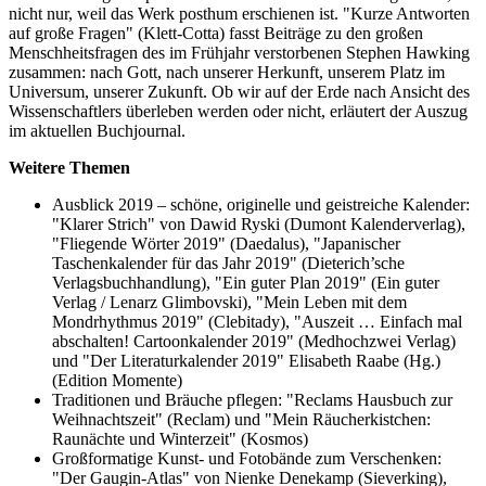
nicht nur, weil das Werk posthum erschienen ist. "Kurze Antworten
auf große Fragen" (Klett-Cotta) fasst Beiträge zu den großen
Menschheitsfragen des im Frühjahr verstorbenen Stephen Hawking
zusammen: nach Gott, nach unserer Herkunft, unserem Platz im
Universum, unserer Zukunft. Ob wir auf der Erde nach Ansicht des
Wissenschaftlers überleben werden oder nicht, erläutert der Auszug
im aktuellen Buchjournal.
Weitere Themen
Ausblick 2019 – schöne, originelle und geistreiche Kalender:
"Klarer Strich" von Dawid Ryski (Dumont Kalenderverlag),
"Fliegende Wörter 2019" (Daedalus), "Japanischer
Taschenkalender für das Jahr 2019" (Dieterich’sche
Verlagsbuchhandlung), "Ein guter Plan 2019" (Ein guter
Verlag / Lenarz Glimbovski), "Mein Leben mit dem
Mondrhythmus 2019" (Clebitady), "Auszeit … Einfach mal
abschalten! Cartoonkalender 2019" (Medhochzwei Verlag)
und "Der Literaturkalender 2019" Elisabeth Raabe (Hg.)
(Edition Momente)
Traditionen und Bräuche pflegen: "Reclams Hausbuch zur
Weihnachtszeit" (Reclam) und "Mein Räucherkistchen:
Raunächte und Winterzeit" (Kosmos)
Großformatige Kunst- und Fotobände zum Verschenken:
"Der Gaugin-Atlas" von Nienke Denekamp (Sieverking),