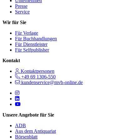
Unternehmen
Presse
Service
Wir für Sie
Für Verlage
Für Buchhandlungen
Für Dienstleister
Für Selfpublisher
Kontakt
Kontaktpersonen
+49 69 1306-550
kundenservice@mvb-online.de
Follow us on https://www.instagram.com/lifeatmvb/
Follow us on https://www.linkedin.com/company/mvbbooks
Follow us on https://www.youtube.com/@mvbbooks
Unsere Angebote für Sie
ADB
Aus dem Antiquariat
Börsenblatt