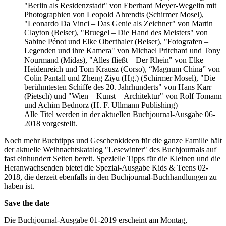
"Berlin als Residenzstadt" von Eberhard Meyer-Wegelin mit
Photographien von Leopold Ahrendts (Schirmer Mosel),
"Leonardo Da Vinci – Das Genie als Zeichner" von Martin
Clayton (Belser), "Bruegel – Die Hand des Meisters" von
Sabine Pénot und Elke Oberthaler (Belser), "Fotografen –
Legenden und ihre Kamera" von Michael Pritchard und Tony
Nourmand (Midas), "Alles fließt – Der Rhein" von Elke
Heidenreich und Tom Krausz (Corso), “Magnum China” von
Colin Pantall und Zheng Ziyu (Hg.) (Schirmer Mosel), "Die
berühmtesten Schiffe des 20. Jahrhunderts" von Hans Karr
(Pietsch) und "Wien – Kunst + Architektur" von Rolf Tomann
und Achim Bednorz (H. F. Ullmann Publishing)
Alle Titel werden in der aktuellen Buchjournal-Ausgabe 06-
2018 vorgestellt.
Noch mehr Buchtipps und Geschenkideen für die ganze Familie hält
der aktuelle Weihnachtskatalog "Lesewinter" des Buchjournals auf
fast einhundert Seiten bereit. Spezielle Tipps für die Kleinen und die
Heranwachsenden bietet die Spezial-Ausgabe Kids & Teens 02-
2018, die derzeit ebenfalls in den Buchjournal-Buchhandlungen zu
haben ist.
Save the date
Die Buchjournal-Ausgabe 01-2019 erscheint am Montag,