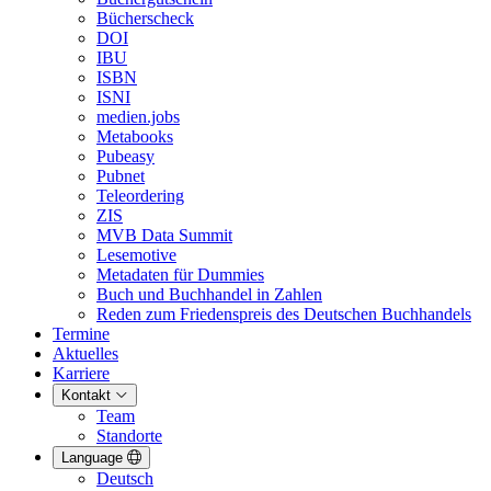
Bücherscheck
DOI
IBU
ISBN
ISNI
medien.jobs
Metabooks
Pubeasy
Pubnet
Teleordering
ZIS
MVB Data Summit
Lesemotive
Metadaten für Dummies
Buch und Buchhandel in Zahlen
Reden zum Friedenspreis des Deutschen Buchhandels
Termine
Aktuelles
Karriere
Kontakt
Team
Standorte
Language
Deutsch