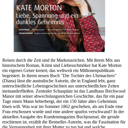
Reisen durch die Zeit sind ihr Markenzeichen. Mit ihrem Mix aus
historischem Roman, Krimi und Liebesschmöker hat Kate Morton
ein eigenes Genre kreiert, das weltweit ein Millionenpublikum
begeistert. In ihrem neuen Buch "Die Tochter des Uhrmachers"
(Diana) lässt die australische Autorin, die in England lebt, ganz
unterschiedliche Lebensgeschichten aus unterschiedlichen Zeiten
ineinanderfließen. Zentraler Schauplatz ist das Landhaus Birchwood
Manor mit seiner abwechslungsreichen Geschichte, das für ein paar
Tage einen Mann beherbergt, der ein 150 Jahre altes Geheimnis
lösen will. Was war im Sommer 1862 geschehen, als am Ende eine
Frau erschossen wurde und eine andere spurlos verschwand? In der
aktuellen Ausgabe des Kundenmagazins Buchjournal, die gerade
erschienen ist, erzählt die Bestseller-Autorin, was die Faszination für
die Vergangenheit mit ihrer Mutter zu tun hat und welche