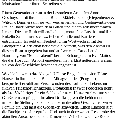
Motivation hinter ihrem Schreiben steht.
Einen Generationenroman der besonderen Art liefert Anne
Gesthuysen mit ihrem neuen Buch "Mädelsabend" (Kiepenheuer &
Witsch). Darin erzählt sie von Vergangenheit und Gegenwart zweier
Frauen, ihrer Suche nach dem Glück und einem selbstbestimmten
Leben. Die alte Ruth will endlich tun, worauf sie Lust hat und ihre
Enkelin Sarah muss sich zwischen Familie und Karriere
entscheiden. Es geht um Freiheit … Im Wortwechsel mit der
Buchjournal-Redaktion berichtet die Autorin, was den Anstoß zu
diesem Roman gegeben hat und auf welchen Tatsachen die
Handlung von "Mädelsabend" beruht. Schauspielerin Eva Mattes,
die das Hörbuch (Argon) eingelesen hat, erklärt außerdem, warum
sie von der Geschichte besonders angetan ist.
Was bleibt, wenn das Alte geht? Diese Frage thematisiert Dörte
Hansen in ihrem neuen Buch "Mittagsstunde" (Penguin),
beispielhaft erzählt am Verschwinden des dörflichen Lebens im
fiktiven Friesenort Brinkebüll. Protagonist Ingwer Feddersen kehrt
als fast 50-Jähriger für ein Sabbatjahr nach Hause zurück, um seine
Großeltern zu pflegen. Im alten Dorfkrug, wo die beiden noch
immer die Stellung halten, taucht er in die alten Geschichten seiner
Familie ein und lässt die Gedanken schweifen. Einen Einblick gibt
die Buchjournal-Leseprobe. Und auch in der zweiten Leseprobe der
aktuellen Ausgabe spielt die Dimension Zeit eine wichtige Rolle,