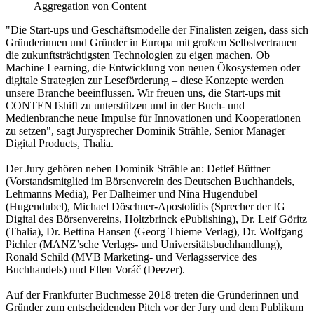
Aggregation von Content
"Die Start-ups und Geschäftsmodelle der Finalisten zeigen, dass sich
Gründerinnen und Gründer in Europa mit großem Selbstvertrauen
die zukunftsträchtigsten Technologien zu eigen machen. Ob
Machine Learning, die Entwicklung von neuen Ökosystemen oder
digitale Strategien zur Leseförderung – diese Konzepte werden
unsere Branche beeinflussen. Wir freuen uns, die Start-ups mit
CONTENTshift zu unterstützen und in der Buch- und
Medienbranche neue Impulse für Innovationen und Kooperationen
zu setzen", sagt Jurysprecher Dominik Strähle, Senior Manager
Digital Products, Thalia.
Der Jury gehören neben Dominik Strähle an: Detlef Büttner
(Vorstandsmitglied im Börsenverein des Deutschen Buchhandels,
Lehmanns Media), Per Dalheimer und Nina Hugendubel
(Hugendubel), Michael Döschner-Apostolidis (Sprecher der IG
Digital des Börsenvereins, Holtzbrinck ePublishing), Dr. Leif Göritz
(Thalia), Dr. Bettina Hansen (Georg Thieme Verlag), Dr. Wolfgang
Pichler (MANZ’sche Verlags- und Universitätsbuchhandlung),
Ronald Schild (MVB Marketing- und Verlagsservice des
Buchhandels) und Ellen Voráč (Deezer).
Auf der Frankfurter Buchmesse 2018 treten die Gründerinnen und
Gründer zum entscheidenden Pitch vor der Jury und dem Publikum