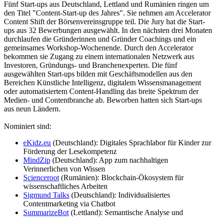
Fünf Start-ups aus Deutschland, Lettland und Rumänien ringen um
den Titel "Content-Start-up des Jahres". Sie nehmen am Accelerator
Content Shift der Börsenvereinsgruppe teil. Die Jury hat die Start-
ups aus 32 Bewerbungen ausgewählt. In den nächsten drei Monaten
durchlaufen die Gründerinnen und Gründer Coachings und ein
gemeinsames Workshop-Wochenende. Durch den Accelerator
bekommen sie Zugang zu einem internationalen Netzwerk aus
Investoren, Gründungs- und Branchenexperten. Die fünf
ausgewählten Start-ups bilden mit Geschäftsmodellen aus den
Bereichen Künstliche Intelligenz, digitalem Wissensmanagement
oder automatisiertem Content-Handling das breite Spektrum der
Medien- und Contentbranche ab. Beworben hatten sich Start-ups
aus neun Ländern.
Nominiert sind:
eKidz.eu
(Deutschland): Digitales Sprachlabor für Kinder zur
Förderung der Lesekompetenz
MindZip
(Deutschland): App zum nachhaltigen
Verinnerlichen von Wissen
Scienceroot
(Rumänien): Blockchain-Ökosystem für
wissenschaftliches Arbeiten
Sigmund Talks
(Deutschland): Individualisiertes
Contentmarketing via Chatbot
SummarizeBot
(Lettland): Semantische Analyse und