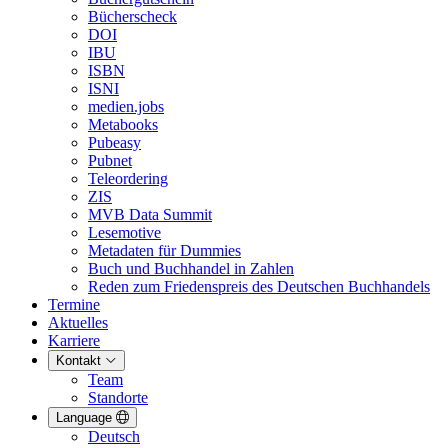
Bücherscheck
DOI
IBU
ISBN
ISNI
medien.jobs
Metabooks
Pubeasy
Pubnet
Teleordering
ZIS
MVB Data Summit
Lesemotive
Metadaten für Dummies
Buch und Buchhandel in Zahlen
Reden zum Friedenspreis des Deutschen Buchhandels
Termine
Aktuelles
Karriere
Kontakt
Team
Standorte
Language
Deutsch