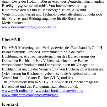
gmbh sowie der Holding Börsenverein des Deutschen Buchhandels
Beteiligungsgesellschaft mbH. Von Interessenvertretung,
Kulturprojekten bis hin zu Messeorganisation, Aus- und
Weiterbildung, Verlag und Technologiedienstleistung bündeln sich
hier Service- und Bildungsangebote für die Buch- und
Medienbranche.
www.boersenvereinsgruppe-jobs.de
Über MVB
Die MVB Marketing- und Verlagsservice des Buchhandels GmbH
ist das führende Service-Unternehmen für die deutsche
Buchbranche. Als Tochterunternehmen des Börsenvereins des
Deutschen Buchhandels e. V. bietet sie eine breite Palette
verschiedener Produkte und Dienstleistungen für Verlage und
Buchhändler an, die die Vermarktung von Büchern unterstützen und
Orientierung im Buchmarkt geben. Zentrale Angebote sind das
Verzeichnis Lieferbarer Bücher (VLB) und das
Titelinformationssystem VLB-TIX sowie das Branchenmagazin
Börsenblatt und das Kundenmagazin Buchjournal.
www.mvb-online.de
|
www.facebook.com/mvbbooks
|
www.xing.com/companies/mvbgmbh
Kontakt