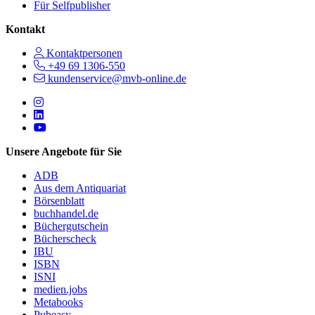
Für Selfpublisher
Kontakt
Kontaktpersonen
+49 69 1306-550
kundenservice@mvb-online.de
Follow us on https://www.instagram.com/lifeatmvb/
Follow us on https://www.linkedin.com/company/mvbbooks
Follow us on https://www.youtube.com/@mvbbooks
Unsere Angebote für Sie
ADB
Aus dem Antiquariat
Börsenblatt
buchhandel.de
Büchergutschein
Bücherscheck
IBU
ISBN
ISNI
medien.jobs
Metabooks
Pubeasy