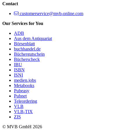
Contact
customerservice@mvb-online.com
Our Services for You
ADB
Aus dem Antiquariat
Börsenblatt
buchhandel.de
Büchergutschein
Bücherscheck
IBU
ISBN
ISNI
medien.jobs
Metabooks
Pubeasy
Pubnet
Teleordering
VLB
VLB-TIX
ZIS
© MVB GmbH 2026