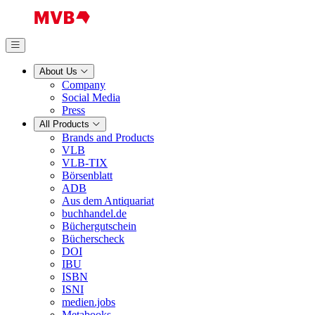
About Us
Company
Social Media
Press
All Products
Brands and Products
VLB
VLB-TIX
Börsenblatt
ADB
Aus dem Antiquariat
buchhandel.de
Büchergutschein
Bücherscheck
DOI
IBU
ISBN
ISNI
medien.jobs
Metabooks