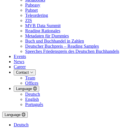
Pubeasy
Pubnet
Teleordering
ZIS
MVB Data Summit
Reading Rationales
Metadaten für Dummies
Buch und Buchhandel in Zahlen
Deutscher Buchpreis – Reading Samples
Speeches Friedenspreis des Deutschen Buchhandels
Events
News
Career
Contact
Team
Offices
Language
Deutsch
English
Português
Language
Deutsch