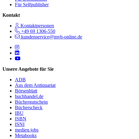
Für Selfpublisher
Kontakt
Kontaktpersonen
+49 69 1306-550
kundenservice@mvb-online.de
Follow us on https://www.instagram.com/lifeatmvb/
Follow us on https://www.linkedin.com/company/mvbbooks
Follow us on https://www.youtube.com/@mvbbooks
Unsere Angebote für Sie
ADB
Aus dem Antiquariat
Börsenblatt
buchhandel.de
Büchergutschein
Bücherscheck
IBU
ISBN
ISNI
medien.jobs
Metabooks