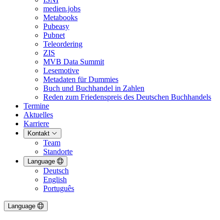
medien.jobs
Metabooks
Pubeasy
Pubnet
Teleordering
ZIS
MVB Data Summit
Lesemotive
Metadaten für Dummies
Buch und Buchhandel in Zahlen
Reden zum Friedenspreis des Deutschen Buchhandels
Termine
Aktuelles
Karriere
Kontakt
Team
Standorte
Language
Deutsch
English
Português
Language