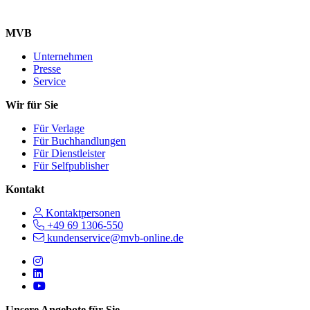
MVB
Unternehmen
Presse
Service
Wir für Sie
Für Verlage
Für Buchhandlungen
Für Dienstleister
Für Selfpublisher
Kontakt
Kontaktpersonen
+49 69 1306-550
kundenservice@mvb-online.de
Follow us on https://www.instagram.com/lifeatmvb/
Follow us on https://www.linkedin.com/company/mvbbooks
Follow us on https://www.youtube.com/@mvbbooks
Unsere Angebote für Sie