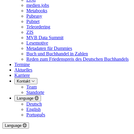
medien.jobs
Metabooks
Pubeasy
Pubnet
Teleordering
ZIS
MVB Data Summit
Lesemotive
Metadaten für Dummies
Buch und Buchhandel in Zahlen
Reden zum Friedenspreis des Deutschen Buchhandels
Termine
Aktuelles
Karriere
Kontakt
Team
Standorte
Language
Deutsch
English
Português
Language