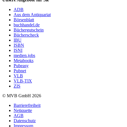
ADB
Aus dem Antiquariat
Börsenblatt
buchhandel.de
Büchergutschein
Bücherscheck
IBU
ISBN
ISNI
medien.jobs
Metabooks
Pubeasy
Pubnet
VLB
VLB-TIX
ZIS
© MVB GmbH 2026
Barrierefreiheit
Netiquette
AGB
Datenschutz
Impressum