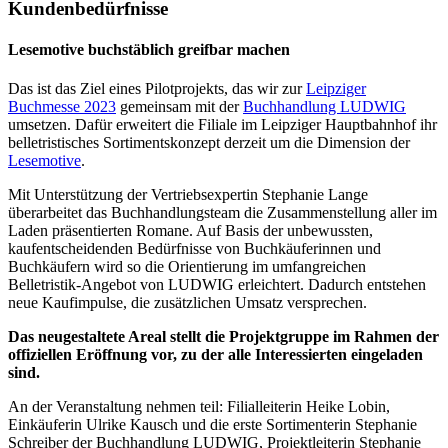
Kundenbedürfnisse
Lesemotive buchstäblich greifbar machen
Das ist das Ziel eines Pilotprojekts, das wir zur
Leipziger
Buchmesse 2023
gemeinsam mit der
Buchhandlung LUDWIG
umsetzen. Dafür erweitert die Filiale im Leipziger Hauptbahnhof ihr
belletristisches Sortimentskonzept derzeit um die Dimension der
Lesemotive
.
Mit Unterstützung der Vertriebsexpertin Stephanie Lange
überarbeitet das Buchhandlungsteam die Zusammenstellung aller im
Laden präsentierten Romane. Auf Basis der unbewussten,
kaufentscheidenden Bedürfnisse von Buchkäuferinnen und
Buchkäufern wird so die Orientierung im umfangreichen
Belletristik-Angebot von LUDWIG erleichtert. Dadurch entstehen
neue Kaufimpulse, die zusätzlichen Umsatz versprechen.
Das neugestaltete Areal stellt die Projektgruppe im Rahmen der
offiziellen Eröffnung vor, zu der alle Interessierten eingeladen
sind.
An der Veranstaltung nehmen teil: Filialleiterin Heike Lobin,
Einkäuferin Ulrike Kausch und die erste Sortimenterin Stephanie
Schreiber der Buchhandlung LUDWIG, Projektleiterin Stephanie