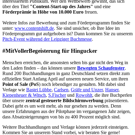
interessiertem Publikum. Wer den Wettbewerb gewinnt, das sich
über den Titel
"Content-Start-up des Jahres"
und eine
Förderprämie in Höhe von 10.000 Eur
o
freuen.
Weitere Infos zur Bewerbung und zum Förderprogramm finden Sie
unter:
www.contentshift.de
. Sie sind unsicher, ob Ihre Idee im
Förderprogramm gut aufgehoben ist? Dann kommen Sie zu unserem
Pitch-Event während der Leipziger Buchmesse
.
#MitVollerBegeisterung für Hingucker
Menschen erreichen, die ansonsten selten bis gar nicht den Weg in
den Laden finden – das können unsere
Bewegten Schaufenster
.
Rund 200 Buchhandlungen in ganz Deutschland setzen direkt zum
offiziellen Start Anfang April auf unseren neuen Service, um ihren
Point of Sale (PoS
) noch lebendiger zu gestalten. Mit dabei sind
Verlage wie
Bastei Lübbe
,
Carlsen
,
Gräfe und Unzer
,
Hanser
,
Kiepenheuer & Witsch
,
S.Fischer
und
Rowohlt
, die ihre Buchperlen
über unsere
zentral gesteuerte Bildschirmwerbung
präsentieren.
Dabei geht es um weit mehr, als nur gesehen zu werden. Denn
unsere Erfahrungen aus der Pilotphase im vergangenen Jahr zeigen,
dass Absatzsteigerungen von bis zu 400 Prozent möglich sind.
Weitere Buchhandlungen und Verlage können jederzeit einsteigen.
Kommen Sie an unserem Stand vorbei, wir beraten Sie gerne!