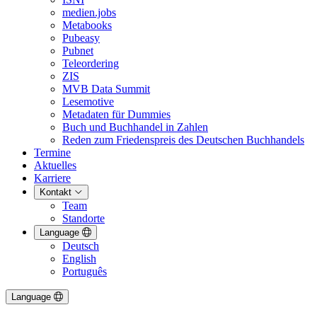
medien.jobs
Metabooks
Pubeasy
Pubnet
Teleordering
ZIS
MVB Data Summit
Lesemotive
Metadaten für Dummies
Buch und Buchhandel in Zahlen
Reden zum Friedenspreis des Deutschen Buchhandels
Termine
Aktuelles
Karriere
Kontakt
Team
Standorte
Language
Deutsch
English
Português
Language