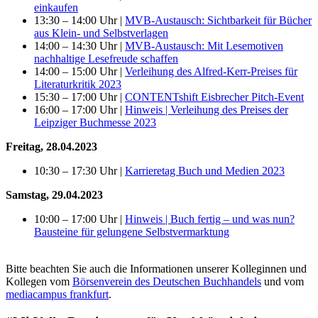
einkaufen
13:30 – 14:00 Uhr |
MVB-Austausch: Sichtbarkeit für Bücher
aus Klein- und Selbstverlagen
14:00 – 14:30 Uhr |
MVB-Austausch: Mit Lesemotiven
nachhaltige Lesefreude schaffen
14:00 – 15:00 Uhr |
Verleihung des Alfred-Kerr-Preises für
Literaturkritik 2023
15:30 – 17:00 Uhr |
CONTENTshift Eisbrecher Pitch-Event
16:00 – 17:00 Uhr |
Hinweis |
Verleihung des Preises der
Leipziger Buchmesse 2023
Freitag, 28.04.2023
10:30 – 17:30 Uhr |
Karrieretag Buch und Medien 2023
Samstag, 29.04.2023
10:00 – 17:00 Uhr |
Hinweis | Buch fertig – und was nun?
Bausteine für gelungene Selbstvermarktung
Bitte beachten Sie auch die Informationen unserer Kolleginnen und
Kollegen vom
Börsenverein des Deutschen Buchhandels
und vom
mediacampus frankfurt
.