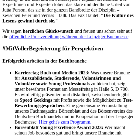
Expertinnen und Experten loben das klare und deutliche Urteil von
Jutta Person, das sie in der ganzen Bandbreite der Disziplin –
zwischen Feier und Verriss – fällt. Das Fazit lautet:
"Die Kultur des
Lesens gewinnt durch sie."
Wir sagen
herzlichen Glückwunsch
und freuen uns schon sehr auf
die
öffentliche Preisverleihung während der Leipziger Buchmesse
.
#MitVollerBegeisterung für Perspektiven
Erfolgreich arbeiten in der Buchbranche
Karrieretag Buch und Medien 2023:
Was unsere Branche
für
Auszubildende, Studierende, Volontärinnen und
Volontäre sowie Young Professionals
zu bieten hat, zeigt
unser bewährtes Format am Messefreitag in Halle 5, D 700.
Es wird eifrig präsentiert und diskutiert, zwischendurch gibt
es
Speed Geekings
mit Profis sowie die Möglichkeit zu
Test-
Bewerbungsgesprächen
. Eine gemeinsame Veranstaltung
unseres Fachmagazins Börsenblatt und des Börsenvereins des
Deutschen Buchhandels und in Kooperation mit der Leipziger
Buchmesse.
Hier geht's zum Programm.
Börsenblatt Young Excellence Award 2023
:
Wer macht
seinen Job besonders gut und bringt unsere Branche mit