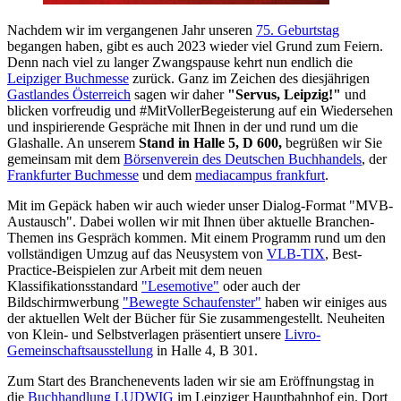
Nachdem wir im vergangenen Jahr unseren
75. Geburtstag
begangen haben, gibt es auch 2023 wieder viel Grund zum Feiern.
Denn nach viel zu langer Zwangspause kehrt nun endlich die
Leipziger Buchmesse
zurück. Ganz im Zeichen des diesjährigen
Gastlandes Österreich
sagen wir daher
"Servus, Leipzig!"
und
blicken vorfreudig und #MitVollerBegeisterung auf ein Wiedersehen
und inspirierende Gespräche mit Ihnen in der und rund um die
Glashalle. An unserem
Stand in Halle 5, D 600,
begrüßen wir Sie
gemeinsam mit dem
Börsenverein des Deutschen Buchhandels
, der
Frankfurter Buchmesse
und dem
mediacampus frankfurt
.
Mit im Gepäck haben wir auch wieder unser Dialog-Format "MVB-
Austausch". Dabei wollen wir mit Ihnen über aktuelle Branchen-
Themen ins Gespräch kommen. Mit einem Programm rund um den
vollständigen Umzug auf das Neusystem von
VLB-TIX
, Best-
Practice-Beispielen zur Arbeit mit dem neuen
Klassifikationsstandard
"Lesemotive"
oder auch der
Bildschirmwerbung
"Bewegte Schaufenster"
haben wir einiges aus
der aktuellen Welt der Bücher für Sie zusammengestellt. Neuheiten
von Klein- und Selbstverlagen präsentiert unsere
Livro-
Gemeinschaftsausstellung
in Halle 4, B 301.
Zum Start des Branchenevents laden wir sie am Eröffnungstag in
die
Buchhandlung LUDWIG
im Leipziger Hauptbahnhof ein. Dort