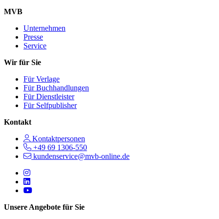
MVB
Unternehmen
Presse
Service
Wir für Sie
Für Verlage
Für Buchhandlungen
Für Dienstleister
Für Selfpublisher
Kontakt
Kontaktpersonen
+49 69 1306-550
kundenservice@mvb-online.de
Follow us on https://www.instagram.com/lifeatmvb/
Follow us on https://www.linkedin.com/company/mvbbooks
Follow us on https://www.youtube.com/@mvbbooks
Unsere Angebote für Sie