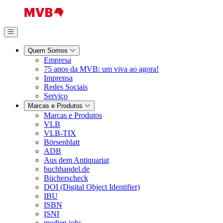
Quem Somos
Empresa
75 anos da MVB: um viva ao agora!
Imprensa
Redes Sociais
Serviço
Marcas e Produtos
Marcas e Produtos
VLB
VLB-TIX
Börsenblatt
ADB
Aus dem Antiquariat
buchhandel.de
Bücherscheck
DOI (Digital Object Identifier)
IBU
ISBN
ISNI
medien.jobs