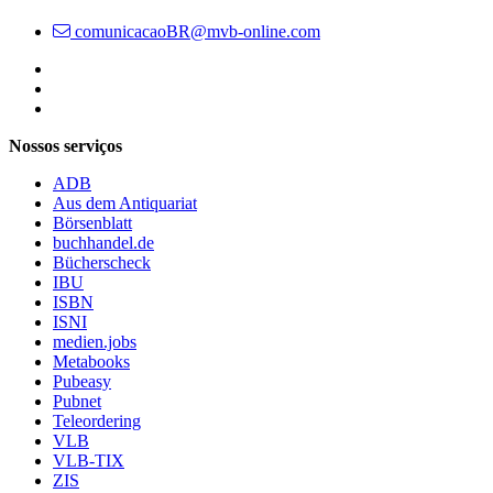
comunicacaoBR@mvb-online.com
Follow us on https://www.instagram.com/lifeatmvb/
Follow us on https://www.linkedin.com/company/mvbbooks
Follow us on https://www.youtube.com/@mvbbooks
Nossos serviços
ADB
Aus dem Antiquariat
Börsenblatt
buchhandel.de
Bücherscheck
IBU
ISBN
ISNI
medien.jobs
Metabooks
Pubeasy
Pubnet
Teleordering
VLB
VLB-TIX
ZIS