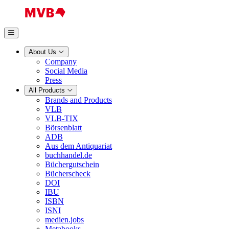
About Us
Company
Social Media
Press
All Products
Brands and Products
VLB
VLB-TIX
Börsenblatt
ADB
Aus dem Antiquariat
buchhandel.de
Büchergutschein
Bücherscheck
DOI
IBU
ISBN
ISNI
medien.jobs
Metabooks