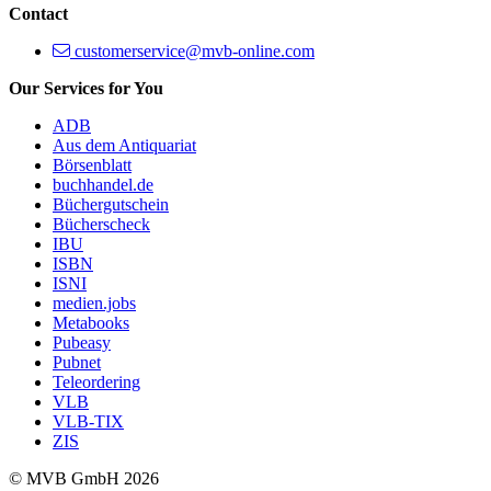
Contact
customerservice@mvb-online.com
Our Services for You
ADB
Aus dem Antiquariat
Börsenblatt
buchhandel.de
Büchergutschein
Bücherscheck
IBU
ISBN
ISNI
medien.jobs
Metabooks
Pubeasy
Pubnet
Teleordering
VLB
VLB-TIX
ZIS
© MVB GmbH 2026