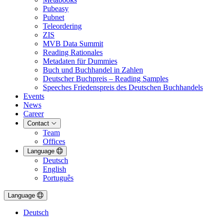
Pubeasy
Pubnet
Teleordering
ZIS
MVB Data Summit
Reading Rationales
Metadaten für Dummies
Buch und Buchhandel in Zahlen
Deutscher Buchpreis – Reading Samples
Speeches Friedenspreis des Deutschen Buchhandels
Events
News
Career
Contact
Team
Offices
Language
Deutsch
English
Português
Language
Deutsch