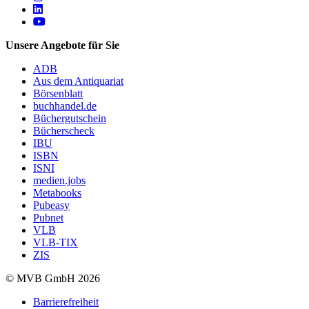
Follow us on https://www.linkedin.com/company/mvbbooks
Follow us on https://www.youtube.com/@mvbbooks
Unsere Angebote für Sie
ADB
Aus dem Antiquariat
Börsenblatt
buchhandel.de
Büchergutschein
Bücherscheck
IBU
ISBN
ISNI
medien.jobs
Metabooks
Pubeasy
Pubnet
VLB
VLB-TIX
ZIS
© MVB GmbH 2026
Barrierefreiheit