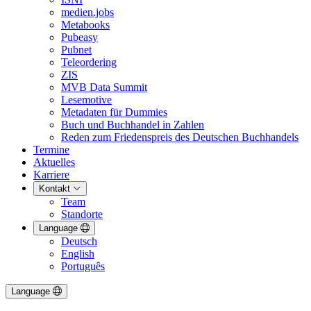
medien.jobs
Metabooks
Pubeasy
Pubnet
Teleordering
ZIS
MVB Data Summit
Lesemotive
Metadaten für Dummies
Buch und Buchhandel in Zahlen
Reden zum Friedenspreis des Deutschen Buchhandels
Termine
Aktuelles
Karriere
Kontakt
Team
Standorte
Language
Deutsch
English
Português
Language