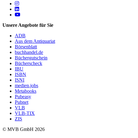
Follow us on https://www.instagram.com/lifeatmvb/
Follow us on https://www.linkedin.com/company/mvbbooks
Follow us on https://www.youtube.com/@mvbbooks
Unsere Angebote für Sie
ADB
Aus dem Antiquariat
Börsenblatt
buchhandel.de
Büchergutschein
Bücherscheck
IBU
ISBN
ISNI
medien.jobs
Metabooks
Pubeasy
Pubnet
VLB
VLB-TIX
ZIS
© MVB GmbH 2026