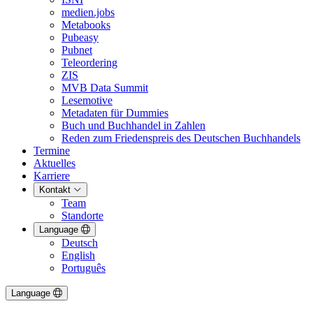
medien.jobs
Metabooks
Pubeasy
Pubnet
Teleordering
ZIS
MVB Data Summit
Lesemotive
Metadaten für Dummies
Buch und Buchhandel in Zahlen
Reden zum Friedenspreis des Deutschen Buchhandels
Termine
Aktuelles
Karriere
Kontakt
Team
Standorte
Language
Deutsch
English
Português
Language