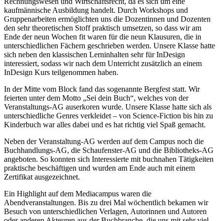
Rechnungswesen und Wirtschaftsrecht, da es sich um eine
kaufmännische Ausbildung handelt. Durch Workshops und
Gruppenarbeiten ermöglichten uns die Dozentinnen und Dozenten
den sehr theoretischen Stoff praktisch umsetzen, so dass wir am
Ende der neun Wochen fit waren für die neun Klausuren, die in
unterschiedlichen Fächern geschrieben werden. Unsere Klasse hatte
sich neben den klassischen Lerninhalten sehr für InDesign
interessiert, sodass wir nach dem Unterricht zusätzlich an einem
InDesign Kurs teilgenommen haben.
In der Mitte vom Block fand das sogenannte Bergfest statt. Wir
feierten unter dem Motto „Sei dein Buch“, welches von der
Veranstaltungs-AG auserkoren wurde. Unsere Klasse hatte sich als
unterschiedliche Genres verkleidet – von Science-Fiction bis hin zu
Kinderbuch war alles dabei und es hat richtig viel Spaß gemacht.
Neben der Veranstaltung-AG werden auf dem Campus noch die
Buchhandlungs-AG, die Schaufenster-AG und die Bibliotheks-AG
angeboten. So konnten sich Interessierte mit buchnahen Tätigkeiten
praktische beschäftigen und wurden am Ende auch mit einem
Zertifikat ausgezeichnet.
Ein Highlight auf dem Mediacampus waren die
Abendveranstaltungen. Bis zu drei Mal wöchentlich bekamen wir
Besuch von unterschiedlichen Verlagen, Autorinnen und Autoren
oder anderen Akteuren aus der Buchbranche, die uns mit sehr viel