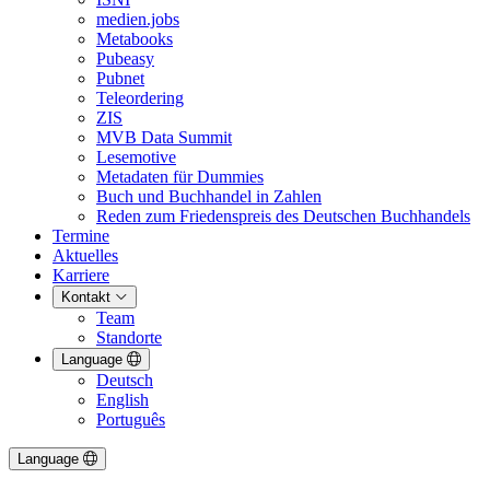
medien.jobs
Metabooks
Pubeasy
Pubnet
Teleordering
ZIS
MVB Data Summit
Lesemotive
Metadaten für Dummies
Buch und Buchhandel in Zahlen
Reden zum Friedenspreis des Deutschen Buchhandels
Termine
Aktuelles
Karriere
Kontakt
Team
Standorte
Language
Deutsch
English
Português
Language