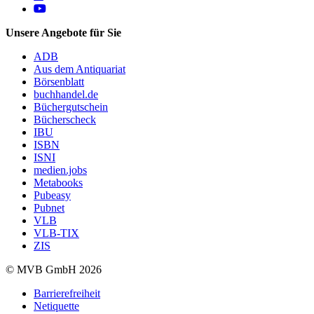
Follow us on https://www.youtube.com/@mvbbooks
Unsere Angebote für Sie
ADB
Aus dem Antiquariat
Börsenblatt
buchhandel.de
Büchergutschein
Bücherscheck
IBU
ISBN
ISNI
medien.jobs
Metabooks
Pubeasy
Pubnet
VLB
VLB-TIX
ZIS
© MVB GmbH 2026
Barrierefreiheit
Netiquette