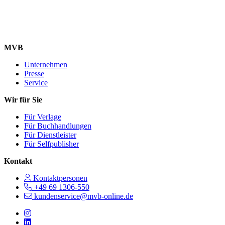
MVB
Unternehmen
Presse
Service
Wir für Sie
Für Verlage
Für Buchhandlungen
Für Dienstleister
Für Selfpublisher
Kontakt
Kontaktpersonen
+49 69 1306-550
kundenservice@mvb-online.de
Follow us on https://www.instagram.com/lifeatmvb/
Follow us on https://www.linkedin.com/company/mvbbooks