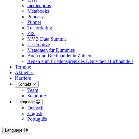
medien.jobs
Metabooks
Pubeasy
Pubnet
Teleordering
ZIS
MVB Data Summit
Lesemotive
Metadaten für Dummies
Buch und Buchhandel in Zahlen
Reden zum Friedenspreis des Deutschen Buchhandels
Termine
Aktuelles
Karriere
Kontakt
Team
Standorte
Language
Deutsch
English
Português
Language