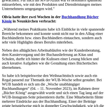
gewachsen. Für mich als MVB-Azubi war es besonders spannend
mitzuerleben, wie mit den Produkten und Dienstleistungen meines
Unternehmens umgegangen wird."
Olivia hatte ihre zwei Wochen in der
Buchhandlung Bücher
König
in Neunkirchen verbracht:
„Während meines Praktikums habe ich Einblicke in viele spannende
Bereiche bekommen und konnte somit nicht nur in den Alltag einer
Buchhändlerin bzw. eines Buchhändlers eintauchen, sondern auch
sehr viele Highlights dieses Berufes miterleben.
Neben den alltäglichen Arbeitsabläufen wie der Kundenberatung,
dem Kassiervorgang und der Buchauslieferung an Kitas und
Schulen, durfte ich hinter die Kulissen einer Lesung blicken und
auch kreative Aufgaben wie die Gestaltung eines Büchertisches
übernehmen.
So habe ich beispielsweise den Weihnachtstisch sowie auch ein
Regal passend zur Thematik der WUB-Woche selbst gestaltet. Bei
WUB handelt es sich um die „Woche unabhängiger
Buchhandlungen“ (04. – 11. November 2023), im Rahmen derer
„Bücher König“ ausgewählt wurde und sich einen Tag lang auf der
WUB-Instagram-Seite präsentieren durfte. Eine Mitarbeiterin filmte
mehrerer Eindrücke aus der Buchhandlung. Einer der Beiträge
zeigte beispielweise mich in doppelter Geschwindigkeit, wie ich die