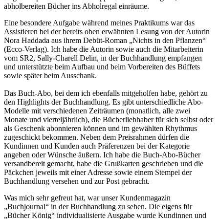
abholbereiten Bücher ins Abholregal einräume.
Eine besondere Aufgabe während meines Praktikums war das
Assistieren bei der bereits oben erwähnten Lesung von der Autorin
Nora Haddada aus ihrem Debüt-Roman „Nichts in den Pflanzen“
(Ecco-Verlag). Ich habe die Autorin sowie auch die Mitarbeiterin
vom SR2, Sally-Charell Delin, in der Buchhandlung empfangen
und unterstützte beim Aufbau und beim Vorbereiten des Büffets
sowie später beim Ausschank.
Das Buch-Abo, bei dem ich ebenfalls mitgeholfen habe, gehört zu
den Highlights der Buchhandlung. Es gibt unterschiedliche Abo-
Modelle mit verschiedenen Zeiträumen (monatlich, alle zwei
Monate und vierteljährlich), die Bücherliebhaber für sich selbst oder
als Geschenk abonnieren können und im gewählten Rhythmus
zugeschickt bekommen. Neben dem Preisrahmen dürfen die
Kundinnen und Kunden auch Präferenzen bei der Kategorie
angeben oder Wünsche äußern. Ich habe die Buch-Abo-Bücher
versandbereit gemacht, habe die Grußkarten geschrieben und die
Päckchen jeweils mit einer Adresse sowie einem Stempel der
Buchhandlung versehen und zur Post gebracht.
Was mich sehr gefreut hat, war unser Kundenmagazin
„Buchjournal“ in der Buchhandlung zu sehen. Die eigens für
„Bücher König“ individualisierte Ausgabe wurde Kundinnen und