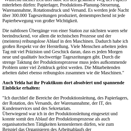
miterleben dürfen: Papierlager, Produktions-Planung-Steuerung,
Warenannahme, Rotationsdruck und Versand. Es werden jede Nacht
über 300.000 Tageszeitungen produziert, dementsprechend ist jede
Papierbewegung von großer Wichtigkeit.
Die nahtlosen Übergänge von einer Station zur nächsten waren sehr
beeindruckend, vor allem die technischen Prozesse und der
(meistens) reibungslose Ablauf in den Maschinen. Dadurch habe ich
großen Respekt vor der Herstellung. Viele Menschen arbeiten jeden
Tag mit viel Präzision und Geschick daran, dass es jeden Morgen
neue und qualitativ hochwertige Tageszeitungen gibt. Durch die
strenge Taktung der Produktionsprozesse muss jedes aufkommende
Problem unter viel Zeitdruck gelöst werden. Die Mitarbeitenden
arbeiten dabei ebenso reibungslos zusammen wie die Maschinen."
Auch Yelda hat ihr Praktikum dort absolviert und spannende
Einblicke erhalten:
"Ich durchlief die Bereiche der Produktionsleitung, des Papierlagers,
der Rotation, des Versands, der Warenannahme, der IT, des
Kundenservices und des Sekretariats.
Überwiegend war ich in der Produktionsleitung eingesetzt und
konnte somit den Ablauf der Produktionsprozesse als auch
organisatorischen Tätigkeiten kennenlernen dürfen, wie zum
Beispiel das Organisieren des Arbeitsablaufs der