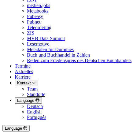
medien.jobs
Metabooks
Pubeasy
Pubnet
Teleordering
ZIS
MVB Data Summit
Lesemotive
Metadaten für Dummies
Buch und Buchhandel in Zahlen
Reden zum Friedenspreis des Deutschen Buchhandels
Termine
Aktuelles
Karriere
Kontakt
Team
Standorte
Language
Deutsch
English
Português
Language