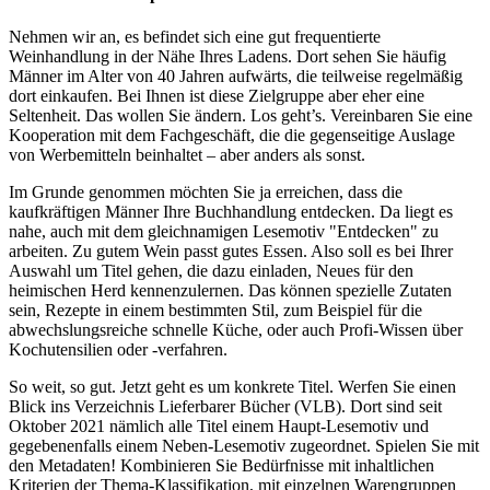
Nehmen wir an, es befindet sich eine gut frequentierte
Weinhandlung in der Nähe Ihres Ladens. Dort sehen Sie häufig
Männer im Alter von 40 Jahren aufwärts, die teilweise regelmäßig
dort einkaufen. Bei Ihnen ist diese Zielgruppe aber eher eine
Seltenheit. Das wollen Sie ändern. Los geht’s. Vereinbaren Sie eine
Kooperation mit dem Fachgeschäft, die die gegenseitige Auslage
von Werbemitteln beinhaltet – aber anders als sonst.
Im Grunde genommen möchten Sie ja erreichen, dass die
kaufkräftigen Männer Ihre Buchhandlung entdecken. Da liegt es
nahe, auch mit dem gleichnamigen Lesemotiv "Entdecken" zu
arbeiten. Zu gutem Wein passt gutes Essen. Also soll es bei Ihrer
Auswahl um Titel gehen, die dazu einladen, Neues für den
heimischen Herd kennenzulernen. Das können spezielle Zutaten
sein, Rezepte in einem bestimmten Stil, zum Beispiel für die
abwechslungsreiche schnelle Küche, oder auch Profi-Wissen über
Kochutensilien oder -verfahren.
So weit, so gut. Jetzt geht es um konkrete Titel. Werfen Sie einen
Blick ins Verzeichnis Lieferbarer Bücher (VLB). Dort sind seit
Oktober 2021 nämlich alle Titel einem Haupt-Lesemotiv und
gegebenenfalls einem Neben-Lesemotiv zugeordnet. Spielen Sie mit
den Metadaten! Kombinieren Sie Bedürfnisse mit inhaltlichen
Kriterien der Thema-Klassifikation, mit einzelnen Warengruppen