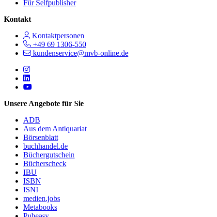
Für Selfpublisher
Kontakt
Kontaktpersonen
+49 69 1306-550
kundenservice@mvb-online.de
Follow us on https://www.instagram.com/lifeatmvb/
Follow us on https://www.linkedin.com/company/mvbbooks
Follow us on https://www.youtube.com/@mvbbooks
Unsere Angebote für Sie
ADB
Aus dem Antiquariat
Börsenblatt
buchhandel.de
Büchergutschein
Bücherscheck
IBU
ISBN
ISNI
medien.jobs
Metabooks
Pubeasy