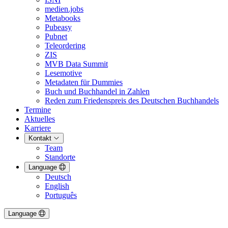
medien.jobs
Metabooks
Pubeasy
Pubnet
Teleordering
ZIS
MVB Data Summit
Lesemotive
Metadaten für Dummies
Buch und Buchhandel in Zahlen
Reden zum Friedenspreis des Deutschen Buchhandels
Termine
Aktuelles
Karriere
Kontakt
Team
Standorte
Language
Deutsch
English
Português
Language