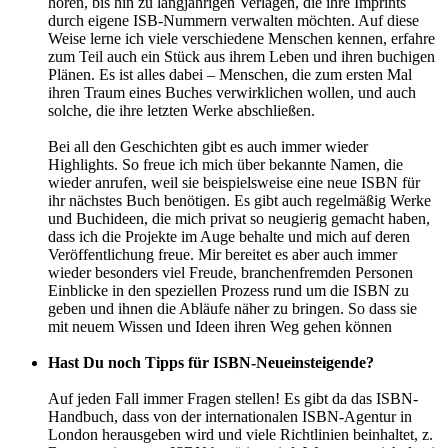
hören, bis hin zu langjährigen Verlagen, die ihre Imprints
durch eigene ISB-Nummern verwalten möchten. Auf diese
Weise lerne ich viele verschiedene Menschen kennen, erfahre
zum Teil auch ein Stück aus ihrem Leben und ihren buchigen
Plänen. Es ist alles dabei – Menschen, die zum ersten Mal
ihren Traum eines Buches verwirklichen wollen, und auch
solche, die ihre letzten Werke abschließen.
Bei all den Geschichten gibt es auch immer wieder
Highlights. So freue ich mich über bekannte Namen, die
wieder anrufen, weil sie beispielsweise eine neue ISBN für
ihr nächstes Buch benötigen. Es gibt auch regelmäßig Werke
und Buchideen, die mich privat so neugierig gemacht haben,
dass ich die Projekte im Auge behalte und mich auf deren
Veröffentlichung freue. Mir bereitet es aber auch immer
wieder besonders viel Freude, branchenfremden Personen
Einblicke in den speziellen Prozess rund um die ISBN zu
geben und ihnen die Abläufe näher zu bringen. So dass sie
mit neuem Wissen und Ideen ihren Weg gehen können
Hast Du noch Tipps für ISBN-Neueinsteigende?
Auf jeden Fall immer Fragen stellen! Es gibt da das ISBN-
Handbuch, dass von der internationalen ISBN-Agentur in
London herausgeben wird und viele Richtlinien beinhaltet, z.