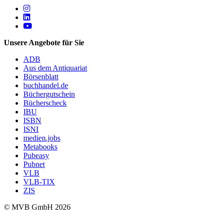
Follow us on https://www.instagram.com/lifeatmvb/
Follow us on https://www.linkedin.com/company/mvbbooks
Follow us on https://www.youtube.com/@mvbbooks
Unsere Angebote für Sie
ADB
Aus dem Antiquariat
Börsenblatt
buchhandel.de
Büchergutschein
Bücherscheck
IBU
ISBN
ISNI
medien.jobs
Metabooks
Pubeasy
Pubnet
VLB
VLB-TIX
ZIS
© MVB GmbH 2026