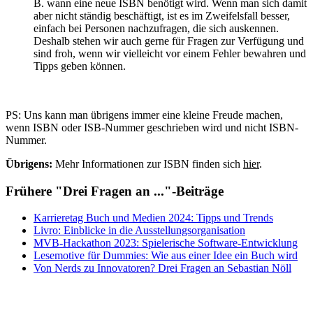
B. wann eine neue ISBN benötigt wird. Wenn man sich damit
aber nicht ständig beschäftigt, ist es im Zweifelsfall besser,
einfach bei Personen nachzufragen, die sich auskennen.
Deshalb stehen wir auch gerne für Fragen zur Verfügung und
sind froh, wenn wir vielleicht vor einem Fehler bewahren und
Tipps geben können.
PS: Uns kann man übrigens immer eine kleine Freude machen,
wenn ISBN oder ISB-Nummer geschrieben wird und nicht ISBN-
Nummer.
Übrigens:
Mehr Informationen zur ISBN finden sich
hier
.
Frühere "Drei Fragen an ..."-Beiträge
Karrieretag Buch und Medien 2024: Tipps und Trends
Livro: Einblicke in die Ausstellungsorganisation
MVB-Hackathon 2023: Spielerische Software-Entwicklung
Lesemotive für Dummies: Wie aus einer Idee ein Buch wird
Von Nerds zu Innovatoren? Drei Fragen an Sebastian Nöll