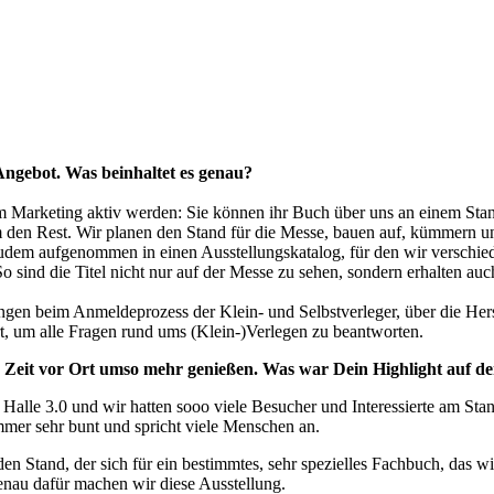
Angebot. Was beinhaltet es genau?
st im Marketing aktiv werden: Sie können ihr Buch über uns an einem St
den Rest. Wir planen den Stand für die Messe, bauen auf, kümmern uns
zudem aufgenommen in einen Ausstellungskatalog, für den wir verschie
sind die Titel nicht nur auf der Messe zu sehen, sondern erhalten auc
ngen beim Anmeldeprozess der Klein- und Selbstverleger, über die Herst
t, um alle Fragen rund ums (Klein-)Verlegen zu beantworten.
e Zeit vor Ort umso mehr genießen. Was war Dein Highlight auf d
alle 3.0 und wir hatten sooo viele Besucher und Interessierte am Stan
immer sehr bunt und spricht viele Menschen an.
Stand, der sich für ein bestimmtes, sehr spezielles Fachbuch, das wir
Genau dafür machen wir diese Ausstellung.