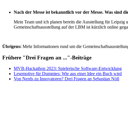
Nach der Messe ist bekanntlich vor der Messe. Was sind di
Mein Team und ich planen bereits die Ausstellung für Leipzig 
Gemeinschaftsausstellung auf der LBM ist kürzlich online gegan
Übrigens:
Mehr Informationen rund um die Gemeinschaftsausstellung
Frühere "Drei Fragen an ..."-Beiträge
MVB-Hackathon 2023: Spielerische Software-Entwicklung
Lesemotive für Dummies: Wie aus einer Idee ein Buch wird
Von Nerds zu Innovatoren? Drei Fragen an Sebastian Nöll