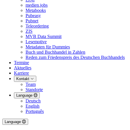
medien.jobs
Metabooks
Pubeasy
Pubnet
Teleordering
ZIS
MVB Data Summit
Lesemotive
Metadaten für Dummies
Buch und Buchhandel in Zahlen
Reden zum Friedenspreis des Deutschen Buchhandels
Termine
Aktuelles
Karriere
Kontakt
Team
Standorte
Language
Deutsch
English
Português
Language